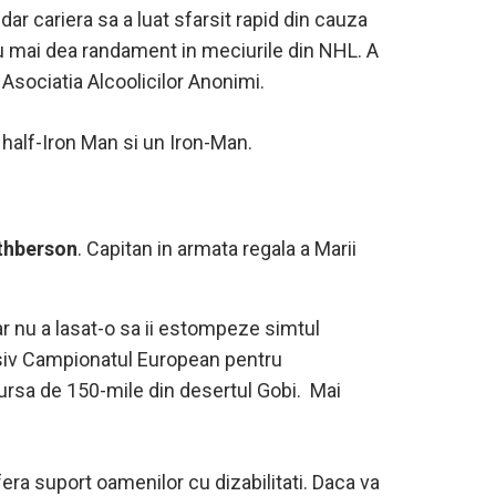
, dar cariera sa a luat sfarsit rapid din cauza
nu mai dea randament in meciurile din NHL. A
 Asociatia Alcoolicilor Anonimi.
2 half-Iron Man si un Iron-Man.
thberson
. Capitan in armata regala a Marii
dar nu a lasat-o sa ii estompeze simtul
lusiv Campionatul European pentru
cursa de 150-mile din desertul Gobi. Mai
era suport oamenilor cu dizabilitati. Daca va