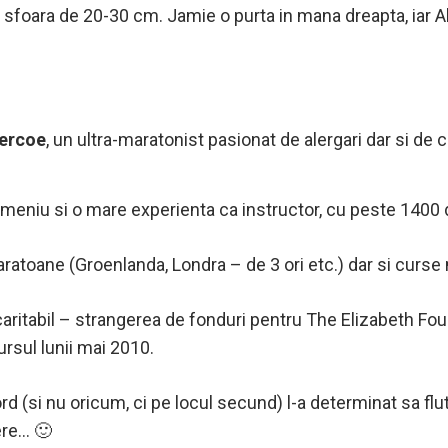
sfoara de 20-30 cm. Jamie o purta in mana dreapta, iar Ale
Vercoe
, un ultra-maratonist pasionat de alergari dar si de ca
domeniu si o mare experienta ca instructor, cu peste 1400 
aratoane (Groenlanda, Londra – de 3 ori etc.) dar si curse
caritabil – strangerea de fonduri pentru The Elizabeth Fou
rsul lunii mai 2010.
d (si nu oricum, ci pe locul secund) l-a determinat sa flutu
ere… 🙂