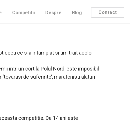
Contact
e
Competitii
Despre
Blog
venit la birou pentru a imi primi laude si
ot ceea ce s-a intamplat si am trait acolo.
emii intr-un cort la Polul Nord, este imposibil
 ‘tovarasi de suferinte’, maratonisti alaturi
a aceasta competitie. De 14 ani este