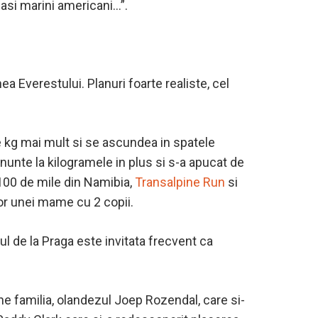
scasi marini americani…”.
a Everestului. Planuri foarte realiste, cel
e kg mai mult si se ascundea in spatele
enunte la kilogramele in plus si s-a apucat de
 100 de mile din Namibia,
Transalpine Run
si
lor unei mame cu 2 copii.
ul de la Praga este invitata frecvent ca
tine familia, olandezul Joep Rozendal
, care si-