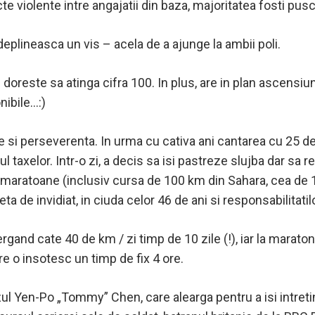
licte violente intre angajatii din baza, majoritatea fosti pu
ndeplineasca un vis – acela de a ajunge la ambii poli.
doreste sa atinga cifra 100. In plus, are in plan ascensiune
nibile…:)
 si perseverenta. In urma cu cativa ani cantarea cu 25 d
 taxelor. Intr-o zi, a decis sa isi pastreze slujba dar sa r
ra-maratoane (inclusiv cursa de 100 km din Sahara, cea de
ta de invidiat, in ciuda celor 46 de ani si responsabilitati
rgand cate 40 de km / zi timp de 10 zile (!), iar la maraton
re o insotesc un timp de fix 4 ore.
nezul Yen-Po „Tommy” Chen,
care alearga pentru a isi intre