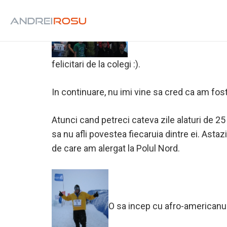
Aventura Polului Nord s-a
felicitari de la colegi :).
In continuare, nu imi vine sa cred ca am fost 
Atunci cand petreci cateva zile alaturi de 25 
sa nu afli povestea fiecaruia dintre ei. Astaz
de care am alergat la Polul Nord.
O sa incep cu afro-americanu