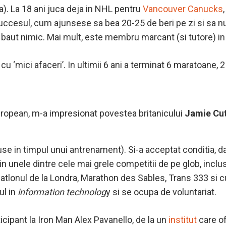
ta). La 18 ani juca deja in NHL pentru
Vancouver Canucks
succesul, cum ajunsese sa bea 20-25 de beri pe zi si sa 
i baut nimic. Mai mult, este membru marcant (si tutore) in
cu ‘mici afaceri’. In ultimii 6 ani a terminat 6 maratoane, 
ropean, m-a impresionat povestea britanicului
Jamie Cu
oduse in timpul unui antrenament). Si-a acceptat conditia, 
in unele dintre cele mai grele competitii de pe glob, inc
iatlonul de la Londra, Marathon des Sables, Trans 333 si 
ul in
information technolog
y si se ocupa de voluntariat.
ticipant la Iron Man Alex Pavanello, de la un
institut
care of