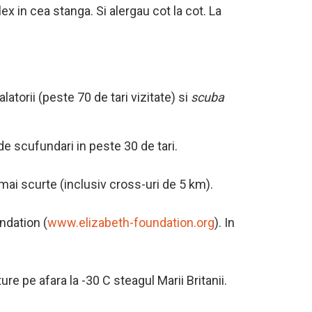
x in cea stanga. Si alergau cot la cot. La
latorii (peste 70 de tari vizitate) si
scuba
de scufundari in peste 30 de tari.
 mai scurte (inclusiv cross-uri de 5 km).
ndation (
www.elizabeth-foundation.org
). In
re pe afara la -30 C steagul Marii Britanii.