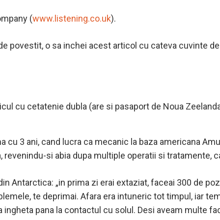
Company (
www.listening.co.uk
).
 de povestit, o sa inchei acest articol cu cateva cuvinte 
anicul cu cetatenie dubla (are si pasaport de Noua Zeelanda
a cu 3 ani, cand lucra ca mecanic la baza americana Amun
revenindu-si abia dupa multiple operatii si tratamente, c
in Antarctica: „in prima zi erai extaziat, faceai 300 de po
roblemele, te deprimai. Afara era intuneric tot timpul, iar 
ta ingheta pana la contactul cu solul. Desi aveam multe fac