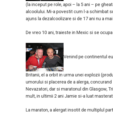
(la inceput pe role, apoi – la 5 ani – pe ghea
alcoolului. Mi-a povestit cum l-a schimbat 
ajuns la dezalcoolizare si de 17 ani nu a ma
De vreo 10 ani, traieste in Mexic si se ocupa 
Venind pe continentul eu
Britanii, el a orbit in urma unei explozii (pr
umorului si placerea de a alerga, concurand 
Nevazatori, dar si maratonul din Glasgow, Tr
mult, in ultimii 2 ani Jamie si-a luat masterat
La maraton, a alergat insotit de multiplul par