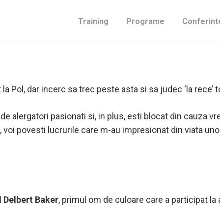
Training
Programe
Conferint
 terminat, sunt acasa de o saptamana si, bineinteles, am re
la Pol, dar incerc sa trec peste asta si sa judec ‘la rece’ t
de alergatori pasionati si, in plus, esti blocat din cauza vr
i, voi povesti lucrurile care m-au impresionat din viata unor
l
Delbert Baker
, primul om de culoare care a participat l