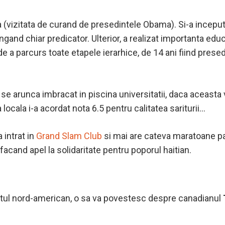
(vizitata de curand de presedintele Obama). Si-a inceput 
ngand chiar predicator. Ulterior, a realizat importanta educ
de a parcurs toate etapele ierarhice, de 14 ani fiind presed
se arunca imbracat in piscina universitatii, daca aceasta 
locala i-a acordat nota 6.5 pentru calitatea sariturii…
 intrat in
Grand Slam Club
si mai are cateva maratoane pan
facand apel la solidaritate pentru poporul haitian.
tul nord-american, o sa va povestesc despre canadianul