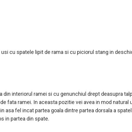
i usi cu spatele lipit de rama si cu piciorul stang in deschi
in interiorul ramei si cu genunchiul drept deasupra talpi
de fata ramei. In aceasta pozitie vei avea in mod natural u
 in asa fel incat partea goala dintre partea dorsala a spatel
jos in partea din spate.