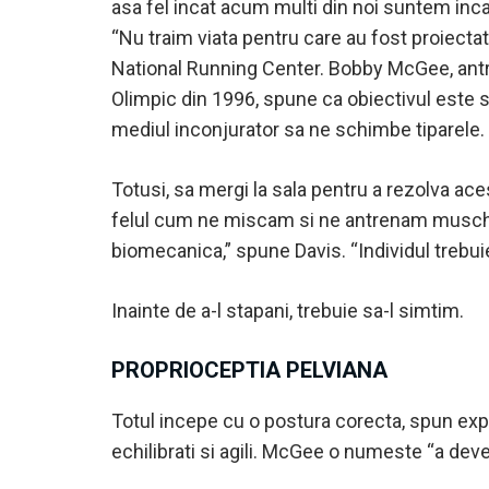
asa fel incat acum multi din noi suntem incap
“Nu traim viata pentru care au fost proiecta
National Running Center. Bobby McGee, antr
Olimpic din 1996, spune ca obiectivul este 
mediul inconjurator sa ne schimbe tiparele.
Totusi, sa mergi la sala pentru a rezolva ace
felul cum ne miscam si ne antrenam muschii.
biomecanica,” spune Davis. “Individul trebui
Inainte de a-l stapani, trebuie sa-l simtim.
PROPRIOCEPTIA PELVIANA
Totul incepe cu o postura corecta, spun expert
echilibrati si agili. McGee o numeste “a deve