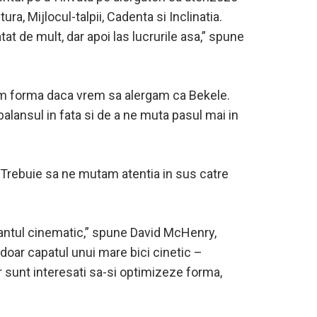
ra, Mijlocul-talpii, Cadenta si Inclinatia.
tat de mult, dar apoi las lucrurile asa,” spune
im forma daca vrem sa alergam ca Bekele.
alansul in fata si de a ne muta pasul mai in
a. Trebuie sa ne mutam atentia in sus catre
 lantul cinematic,” spune David McHenry,
 doar capatul unui mare bici cinetic –
ar sunt interesati sa-si optimizeze forma,