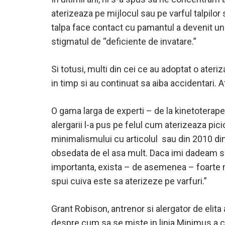
aterizeaza pe mijlocul sau pe varful talpilor s
talpa face contact cu pamantul a devenit un te
stigmatul de “deficiente de invatare.”
Si totusi, multi din cei ce au adoptat o ate
in timp si au continuat sa aiba accidentari. 
O gama larga de experti – de la kinetoterape
alergarii l-a pus pe felul cum aterizeaza pici
minimalismului cu articolul
sau din 2010 din
obsedata de el asa mult. Daca imi dadeam sea
importanta, exista – de asemenea – foarte mu
spui cuiva este sa aterizeze pe varfuri.”
Grant Robison, antrenor si alergator de elit
despre cum sa se miste in linia Minimus a co