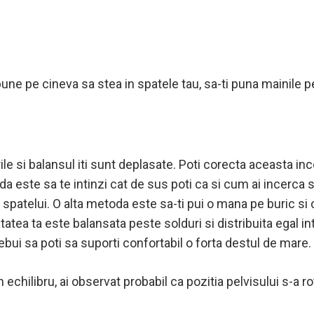
pune pe cineva sa stea in spatele tau, sa-ti puna mainile 
ile si balansul iti sunt deplasate.
Poti corecta aceasta inc
a este sa te intinzi cat de sus poti ca si cum ai incerca sa
 a spatelui. O alta metoda este sa-ti pui o mana pe buric si
utatea ta este balansata peste solduri si distribuita egal in
ebui sa poti sa suporti confortabil o forta destul de mare.
echilibru, ai observat probabil ca pozitia pelvisului s-a rot