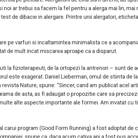
i noi ar trebui sa facem la fel pentru a alerga mai lin, mai 
st de dibacie in alergare. Printre unii alergatori, eticheta
rizare pe varfuri si incaltamintea minimalista ce a acompan
Atat de mult incat miscarea aproape ca a disparut.
uti la fizioterapeuti, de la ortopezi la antrenori – sunt d
orul este exagerat. Daniel Lieberman, omul de stiinta de la 
 revista Nature, spune: “Sincer, cand am publicat acel ar
ma de asta, as fi adaugat o propozitie care sa precizeze 
lte alte aspecte importante ale formei. Am invatat cu tim
a al carui program (Good Form Running) a fost adoptat de c
mpaniei, spune ca, daca acum cativa ani a fost pus accent