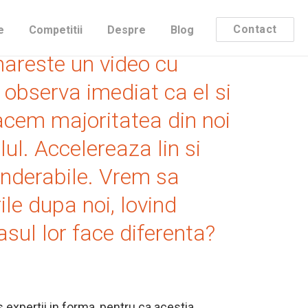
alista, este supra-
Contact
e
Competitii
Despre
Blog
mareste un video cu
observa imediat ca el si
facem majoritatea din noi
lul. Accelereaza lin si
ponderabile. Vrem sa
le dupa noi, lovind
sul lor face diferenta?
us expertii in forma, pentru ca acestia