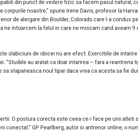
abili din punct de vedere fizic sa facem pasul natural, cu
te corpurile noastre,” spune Irene Davis, profesor la Harva
enor de alergare din Boulder, Colorado care l-a condus p
sa ne intoarcem la felul in care ne miscam cand aveam 9 s
ste slabiciuni de obicei nu are efect. Exercitiile de inta
 “Studiile au aratat ca doar intarirea – fara a reantrena
e sa stapaneasca noul tipar daca vrea ca acesta sa fie dura
ii. O postura corecta este ceea ce-i face pe unii atleti sa 
ni conectat.” GP Pearlberg, autor si antrenor online, o num