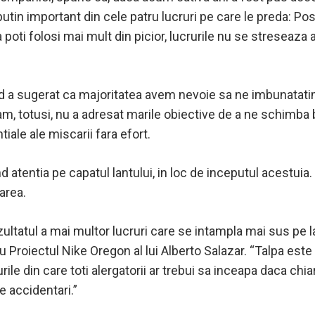
utin important din cele patru lucruri pe care le preda: Postu
poti folosi mai mult din picior, lucrurile nu se streseaza a
nd a sugerat ca majoritatea avem nevoie sa ne imbunatat
am, totusi, nu a adresat marile obiective de a ne schimba b
ale ale miscarii fara efort.
d atentia pe capatul lantului, in loc de inceputul acestui
area.
rezultatul a mai multor lucruri care se intampla mai sus pe
u Proiectul Nike Oregon al lui Alberto Salazar. “Talpa este
rile din care toti alergatorii ar trebui sa inceapa daca chi
 accidentari.”