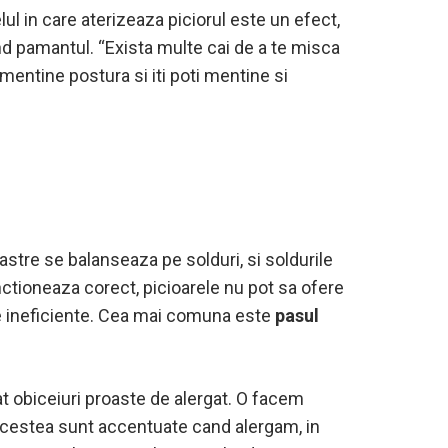
ul in care aterizeaza piciorul este un efect,
ind pamantul. “Exista multe cai de a te misca
i mentine postura si iti poti mentine si
stre se balanseaza pe solduri, si soldurile
nctioneaza corect, picioarele nu pot sa ofere
ulte ineficiente. Cea mai comuna este
pasul
t obiceiuri proaste de alergat. O facem
st. Acestea sunt accentuate cand alergam, in