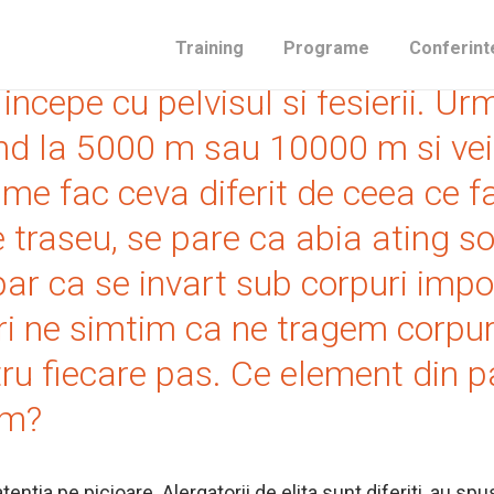
at de apreciata de miscarea minim
Training
Programe
Conferint
ncepe cu pelvisul si fesierii. Ur
d la 5000 m sau 10000 m si vei 
 lume fac ceva diferit de ceea ce 
pe traseu, se pare ca abia ating so
r par ca se invart sub corpuri im
i ne simtim ca ne tragem corpuri
u fiecare pas. Ce element din pa
am?
tentia pe picioare. Alergatorii de elita sunt diferiti, au sp