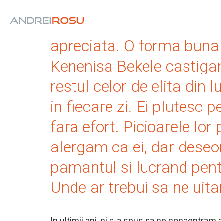
Aterizarea piciorului, at
apreciata. O forma buna i
Kenenisa Bekele castigan
restul celor de elita din
in fiecare zi. Ei plutesc 
fara efort. Picioarele lo
alergam ca ei, dar deseor
pamantul si lucrand pentr
Unde ar trebui sa ne uit
In ultimii ani, ni s-a spus sa ne concentram a