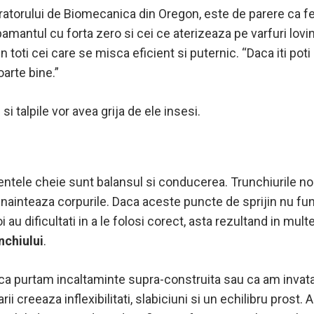
oratorului de Biomecanica din Oregon, este de parere ca fel
pamantul cu forta zero si cei ce aterizeaza pe varfuri lov
n toti cei care se misca eficient si puternic. “Daca iti pot
oarte bine.”
 si talpile vor avea grija de ele insesi.
ntele cheie sunt balansul si conducerea. Trunchiurile noa
e inainteaza corpurile. Daca aceste puncte de sprijin nu fu
oi au dificultati in a le folosi corect, asta rezultand in m
unchiului
.
 ca purtam incaltaminte supra-construita sau ca am invata
garii creeaza inflexibilitati, slabiciuni si un echilibru pro