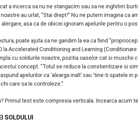
cat a incerca sa nu ne stangacim sau sa ne inghitim burti
noastre au urlat, “Stai drept!” Nu ne putem imagina ca a
n alergare, asa ca de obicei ignoram apelurile pentru o po
tura, poate ajuta sa ne gandim la ea ca fiind “propriocept
O la Accelerated Conditioning and Learning (Conditionare 
a cu soldurile noastre, pozitia oaselor cat si muschii ce tr
cestui concept. “Totul se reduce la constientizare si sim
spund apelurilor ca ‘alearga inalt’ sau ‘tine-ti spatele in p
chi care sa le controleze.”
a? Primul test este compresia verticala. Incearca acum te
I SOLDULUI