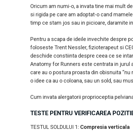
Oricum am numi-o, a invata tine mai mult de
si rigida pe care am adoptat-o cand mamele 
timp ce stam jos sau in picioare, daramite i
Pentru a scapa de ideile invechite despre pos
foloseste Trent Nessler, fizioterapeut si CE
deschide constiinta despre ceea ce se intampl
Anatomy for Runners este centrata in jurul a
care au o postura proasta din obisnuita “nu ra
o idee ca au o coloana, sau un sold, sau mus
Cum invata alergatorii proprioceptia pelvian
TESTE PENTRU VERIFICAREA POZITIE
TESTUL SOLDULUI 1:
Compresia verticala