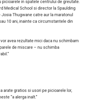
 picioarele in spatele centrului de greutate.
rd Medical School si director la Spaulding
e Josia Thugwane catre aur la maratonul
au 10 ani, inainte ca circumstantele din
rire vor avea rezultate mici daca nu schimbam
 tiparele de miscare – nu schimba
bil.”
arate gratios si usori pe picioarele lor,
este “a alerga inalt.”