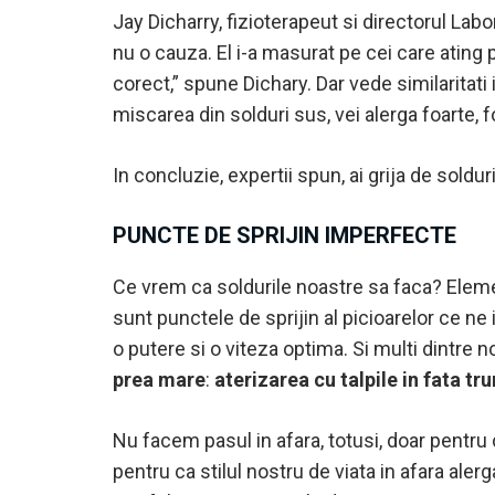
Jay Dicharry, fizioterapeut si directorul Lab
nu o cauza. El i-a masurat pe cei care ating 
corect,” spune Dichary. Dar vede similaritati i
miscarea din solduri sus, vei alerga foarte, f
In concluzie, expertii spun, ai grija de solduri
PUNCTE DE SPRIJIN IMPERFECTE
Ce vrem ca soldurile noastre sa faca? Eleme
sunt punctele de sprijin al picioarelor ce n
o putere si o viteza optima. Si multi dintre n
prea mare
:
aterizarea cu talpile in fata tr
Nu facem pasul in afara, totusi, doar pentru
pentru ca stilul nostru de viata in afara aler