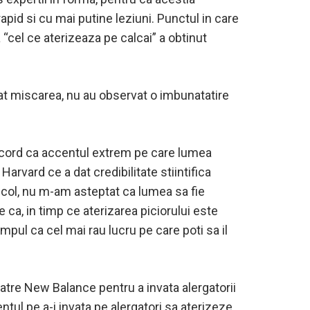
rapid si cu mai putine leziuni. Punctul in care
 “cel ce aterizeaza pe calcai” a obtinut
iat miscarea, nu au observat o imbunatatire
e acord ca accentul extrem pe care lumea
Harvard ce a dat credibilitate stiintifica
ticol, nu m-am asteptat ca lumea sa fie
ca, in timp ce aterizarea piciorului este
pul ca cel mai rau lucru pe care poti sa il
atre New Balance pentru a invata alergatorii
ul pe a-i invata pe alergatori sa aterizeze