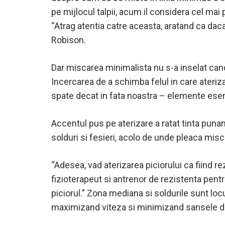
pe mijlocul talpii, acum il considera cel mai p
“Atrag atentia catre aceasta, aratand ca daca 
Robison.
Dar miscarea minimalista nu s-a inselat ca
Incercarea de a schimba felul in care ateriz
spate decat in fata noastra – elemente esenti
Accentul pus pe aterizare a ratat tinta punan
solduri si fesieri, acolo de unde pleaca misc
“Adesea, vad aterizarea piciorului ca fiind 
fizioterapeut si antrenor de rezistenta pentr
piciorul.” Zona mediana si soldurile sunt locu
maximizand viteza si minimizand sansele de