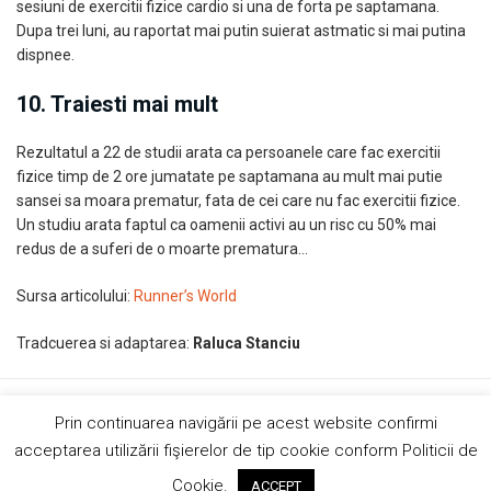
sesiuni de exercitii fizice cardio si una de forta pe saptamana.
Dupa trei luni, au raportat mai putin suierat astmatic si mai putina
dispnee.
10. Traiesti mai mult
Rezultatul a 22 de studii arata ca persoanele care fac exercitii
fizice timp de 2 ore jumatate pe saptamana au mult mai putie
sansei sa moara prematur, fata de cei care nu fac exercitii fizice.
Un studiu arata faptul ca oamenii activi au un risc cu 50% mai
redus de a suferi de o moarte prematura…
Sursa articolului:
Runner’s World
Tradcuerea si adaptarea:
Raluca Stanciu
Copyright © 2019 AndreiRosu.org
Prin continuarea navigării pe acest website confirmi
Contact
Site de
84colors
acceptarea utilizării fişierelor de tip cookie conform Politicii de
Hai sa ne imprietenim!
Cookie.
ACCEPT