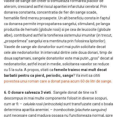
vasele de sange din creier si stimuleaza formarea placilor de
aterom, crescand astfel riscul aparitiei infarctului cerebral. Prin
donarea constanta, concentratia de fier din sange scade,
hematiile fiind mereu proaspete. Un alt beneficiu consta in faptul
ca donarea permite improspatarea sangelui, stimuland, pe langa
productia de hematii (globule rosii) si pe cea de leucocite (globule
albe), contribuind astfel la tonifierea sistemului imunitar (in trecut,
„prospetimea” sangelui era mentinuta prin folosirea lipitorilor).
Vasele de sange ale donatorilor sunt mai putin solicitate decat
cele ale nedonatorilor. In intervalul dintre cele doua donari, timp de
doua saptamani, sangele donatorilor este mai putin „gros” decat al
nedonatorilor, astfel incat in medie, solicitarea vaselor se reduce
cu 5 la suta. A propos, stiati ca
femeile traiesc mai mult decat
barbatii pentru ca pierd, periodic, sange
? Va invit sa cititi
povestea unui roman care a donat pana acum 60 de litri de sange
.
6. O donare salveaza 3 vieti
. Sangele donat de tine va fi
descompus in mai multe componente folosit in diverse scopuri,
cum ar fi: –
celulele rosii (eritrocitele)
sunt transfuzate cand o boala
determina aparitia anemiei. –
trombocitele (plachete sanguine)
sunt necesare cand maduva osoasa nu functioneaza normal, spre