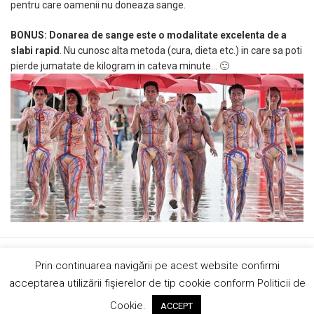
pentru care oamenii nu doneaza sange.
BONUS: Donarea de sange este o modalitate excelenta de a
slabi rapid
. Nu cunosc alta metoda (cura, dieta etc.) in care sa poti
pierde jumatate de kilogram in cateva minute… 🙂
Copyright © 2019 AndreiRosu.org
Prin continuarea navigării pe acest website confirmi
Contact
Site de
84colors
acceptarea utilizării fişierelor de tip cookie conform Politicii de
Hai sa ne imprietenim!
Cookie.
ACCEPT