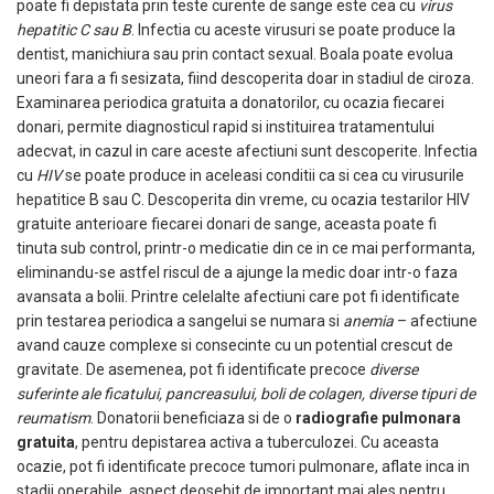
poate fi depistata prin teste curente de sange este cea cu
virus
hepatitic C sau B
. Infectia cu aceste virusuri se poate produce la
dentist, manichiura sau prin contact sexual. Boala poate evolua
uneori fara a fi sesizata, fiind descoperita doar in stadiul de ciroza.
Examinarea periodica gratuita a donatorilor, cu ocazia fiecarei
donari, permite diagnosticul rapid si instituirea tratamentului
adecvat, in cazul in care aceste afectiuni sunt descoperite. Infectia
cu
HIV
se poate produce in aceleasi conditii ca si cea cu virusurile
hepatitice B sau C. Descoperita din vreme, cu ocazia testarilor HIV
gratuite anterioare fiecarei donari de sange, aceasta poate fi
tinuta sub control, printr-o medicatie din ce in ce mai performanta,
eliminandu-se astfel riscul de a ajunge la medic doar intr-o faza
avansata a bolii. Printre celelalte afectiuni care pot fi identificate
prin testarea periodica a sangelui se numara si
anemia
– afectiune
avand cauze complexe si consecinte cu un potential crescut de
gravitate. De asemenea, pot fi identificate precoce
diverse
suferinte ale ficatului, pancreasului, boli de colagen, diverse tipuri de
reumatism
. Donatorii beneficiaza si de o
radiografie pulmonara
gratuita
, pentru depistarea activa a tuberculozei. Cu aceasta
ocazie, pot fi identificate precoce tumori pulmonare, aflate inca in
stadii operabile, aspect deosebit de important mai ales pentru