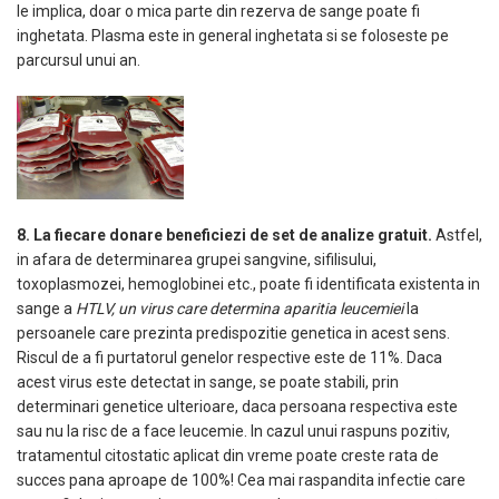
le implica, doar o mica parte din rezerva de sange poate fi
inghetata. Plasma este in general inghetata si se foloseste pe
parcursul unui an.
8. La fiecare donare beneficiezi de set de analize gratuit.
Astfel,
in afara de determinarea grupei sangvine, sifilisului,
toxoplasmozei, hemoglobinei etc., poate fi identificata existenta in
sange a
HTLV, un virus care determina aparitia leucemiei
la
persoanele care prezinta predispozitie genetica in acest sens.
Riscul de a fi purtatorul genelor respective este de 11%. Daca
acest virus este detectat in sange, se poate stabili, prin
determinari genetice ulterioare, daca persoana respectiva este
sau nu la risc de a face leucemie. In cazul unui raspuns pozitiv,
tratamentul citostatic aplicat din vreme poate creste rata de
succes pana aproape de 100%! Cea mai raspandita infectie care