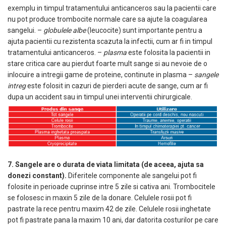
exemplu in timpul tratamentului anticanceros sau la pacientii care
nu pot produce trombocite normale care sa ajute la coagularea
sangelui. –
globulele albe
(leucocite) sunt importante pentru a
ajuta pacientii cu rezistenta scazuta la infectii, cum ar fi in timpul
tratamentului anticanceros. –
plasma
este folosita la pacientii in
stare critica care au pierdut foarte mult sange si au nevoie de o
inlocuire a intregii game de proteine, continute in plasma –
sangele
intreg
este folosit in cazuri de pierderi acute de sange, cum ar fi
dupa un accident sau in timpul unei interventii chirurgicale.
7. Sangele are o durata de viata limitata (de aceea, ajuta sa
donezi constant).
Diferitele componente ale sangelui pot fi
folosite in perioade cuprinse intre 5 zile si cativa ani. Trombocitele
se folosesc in maxin 5 zile de la donare. Celulele rosii pot fi
pastrate la rece pentru maxim 42 de zile. Celulele rosii inghetate
pot fi pastrate pana la maxim 10 ani, dar datorita costurilor pe care