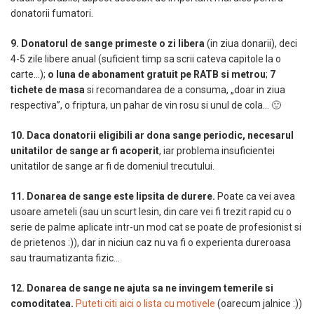
donatorii fumatori.
9. Donatorul de sange primeste
o zi libera
(in ziua donarii), deci
4-5 zile libere anual (suficient timp sa scrii cateva capitole la o
carte…);
o luna de abonament gratuit pe RATB si metrou
;
7
tichete de masa
si recomandarea de a consuma, „doar in ziua
respectiva”, o friptura, un pahar de vin rosu si unul de cola… 🙂
10. Daca donatorii eligibili ar dona sange periodic, necesarul
unitatilor de sange ar fi acoperit
, iar problema insuficientei
unitatilor de sange ar fi de domeniul trecutului.
11. Donarea de sange este lipsita de durere.
Poate ca vei avea
usoare ameteli (sau un scurt lesin, din care vei fi trezit rapid cu o
serie de palme aplicate intr-un mod cat se poate de profesionist si
de prietenos :)), dar in niciun caz nu va fi o experienta dureroasa
sau traumatizanta fizic…
12. Donarea de sange ne ajuta sa ne invingem temerile si
comoditatea.
Puteti citi aici o lista cu motivele
(oarecum jalnice :))