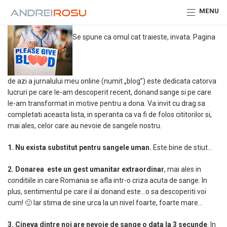
MENU
Se spune ca omul cat traieste, invata. Pagina
de azi a jurnalului meu online (numit „blog”) este dedicata catorva
lucruri pe care le-am descoperit recent, donand sange si pe care
le-am transformat in motive pentru a dona. Va invit cu drag sa
completati aceasta lista, in speranta ca va fi de folos cititorilor si,
mai ales, celor care au nevoie de sangele nostru.
1. Nu exista substitut pentru sangele uman.
Este bine de stiut…
2. Donarea este un gest umanitar extraordinar
, mai ales in
conditiile in care Romania se afla intr-o criza acuta de sange. In
plus, sentimentul pe care il ai donand este…o sa descoperiti voi
cum! 🙂 Iar stima de sine urca la un nivel foarte, foarte mare…
3. Cineva dintre noi are nevoie de sange o data la 3 secunde
. In