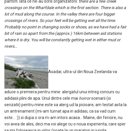
pantofi. Iata ce ne-au scris organizatorii:
there are a few creek
crossings on the Wharfdale which is the first section. There is also a
lot of mud along the course. In the valley there are four bigger
crossings of rivers. So your feet will be getting wet all the time.
Probably no point in changing socks or shoes, as we have had a fair
bit of rain so apart from the (approx.) 16km between aid stations
where it is dry. You will be constantly getting wet in either mud or
rivers…
Asadar, ultra-ul din Noua Zeelanda va
aduce o premiera pentru mine: alergatul unui intreg concurs cu
adidasii plini de apa. Unul dintre cele mai
horror
scenarii (si
senzatii) pentru mine este sa alerg ud la picioare; am testat asta la
un antrenament (mi-am turnat apa in adidasi, ca sa vad cum
este… :)) si dupa o ora m-am intors acasa… Maine, din fericire, nu
voi avea de ales, deci ma voi alege cu o noua experienta, care sper
sa imi foloseasca in viitor (poate la un maraton in jungla