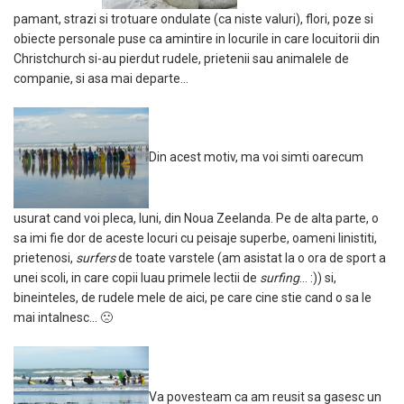
pamant, strazi si trotuare ondulate (ca niste valuri), flori, poze si
obiecte personale puse ca amintire in locurile in care locuitorii din
Christchurch si-au pierdut rudele, prietenii sau animalele de
companie, si asa mai departe…
Din acest motiv, ma voi simti oarecum
usurat cand voi pleca, luni, din Noua Zeelanda. Pe de alta parte, o
sa imi fie dor de aceste locuri cu peisaje superbe, oameni linistiti,
prietenosi,
surfers
de toate varstele (am asistat la o ora de sport a
unei scoli, in care copii luau primele lectii de
surfing
… :)) si,
bineinteles, de rudele mele de aici, pe care cine stie cand o sa le
mai intalnesc… 🙁
Va povesteam ca am reusit sa gasesc un