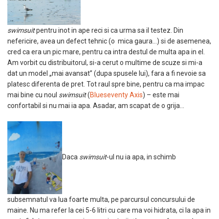
swimsuit
pentru inot in ape reci si ca urma sa il testez. Din
nefericire, avea un defect tehnic (o mica gaura…) si de asemenea,
cred ca era un pic mare, pentru ca intra destul de multa apa in el.
Am vorbit cu distribuitorul, si-a cerut o multime de scuze si mi-a
dat un model „mai avansat” (dupa spusele lui), fara a fi nevoie sa
platesc diferenta de pret. Tot raul spre bine, pentru ca ma impac
mai bine cu noul
swimsuit
(
Blueseventy Axis
) – este mai
confortabil si nu mai ia apa. Asadar, am scapat de o grija…
Daca
swimsuit
-ul nu ia apa, in schimb
subsemnatul va lua foarte multa, pe parcursul concursului de
maine. Nu ma refer la cei 5-6 litri cu care ma voi hidrata, ci la apa in