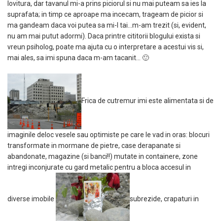
lovitura, dar tavanul mi-a prins piciorul si nu mai puteam sa ies la
suprafata; in timp ce aproape ma incecam, trageam de picior si
ma gandeam daca voi putea sa mi-l tai…m-am trezit (si, evident,
nu am mai putut adormi). Daca printre cititorii blogului exista si
vreun psiholog, poate ma ajuta cu o interpretare a acestui vis si,
mai ales, sa imi spuna daca m-am tacanit… 🙂
Frica de cutremur imi este alimentata si de
imaginile deloc vesele sau optimiste pe care le vad in oras: blocuri
transformate in mormane de pietre, case derapanate si
abandonate, magazine (si banci!!) mutate in containere, zone
intregi inconjurate cu gard metalic pentru a bloca accesul in
diverse imobile
subrezide, crapaturi in