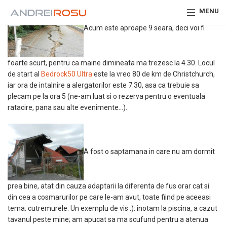
MENU
Acum este aproape 9 seara, deci voi fi
foarte scurt, pentru ca maine dimineata ma trezesc la 4.30. Locul
de start al
Bedrock50 Ultra
este la vreo 80 de km de Christchurch,
iar ora de intalnire a alergatorilor este 7.30, asa ca trebuie sa
plecam pe la ora 5 (ne-am luat si o rezerva pentru o eventuala
ratacire, pana sau alte evenimente…).
A fost o saptamana in care nu am dormit
prea bine, atat din cauza adaptarii la diferenta de fus orar cat si
din cea a cosmarurilor pe care le-am avut, toate fiind pe aceeasi
tema: cutremurele. Un exemplu de vis :): inotam la piscina, a cazut
tavanul peste mine; am apucat sa ma scufund pentru a atenua