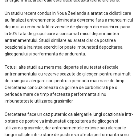
energie. Intrebarea reala este daca aceasta teorie are sens.
Un studiu recent condus in Noua Zeelanda a aratat ca ciclistii care
au finalizat antrenamente dimineata devreme fara a manca micul
dejun si-au imbunatatit rezervele de glicogen din muschi cu pana
la 50% fata de grupul care a consumat micul dejun inaintea
antrenamentului. Studii similare au aratat clar ca postirea
ocazionala inaintea exercitiilor poate imbunatati depozitarea
glicogenului si performanta de anduranta.
Totusi, alte studii au mers mai departe si au testat efectele
antrenamentului cu rezerve scazute de glicogen pentru mai mult
de o singura alergare sau pentru o perioada mai mare de timp.
Cercetarea concluzioneaza ca golirea de carbohidrati pe o
perioada mare de timp afecteaza performanta si nu
imbunatateste utilizarea grasimilor.
Cercetarea face un caz puternic ca alergarile lungi ocazionale intr-
o stare de postire va imbunatati depozitarea de glicogen si
utilizarea grasimilor, dar antrenamentele extinse sau alergarile
lungi multiple intr-o stare de postire va afecta performanta si nu