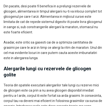
Din pacate, desi poate fi benefica in a prelungi rezervele de
glicogen, alimentarea in timpul alergarii nu-ti va inlocui complet tot
glicogenul pe care-l arzi. Alimentarea in mijlocul cursei este
limitata de cat de repede sistemul digestiv iti poate livra glicogenul
in sange si, sub constrangerile alergarii la maraton, stomacul nu
este foarte eficient.
Asadar, este critic sa gasesti cai de a optimiza cantitatea de
grasimi pe care le arzi in timp ce alergi la ritm de maraton. Unul din
cel mai evidente locuri in care putem cauta aceste imbunatatiri
este in alergarea lunga.
Alergarile lungi cu rezervele de glicogen
golite
Teoria din spatele executarii alergarilor tale lungi cu rezerve mici
de glicogen este ca prin a nu avea glicogen disponibil imediat
pentru a-l arde, corpul iti este fortat sa arda grasimi. In consecinta,
corpul tau va deveni mai eficient in folosirea grasimilor ca sursa de