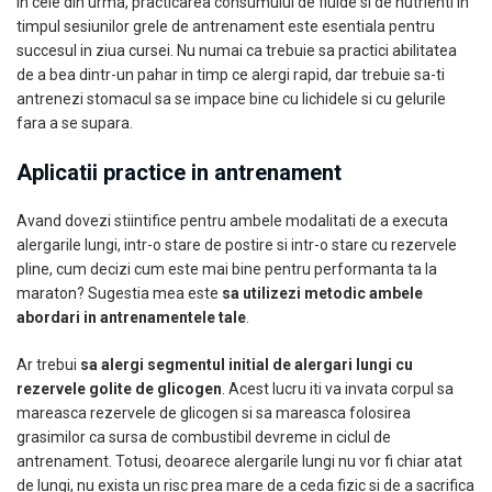
In cele din urma, practicarea consumului de fluide si de nutrienti in
timpul sesiunilor grele de antrenament este esentiala pentru
succesul in ziua cursei. Nu numai ca trebuie sa practici abilitatea
de a bea dintr-un pahar in timp ce alergi rapid, dar trebuie sa-ti
antrenezi stomacul sa se impace bine cu lichidele si cu gelurile
fara a se supara.
Aplicatii practice in antrenament
Avand dovezi stiintifice pentru ambele modalitati de a executa
alergarile lungi, intr-o stare de postire si intr-o stare cu rezervele
pline, cum decizi cum este mai bine pentru performanta ta la
maraton? Sugestia mea este
sa utilizezi metodic ambele
abordari in antrenamentele tale
.
Ar trebui
sa alergi segmentul initial de alergari lungi cu
rezervele golite de glicogen
. Acest lucru iti va invata corpul sa
mareasca rezervele de glicogen si sa mareasca folosirea
grasimilor ca sursa de combustibil devreme in ciclul de
antrenament. Totusi, deoarece alergarile lungi nu vor fi chiar atat
de lungi, nu exista un risc prea mare de a ceda fizic si de a sacrifica