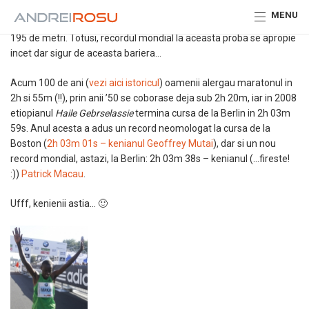
Alergatorii profesionisti de maraton spun ca este imposibil ca
MENU
omul sa alerge in mai putin de 2 ore distanta de 42 de kilometri si
195 de metri. Totusi, recordul mondial la aceasta proba se apropie
incet dar sigur de aceasta bariera…
Acum 100 de ani (
vezi aici istoricul
) oamenii alergau maratonul in
2h si 55m (!!), prin anii ’50 se coborase deja sub 2h 20m, iar in 2008
etiopianul
Haile Gebrselassie
termina cursa de la Berlin in 2h 03m
59s. Anul acesta a adus un record neomologat la cursa de la
Boston (
2h 03m 01s – kenianul Geoffrey Mutai
), dar si un nou
record mondial, astazi, la Berlin: 2h 03m 38s – kenianul (…fireste!
:))
Patrick Macau
.
Ufff, kenienii astia… 🙂