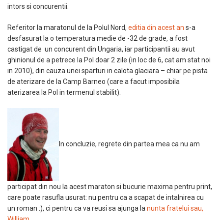
intors si concurentii.
Referitor la maratonul de la Polul Nord,
editia din acest an
s-a
desfasurat la o temperatura medie de -32 de grade, a fost
castigat de un concurent din Ungaria, iar participantii au avut
ghinionul de a petrece la Pol doar 2 zile (in loc de 6, cat am stat noi
in 2010), din cauza unei sparturi in calota glaciara – chiar pe pista
de aterizare de la Camp Barneo (care a facut imposibila
aterizarea la Pol in termenul stabilit).
In concluzie, regrete din partea mea ca nu am
participat din nou la acest maraton si bucurie maxima pentru print,
care poate rasufla usurat: nu pentru ca a scapat de intalnirea cu
un roman :), ci pentru ca va reusi sa ajunga la
nunta fratelui sau,
William
…