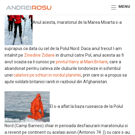
MENU
Anul acesta, maratonul de la Marea Moarta s-a
suprapus ca data cu cel de la Polul Nord. Daca anul trecut l-am
intalnit pe
Zinedine Zidane
in drumul catre Pol, anul acesta as fi
avut ocazia sa il cunosc pe
printul Harry al Marii Britanii
, care a
abandonat pentru cateva zile cluburile londoneze in schimbul
unei
calatorii pe schiuri in nordul planetei
, prin care si-a propus sa
ajute soldatii britanici raniti in razboiul din Afghanistan.
El s-a aflat la baza ruseasca de la Polul
Nord (Camp Barneo) chiar in perioada desfasurarii maratonului si
a revenit pe continent cu acelasi avion (Antonov 74 :)) cu care s-au