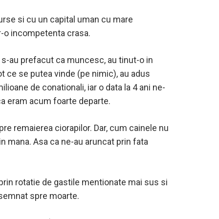
esurse si cu un capital uman cu mare
ntr-o incompetenta crasa.
e s-au prefacut ca muncesc, au tinut-o in
tot ce se putea vinde (pe nimic), au adus
lioane de conationali, iar o data la 4 ani ne-
 ca eram acum foarte departe.
re remaierea ciorapilor. Dar, cum cainele nu
 din mana. Asa ca ne-au aruncat prin fata
prin rotatie de gastile mentionate mai sus si
resemnat spre moarte.