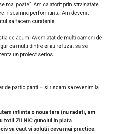
se mai poate”. Am calatorit prin strainatate
es ce inseamna performanta. Am devenit
ntul sa facem curatenie.
astia de acum. Avem atat de multi oameni de
gur ca multi dintre ei au refuzat sa se
zenta un proiect serios.
r de participanti – si riscam sa revenim la
utem infiinta o noua tara (nu radeti, am
 totii ZILNIC gunoiul in piata
is sa caut si solutii ceva mai practice.