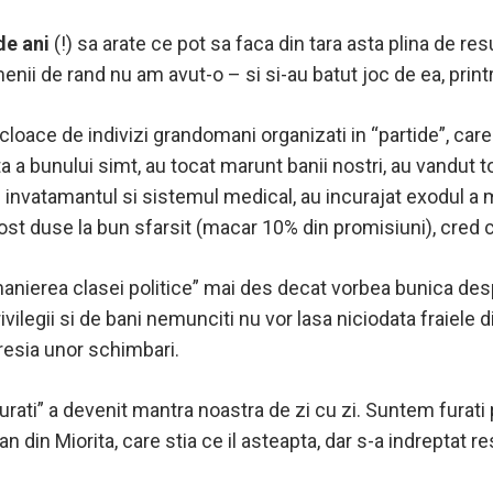
de ani
(!) sa arate ce pot sa faca din tara asta plina de r
menii de rand nu am avut-o – si si-au batut joc de ea, pri
 cloace de indivizi grandomani organizati in “partide”, car
ita a bunului simt, au tocat marunt banii nostri, au vandut 
 invatamantul si sistemul medical, au incurajat exodul a mi
fost duse la bun sfarsit (macar 10% din promisiuni), cred
anierea clasei politice” mai des decat vorbea bunica desp
ivilegii si de bani nemunciti nu vor lasa niciodata fraiele
resia unor schimbari.
ati” a devenit mantra noastra de zi cu zi. Suntem furati 
n Miorita, care stia ce il asteapta, dar s-a indreptat 