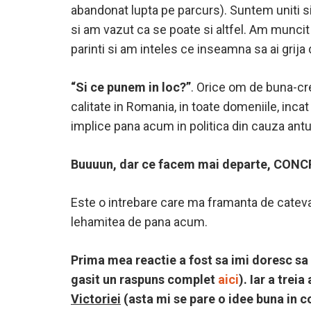
abandonat lupta pe parcurs). Suntem uniti si,
si am vazut ca se poate si altfel. Am munci
parinti si am inteles ce inseamna sa ai gri
“Si ce punem in loc?”
. Orice om de buna-cr
calitate in Romania, in toate domeniile, inca
implice pana acum in politica din cauza antur
Buuuun, dar ce facem mai departe, CON
Este o intrebare care ma framanta de cateva 
lehamitea de pana acum.
Prima mea reactie a fost sa imi doresc sa 
gasit un raspuns complet
aici
). Iar a trei
Victoriei
(asta mi se pare o idee buna in c