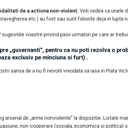
dalitati de a actiona non-violent.
Veti vedea ca unele di
supravegherea etc.) au fost sau sunt folosite deja in lupta 
/ sugestiile voastre privind pasii urmatori pe care ar trebu
spre „guvernanti”, pentru ca
nu poti rezolva o pro
aza exclusiv pe minciuna si furt) .
stri sansa de a nu fi nevoiti vreodata sa iasa in Piata Victo
eg arsenal de „arme nonviolente” la dispozitie. Listate mai j
uasiune, non-cooperare (sociala, economica si politica) si