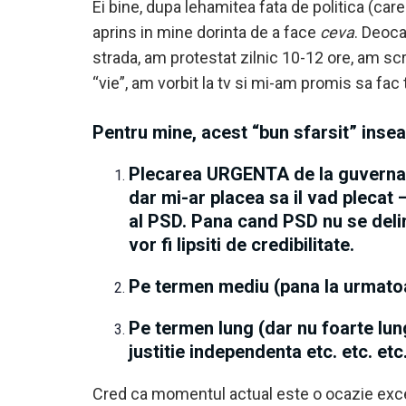
Ei bine, dupa lehamitea fata de politica (ca
aprins in mine dorinta de a face
ceva
. Deoca
strada, am protestat zilnic 10-12 ore, am sc
“vie”, am vorbit la tv si mi-am promis sa fac 
Pentru mine, acest “bun sfarsit” inse
Plecarea URGENTA de la guvernare
dar mi-ar placea sa il vad plecat 
al PSD. Pana cand PSD nu se delimi
vor fi lipsiti de credibilitate.
Pe termen mediu (pana la urmatoare
Pe termen lung (dar nu foarte lun
justitie independenta etc. etc. etc
Cred ca momentul actual este o ocazie excele