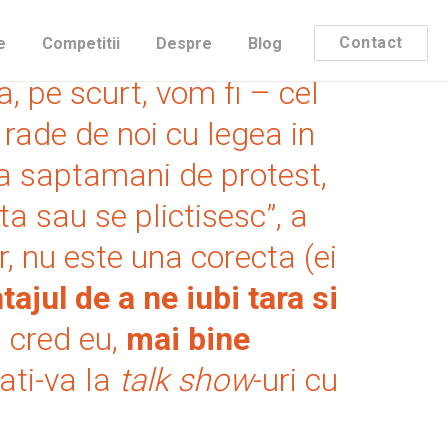
ea ca si-a mai pierdut din
Contact
e
Competitii
Despre
Blog
a, pe scurt, vom fi – cel
 rade de noi cu legea in
 saptamani de protest,
ta sau se plictisesc”, a
r, nu este una corecta (ei
ajul de a ne iubi tara si
, cred eu,
mai bine
ati-va la
talk show
-uri cu