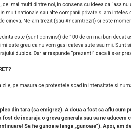
 cei mai multi dintre noi, in consens cu ideea ca “asa nu 
t in multinationale sau alte companii private si am intel
ja de cineva. Ne-am trezit (sau #neamtrezit) si este mome
edinta este (sunt convins!) de 100 de ori mai bun decat 
t imi este greu ca nu vom gasi cateva sute sau mii. Sunt si
ajului dubios. Dar ar raspunde “prezent!” daca li s-ar pre
CRET?
zile, pe masura ce protestele scad in intensitate si numa
plec din tara (sa emigrez). A doua a fost sa aflu cum p
a a fost de incuraja o greva generala sau
sa ne aducem cu
ontinuare! Sa fie gunoaie langa „gunoaie”). Apoi, am dec