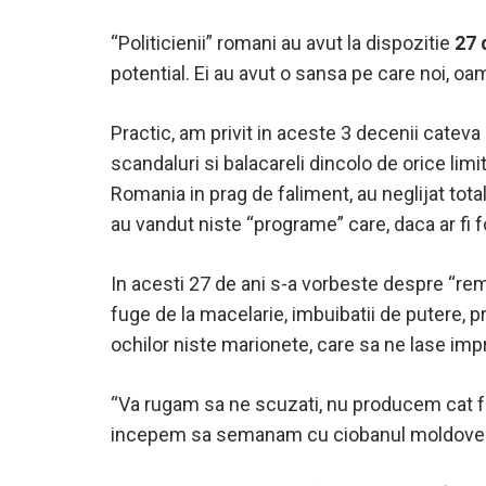
“Politicienii” romani au avut la dispozitie
27 
potential. Ei au avut o sansa pe care noi, oa
Practic, am privit in aceste 3 decenii cateva
scandaluri si balacareli dincolo de orice lim
Romania in prag de faliment, au neglijat total
au vandut niste “programe” care, daca ar fi 
In acesti 27 de ani s-a vorbeste despre “rem
fuge de la macelarie, imbuibatii de putere, pr
ochilor niste marionete, care sa ne lase imp
“Va rugam sa ne scuzati, nu producem cat fur
incepem sa semanam cu ciobanul moldovean di