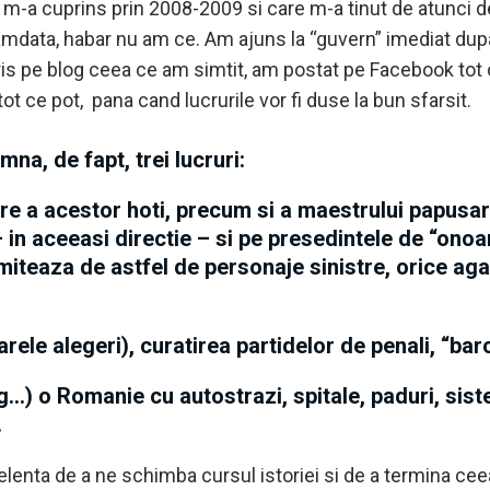
re m-a cuprins prin 2008-2009 si care m-a tinut de atunci 
mdata, habar nu am ce. Am ajuns la “guvern” imediat dup
ris pe blog ceea ce am simtit, am postat pe Facebook tot 
tot ce pot, pana cand lucrurile vor fi duse la bun sfarsit.
amna, de fapt,
trei lucruri
:
 a acestor hoti, precum si a maestrului papusar 
– in aceeasi directie – si pe presedintele de “ono
teaza de astfel de personaje sinistre, orice agar
le alegeri), curatirea partidelor de penali, “baro
g…) o Romanie cu autostrazi, spitale, paduri, sist
.
nta de a ne schimba cursul istoriei si de a termina ceea 