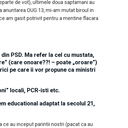
departe de vot), ultimele doua saptamani au
a anuntarea OUG 13, mi-am mutat biroul in
ce am gasit potrivit pentru a mentine flacara
din PSD. Ma refer la cel cu mustata,
are” (care onoare??! – poate „oroare”)
ici pe care ii vor propune ca ministri
ni” locali, PCR-isti etc.
em educational adaptat la secolul 21,
ce au inceput parintii nostri (pacat ca au