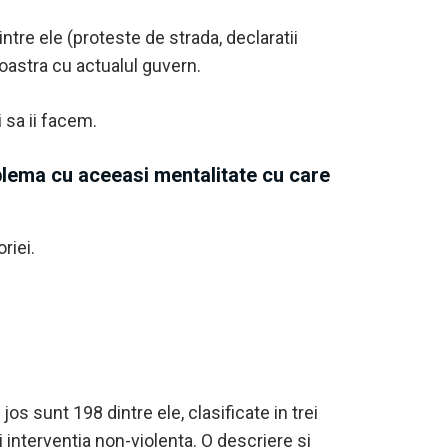
ntre ele (proteste de strada, declaratii
noastra cu actualul guvern.
i sa ii facem.
blema cu aceeasi mentalitate cu care
riei.
os sunt 198 dintre ele, clasificate in trei
 interventia non-violenta. O descriere si