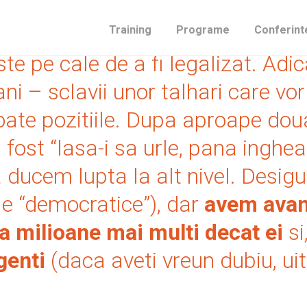
 care jaful generalizat – care par
Training
Programe
Conferint
ste pe cale de a fi legalizat. Adic
ni – sclavii unor talhari care vor
ate pozitiile.
Dupa aproape doua
a fost “lasa-i sa urle, pana inghea
 ducem lupta la alt nivel. Desigu
le “democratice”), dar
avem avant
a milioane mai multi decat ei
si
genti
(daca aveti vreun dubiu, uit