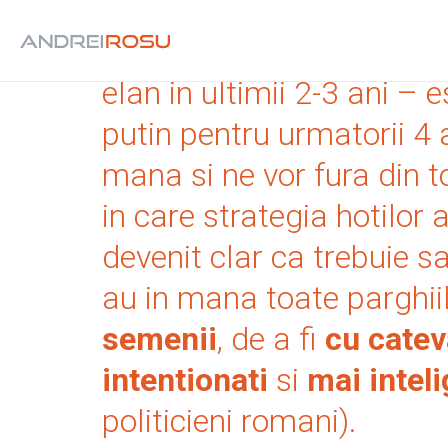
Traim vremuri tulburi, in
elan in ultimii 2-3 ani – e
putin pentru urmatorii 4 a
mana si ne vor fura din to
in care strategia hotilor 
devenit clar ca trebuie sa
au in mana toate parghii
semenii
, de a fi
cu catev
intentionati
si
mai inteli
politicieni romani).