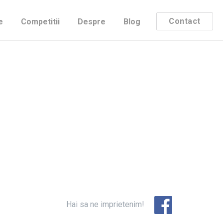
rt Data Management, asa ca postarea
Contact
e
Competitii
Despre
Blog
Hai sa ne imprietenim!