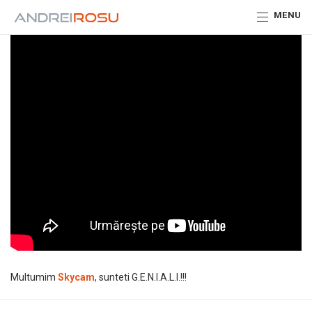
MENU
Multumim
Skycam
, sunteti G.E.N.I.A.L.I.!!!