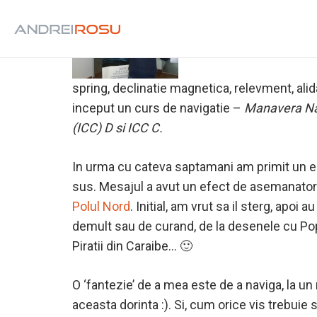
Greement, senal, tribord, 
spring, declinatie magnetica, relevment, al
inceput un curs de navigatie –
Manavera Nave
(ICC) D si ICC C.
In urma cu cateva saptamani am primit un e
sus. Mesajul a avut un efect de asemanator ce
Polul Nord
. Initial, am vrut sa il sterg, apoi
demult sau de curand, de la desenele cu Pop
Piratii din Caraibe… 🙂
O ‘fantezie’ de a mea este de a naviga, la un
aceasta dorinta :). Si, cum orice vis trebui