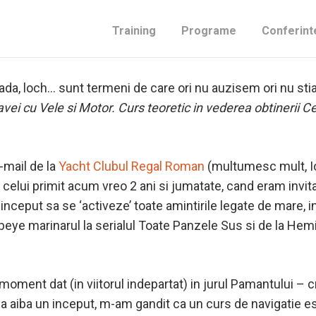
Training
Programe
Conferint
babord, pupa, etambou, prova, etrava, chilie, bordaj, coca, 
idada, loch… sunt termeni de care ori nu auzisem ori nu 
i cu Vele si Motor. Curs teoretic in vederea obtinerii Ce
-mail de la
Yacht Clubul Regal Roman
(multumesc mult, Ion
lui primit acum vreo 2 ani si jumatate, cand eram invitat 
 au inceput sa se ‘activeze’ toate amintirile legate de mare, i
eye marinarul la serialul Toate Panzele Sus si de la Hem
 moment dat (in viitorul indepartat) in jurul Pamantului – 
e sa aiba un inceput, m-am gandit ca un curs de navigatie 