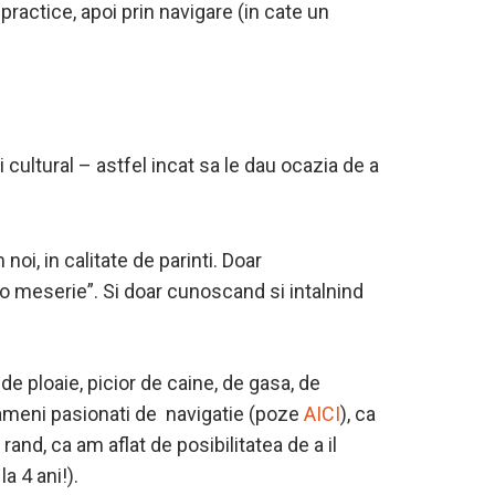
practice, apoi prin navigare (in cate un
 cultural – astfel incat sa le dau ocazia de a
noi, in calitate de parinti. Doar
a o meserie”. Si doar cunoscand si intalnind
e ploaie, picior de caine, de gasa, de
 oameni pasionati de navigatie (poze
AICI
), ca
 rand, ca am aflat de posibilitatea de a il
a 4 ani!).