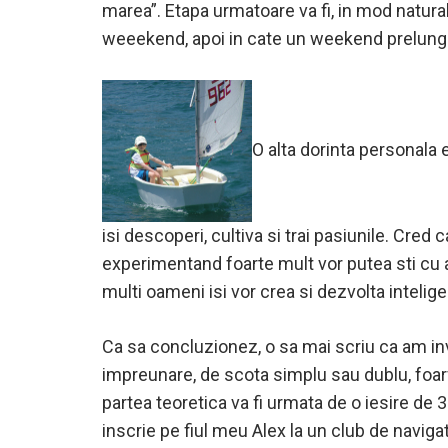
marea”. Etapa urmatoare va fi, in mod natural
weeekend, apoi in cate un weekend prelungit,
O alta dorinta personala e
isi descoperi, cultiva si trai pasiunile. Cred 
experimentand foarte mult vor putea sti cu ad
multi oameni isi vor crea si dezvolta intelig
Ca sa concluzionez, o sa mai scriu ca am inv
impreunare, de scota simplu sau dublu, foarf
partea teoretica va fi urmata de o iesire de 3 z
inscrie pe fiul meu Alex la un club de navigat