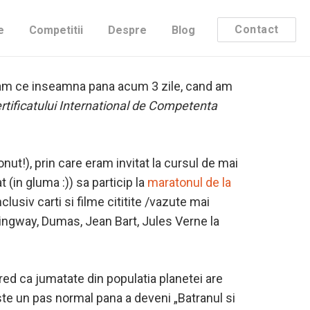
Contact
e
Competitii
Despre
Blog
baba, cuplu maestru, bula, bicon, giratie,
stiam ce inseamna pana acum 3 zile, cand am
rtificatului International de Competenta
ut!), prin care eram invitat la cursul de mai
(in gluma :)) sa particip la
maratonul de la
nclusiv carti si filme cititite /vazute mai
ingway, Dumas, Jean Bart, Jules Verne la
cred ca jumatate din populatia planetei are
este un pas normal pana a deveni „Batranul si