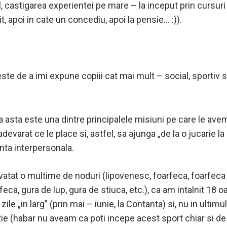
, castigarea experientei pe mare – la inceput prin cursuri 
 apoi in cate un concediu, apoi la pensie… :)).
ste de a imi expune copiii cat mai mult – social, sportiv si
ca asta este una dintre principalele misiuni pe care le avem 
evarat ce le place si, astfel, sa ajunga „de la o jucarie l
enta interpersonala.
atat o multime de noduri (lipovenesc, foarfeca, foarfeca d
eca, gura de lup, gura de stiuca, etc.), ca am intalnit 18
ile „in larg” (prin mai – iunie, la Contanta) si, nu in ultimul
ie (habar nu aveam ca poti incepe acest sport chiar si de l