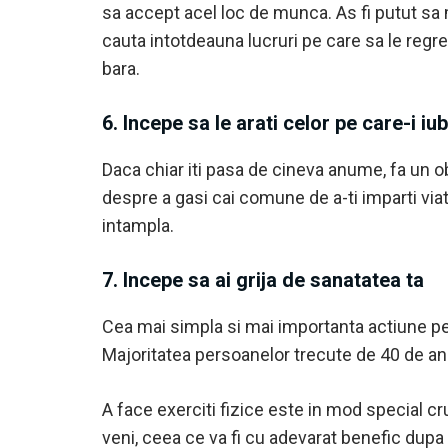
sa accept acel loc de munca. As fi putut sa m
cauta intotdeauna lucruri pe care sa le regret
bara.
6. Incepe sa le arati celor pe care-i iub
Daca chiar iti pasa de cineva anume, fa un o
despre a gasi cai comune de a-ti imparti viata 
intampla.
7. Incepe sa ai grija de sanatatea ta
Cea mai simpla si mai importanta actiune pe 
Majoritatea persoanelor trecute de 40 de ani 
A face exerciti fizice este in mod special cr
veni, ceea ce va fi cu adevarat benefic dupa 