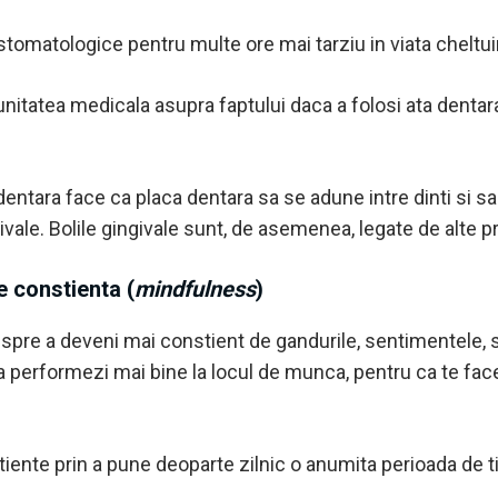
tomatologice pentru multe ore mai tarziu in viata cheltuin
tatea medicala asupra faptului daca a folosi ata dentara a
dentara face ca placa dentara sa se adune intre dinti si sa 
ngivale. Bolile gingivale sunt, de asemenea, legate de alte p
e constienta (
mindfulness
)
pre a deveni mai constient de gandurile, sentimentele, s
 sa performezi mai bine la locul de munca, pentru ca te fa
iente prin a pune deoparte zilnic o anumita perioada de t