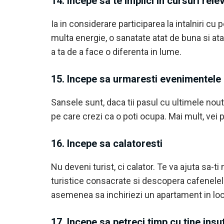
14. Incepe sa te implici in cursuri rele
Ia in considerare participarea la intalniri cu
multa energie, o sanatate atat de buna si at
a ta de a face o diferenta in lume.
15. Incepe sa urmaresti evenimentele
Sansele sunt, daca tii pasul cu ultimele nout
pe care crezi ca o poti ocupa. Mai mult, vei
16. Incepe sa calatoresti
Nu deveni turist, ci calator. Te va ajuta sa-t
turistice consacrate si descopera cafenelele,
asemenea sa inchiriezi un apartament in locul
17. Incepe sa petreci timp cu tine insut