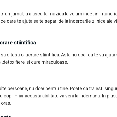
r-un jurnal, la a asculta muzica la volum incet in intuneri
 care te ajuta sa te separi de la incercarile zilnice ale vie
crare stiintifica
citesti o lucrare stiintifica. Asta nu doar ca te va ajuta sa
‚detoxifiere’ si cure miraculoase.
te persoane, nu doar pentru tine. Poate ca traiesti sing
au copii – iar aceasta abilitate va veni la indemana. In plu
 oras.