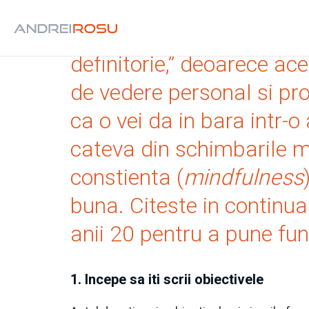
Anii tai intre 20 si „20 s
definitorie,” deoarece ac
de vedere personal si pr
ca o vei da in bara intr-
cateva din schimbarile me
constienta (
mindfulness
buna.
Citeste in continuar
anii 20 pentru a pune fun
1. Incepe sa iti scrii obiectivele