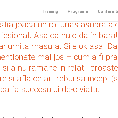
i ceva” sunt, cel putin dupa anumi
Training
Programe
Conferint
estia joaca un rol urias asupra a 
ofesional. Asa ca nu o da in bar
o anumita masura. Si e ok asa. D
ntionate mai jos – cum a fi prac
) si a nu ramane in relatii proaste
e si afla ce ar trebui sa incepi (s
datia succesului de-o viata.