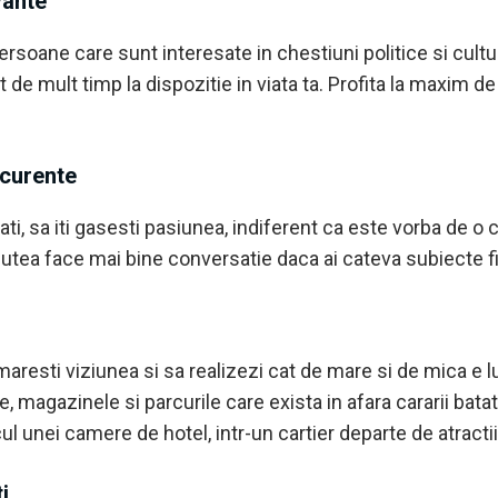
vante
 persoane care sunt interesate in chestiuni politice si cult
at de mult timp la dispozitie in viata ta. Profita la maxi
 curente
ati, sa iti gasesti pasiunea, indiferent ca este vorba de o 
 putea face mai bine conversatie daca ai cateva subiecte fi
i maresti viziunea si sa realizezi cat de mare si de mica e
 magazinele si parcurile care exista in afara cararii batato
 unei camere de hotel, intr-un cartier departe de atractiil
i