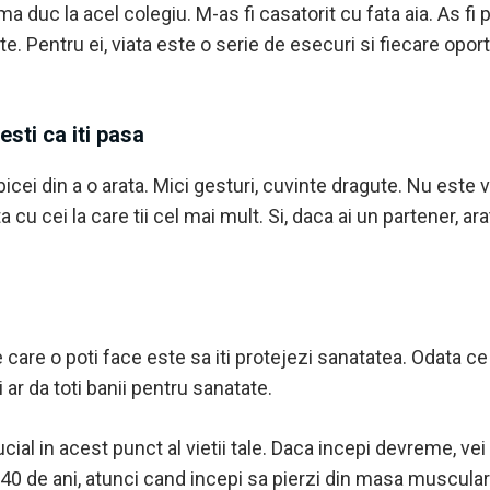
a duc la acel colegiu. M-as fi casatorit cu fata aia. As f
e. Pentru ei, viata este o serie de esecuri si fiecare oport
esti ca iti pasa
bicei din a o arata. Mici gesturi, cuvinte dragute. Nu este
cu cei la care tii cel mai mult. Si, daca ai un partener, ara
care o poti face este sa iti protejezi sanatatea. Odata ce
ar da toti banii pentru sanatate.
ucial in acest punct al vietii tale. Daca incepi devreme, ve
40 de ani, atunci cand incepi sa pierzi din masa musculara.