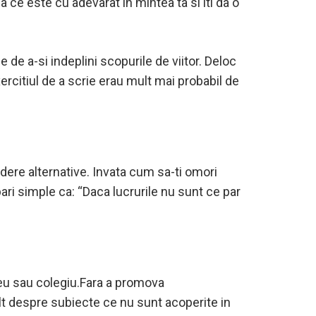
ea ce este cu adevarat in mintea ta si iti da o
e de a-si indeplini scopurile de viitor. Deloc
xercitiul de a scrie erau mult mai probabil de
edere alternative. Invata cum sa-ti omori
bari simple ca: “Daca lucrurile nu sunt ce par
iceu sau colegiu.Fara a promova
ult despre subiecte ce nu sunt acoperite in