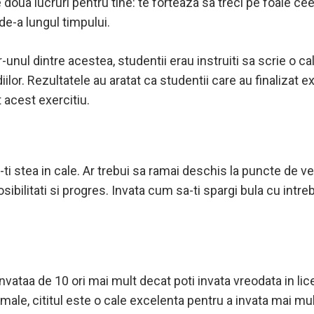
e doua lucruri pentru tine: te forteaza sa treci pe foaie ce
 de-a lungul timpului.
r-unul dintre acestea, studentii erau instruiti sa scrie o cal
lor. Rezultatele au aratat ca studentii care au finalizat e
 acest exercitiu.
-ti stea in cale. Ar trebui sa ramai deschis la puncte de v
ibilitati si progres. Invata cum sa-ti spargi bula cu intre
i invataa de 10 ori mai mult decat poti invata vreodata in l
male, cititul este o cale excelenta pentru a invata mai m