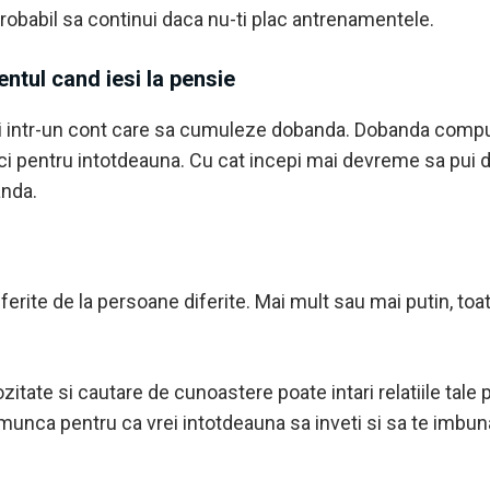
probabil sa continui daca nu-ti plac antrenamentele.
ntul cand iesi la pensie
ni intr-un cont care sa cumuleze dobanda. Dobanda compus
ci pentru intotdeauna. Cu cat incepi mai devreme sa pui de
anda.
ferite de la persoane diferite. Mai mult sau mai putin, toa
zitate si cautare de cunoastere poate intari relatiile tal
 munca pentru ca vrei intotdeauna sa inveti si sa te imbun