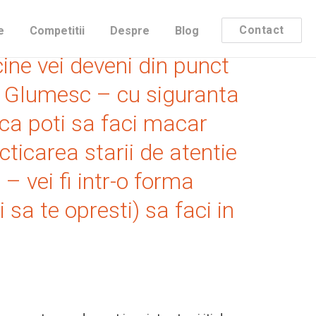
ti psihologi, “decada
Contact
e
Competitii
Despre
Blog
cine vei deveni din punct
a! Glumesc – cu siguranta
aca poti sa faci macar
ticarea starii de atentie
 – vei fi intr-o forma
i sa te opresti) sa faci in