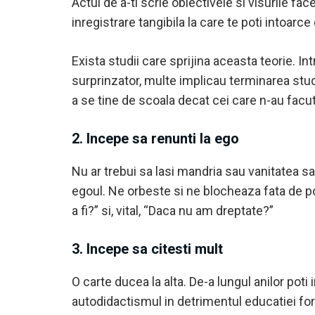
Actul de a-ti scrie obiectivele si visurile fac
inregistrare tangibila la care te poti intoarce
Exista studii care sprijina aceasta teorie. Int
surprinzator, multe implicau terminarea studii
a se tine de scoala decat cei care n-au facut
2. Incepe sa renunti la ego
Nu ar trebui sa lasi mandria sau vanitatea sa
egoul. Ne orbeste si ne blocheaza fata de pos
a fi?” si, vital, “Daca nu am dreptate?”
3. Incepe sa citesti mult
O carte ducea la alta. De-a lungul anilor pot
autodidactismul in detrimentul educatiei for