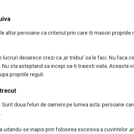
cuiva
le altor persoane ca criteriul prin care iti masori propriile
ce lucruri deoarece crezi ca ‚ar trebui’ sa le faci. Nu faca 
u sta asteptand sa incepi sa-ti traiesti viata. Aceasta viat
pa propriile reguli.
 trecut
. Sunt doua feluri de oameni pe lumea asta: persoane care-
.
a uitandu-se inapoi prin folosirea excesiva a cuvintelor
ar 