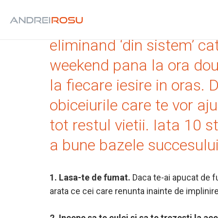
Foarte multi dintre noi n
eliminand ‘din sistem’ ca
weekend pana la ora doua
la fiecare iesire in oras.
obiceiurile care te vor a
tot restul vietii. Iata 10 
a bune bazele succesului
1. Lasa-te de fumat.
Daca te-ai apucat de fu
arata ce cei care renunta inainte de implini
2. Incepe sa te culci si sa te trezesti la ac