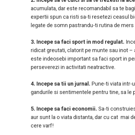
acumulata, dar este recomandabil sa te bagi i
expertii spun ca risti sa-ti resetezi ceasul bi
legate de somn pastrandu-ti rutina de mers la 
3. Incepe sa faci sport in mod regulat.
Inc
ridicat greutati, clatorit pe munte sau inot 
este indeosebi important sa faci sport in peri
perseverezi in activitati neatractive.
4. Incepe sa tii un jurnal.
Pune-ti viata intr-u
gandurile si sentimentele pentru tine, sa le 
5. Incepe sa faci economii.
Sa-ti construie
aur sunt la o viata distanta, dar cu cat mai
cere varf!