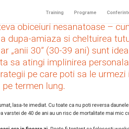
e-am petrecut „anii 20” (adica int
Training
Programe
Conferint
teva obiceiuri nesanatoase – cum
 dupa-amiaza si cheltuirea tutur
 Dar „anii 30” (30-39 ani) sunt ide
juta sa atingi implinirea personal
strategii pe care poti sa le urmezi
 pe termen lung.
mat, lasa-te imediat. Cu toate ca nu poti reversa daunele 
rea varstei de 40 de ani au un risc de mortalitate mai mic 
eeasi ora in fiecare zi.
Poate fi tentant sa folosesti week