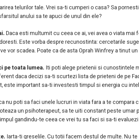
rea telurilor tale. Vrei sa-ti cumperi o casa? Sa pornesti
farsitul anului sa te apuci de unul din ele?
ai.
Daca esti multumit cu ceea ce ai, vei avea o viata mai fe
ti doresti. Este vorba despre recunostinta: cercetarile sug
ve vor scadea. Poate ca de asta Oprah Winfrey a tinut un j
aci pe toata lumea.
Iti poti alege prietenii si cunostintele 
erent daca decizi sa-ti scurtezi lista de prieteni de pe F
t, este important sa-ti investesti timpul si energia cu int
a nu poti sa faci unele lucruri in viata fara a te compara c
eaza un psihoterapeut, sa te uiti constant peste umar pen
 timpul gandindu-te ceea ce vrei tu sa faci si sa-ti evaluezi
te.
Iarta-ti greselile. Cu totii facem destul de multe. Nu te 