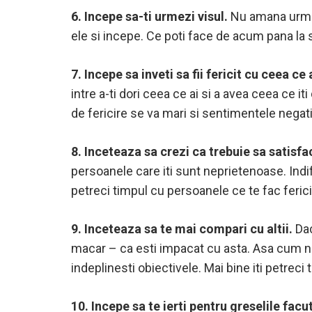
6. Incepe sa-ti urmezi visul.
Nu amana urmari
ele si incepe. Ce poti face de acum pana la s
7. Incepe sa inveti sa fii fericit cu ceea ce 
intre a-ti dori ceea ce ai si a avea ceea ce i
de fericire se va mari si sentimentele negati
8. Inceteaza sa crezi ca trebuie sa satisf
persoanele care iti sunt neprietenoase. Indif
petreci timpul cu persoanele ce te fac ferici
9. Inceteaza sa te mai compari cu altii.
Dac
macar – ca esti impacat cu asta. Asa cum not
indeplinesti obiectivele. Mai bine iti petreci
10. Incepe sa te ierti pentru greselile facu