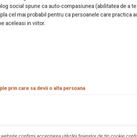
olog social spune ca auto-compasiunea (abilitatea de a te ie
pla cel mai probabil pentru ca persoanele care practica 
e aceleasi in viitor.
ple prin care sa devii o alta persoana
 website confirmi acceptarea utilizării fişierelor de tip cookie conf