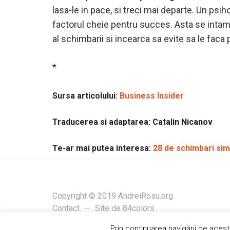
lasa-le in pace, si treci mai departe. Un psih
factorul cheie pentru succes. Asta se intam
al schimbarii si incearca sa evite sa le faca p
*
Sursa articolului:
Business Insider
Traducerea si adaptarea:
Catalin Nicanov
Te-ar mai putea interesa:
28 de schimbari sim
Copyright © 2019 AndreiRosu.org
Contact
Site de
84colors
Prin continuarea navigării pe acest