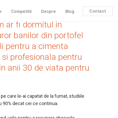
ervalul 20-29 ani)
Contact
e
Competitii
Despre
Blog
 ar fi dormitul in
or banilor din portofel
ali pentru a cimenta
a si profesionala pentru
 in anii 30 de viata pentru
pe care le-ai capatat de la fumat, studiile
cu 90% decat cei ce continua.
end-urile pentru a recupera oboseala