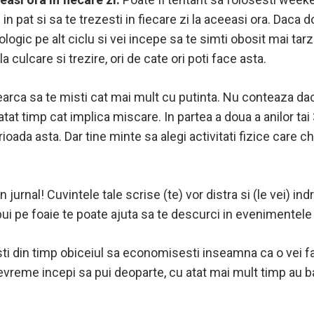
n pat si sa te trezesti in fiecare zi la aceeasi ora. Daca d
ologic pe alt ciclu si vei incepe sa te simti obosit mai tarz
culcare si trezire, ori de cate ori poti face asta.
earca sa te misti cat mai mult cu putinta. Nu conteaza dac
– atat timp cat implica miscare. In partea a doua a anilor t
oada asta. Dar tine minte sa alegi activitati fizice care ch
n jurnal! Cuvintele tale scrise (te) vor distra si (le vei) indra
pui pe foaie te poate ajuta sa te descurci in evenimentele
sti din timp obiceiul sa economisesti inseamna ca o vei fac
 devreme incepi sa pui deoparte, cu atat mai mult timp au 