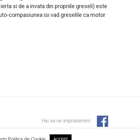
rta si de a invata din propriile greseli) este
auto-compasiunea isi vad greselile ca motor
Hai sa ne imprietenim!
orm Politicii de Cookie.
ACCEPT