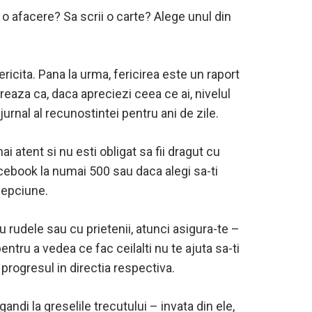
 o afacere? Sa scrii o carte? Alege unul din
ricita. Pana la urma, fericirea este un raport
ereaza ca, daca apreciezi ceea ce ai, nivelul
urnal al recunostintei pentru ani de zile.
mai atent si nu esti obligat sa fii dragut cu
acebook la numai 500 sau daca alegi sa-ti
elepciune.
u rudele sau cu prietenii, atunci asigura-te –
tru a vedea ce fac ceilalti nu te ajuta sa-ti
 progresul in directia respectiva.
gandi la greselile trecutului – invata din ele,