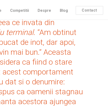
 (sau chiar deloc) sa
Contact
e
Competitii
Despre
Blog
eea ce invata din
iu terminal
. “Am obtinut
ucat de inot, dar apoi,
evin mai bun.” Aceasta
sidera ca fiind o stare
rvat acest comportament
au dat si o denumire:
u spus ca oamenii stagnau
rmanta acestora ajungea