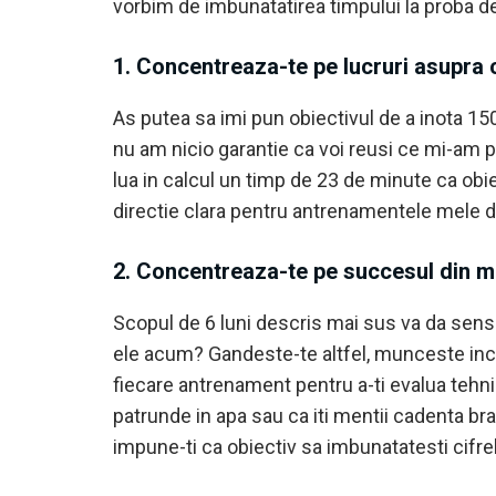
vorbim de imbunatatirea timpului la proba de
1. Concentreaza-te pe lucruri asupra c
As putea sa imi pun obiectivul de a inota 15
nu am nicio garantie ca voi reusi ce mi-am p
lua in calcul un timp de 23 de minute ca obie
directie clara pentru antrenamentele mele di
2. Concentreaza-te pe succesul din m
Scopul de 6 luni descris mai sus va da sen
ele acum? Gandeste-te altfel, munceste inc
fiecare antrenament pentru a-ti evalua tehni
patrunde in apa sau ca iti mentii cadenta br
impune-ti ca obiectiv sa imbunatatesti cifr