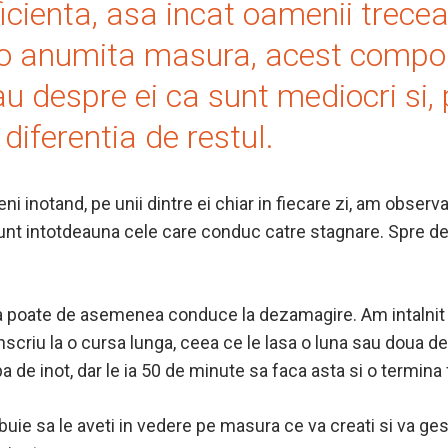
uficienta, asa incat oamenii trece
ntr-o anumita masura, acest comp
 despre ei ca sunt mediocri si, 
diferentia de restul.
i inotand, pe unii dintre ei chiar in fiecare zi, am observ
nt intotdeauna cele care conduc catre stagnare. Spre deo
sta poate de asemenea conduce la dezamagire. Am intalnit c
inscriu la o cursa lunga, ceea ce le lasa o luna sau doua d
de inot, dar le ia 50 de minute sa faca asta si o termina 
buie sa le aveti in vedere pe masura ce va creati si va ges