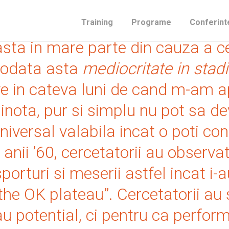
torilor se asteapta foarte putin
Training
Programe
Conferint
asta in mare parte din cauza a c
t odata asta
mediocritate in stad
e in cateva luni de cand m-am ap
 inota, pur si simplu nu pot sa d
niversal valabila incat o poti con
In anii ’60, cercetatorii au obse
porturi si meserii astfel incat i-
the OK plateau”. Cercetatorii a
u potential, ci pentru ca perfo