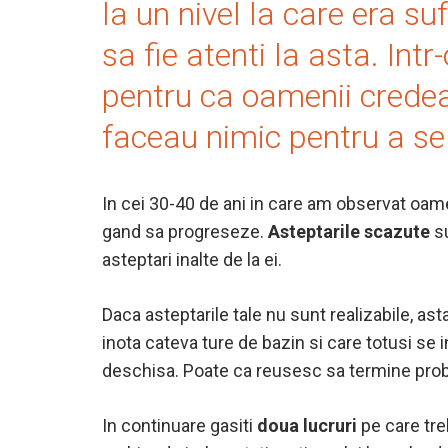
la un nivel la care era s
sa fie atenti la asta. I
pentru ca oamenii credeau
faceau nimic pentru a se 
In cei 30-40 de ani in care am observat oamen
gand sa progreseze.
Asteptarile scazute
su
asteptari inalte de la ei.
Daca asteptarile tale nu sunt realizabile, a
inota cateva ture de bazin si care totusi se 
deschisa. Poate ca reusesc sa termine proba 
In continuare gasiti
doua lucruri
pe care tre