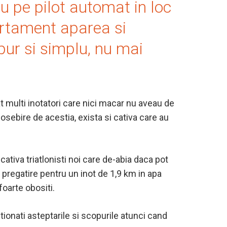
au pe pilot automat in loc
ortament aparea si
pur si simplu, nu mai
at multi inotatori care nici macar nu aveau de
sebire de acestia, exista si cativa care au
ativa triatlonisti noi care de-abia daca pot
e pregatire pentru un inot de 1,9 km in apa
foarte obositi.
tionati asteptarile si scopurile atunci cand