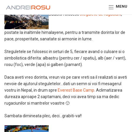
MENU
Budistii folosesc
stegulete de rugaciuni
,
postate la inaltimile himalayene, pentru a transmite dorinta lor de
pace, prosperitate, sanatate si armonie in lume.
Steguletele se folosesc in seturi de 5, fiecare avand o culoare si o
simbolistica diferita: albastru (pentru cer / spatiu), alb (aer / vant),
rosu (foc), verde (apa) si galben (pamant).
Daca aveti vreo dorinta, vreun vis pe care vreti sa il realizati si aveti
nevoie de ajutorul steguletelor…dati un semn si voi fi mesagerul
vostru in Nepal, in drum spre
Everest Base Camp
. Aclimatizarea
dureaza aproape 2 saptamani, deci voi avea timp sa ma dedic
rugaciunilor si mantrelor voastre 🙂
Sambata dimineata plec, deci…grabiti-va!!