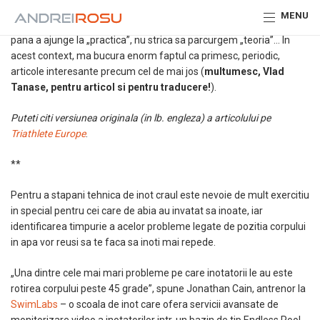
Chiar daca suntem sportivi / triatlonisti amatori, ne dorim sa
MENU
inotam / pedalam / alergam mai bine, mai eficient, mai rapid. Dar,
pana a ajunge la „practica”, nu strica sa parcurgem „teoria”… In
acest context, ma bucura enorm faptul ca primesc, periodic,
articole interesante precum cel de mai jos (
multumesc, Vlad
Tanase, pentru articol si pentru traducere!
).
Puteti citi versiunea originala (in lb. engleza) a articolului pe
Triathlete Europe
.
**
Pentru a stapani tehnica de inot craul este nevoie de mult exercitiu
in special pentru cei care de abia au invatat sa inoate, iar
identificarea timpurie a acelor probleme legate de pozitia corpului
in apa vor reusi sa te faca sa inoti mai repede.
„Una dintre cele mai mari probleme pe care inotatorii le au este
rotirea corpului peste 45 grade”, spune Jonathan Cain, antrenor la
SwimLabs
– o scoala de inot care ofera servicii avansate de