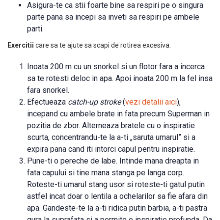
Asigura-te ca stii foarte bine sa respiri pe o singura
parte pana sa incepi sa inveti sa respiri pe ambele
parti.
Exercitii
care sa te ajute sa scapi de rotirea excesiva:
Inoata 200 m cu un snorkel si un flotor fara a incerca
sa te rotesti deloc in apa. Apoi inoata 200 m la fel insa
fara snorkel.
Efectueaza
catch-up stroke
(
vezi detalii aici
),
incepand cu ambele brate in fata precum Superman in
pozitia de zbor. Alterneaza bratele cu o inspiratie
scurta, concentrandu-te la a-ti „saruta umarul” si a
expira pana cand iti intorci capul pentru inspiratie.
Pune-ti o pereche de labe. Intinde mana dreapta in
fata capului si tine mana stanga pe langa corp.
Roteste-ti umarul stang usor si roteste-ti gatul putin
astfel incat doar o lentila a ochelarilor sa fie afara din
apa. Gandeste-te la a-ti ridica putin barbia, a-ti pastra
gura la suprafata si a permite o inspiratie profunda. Da