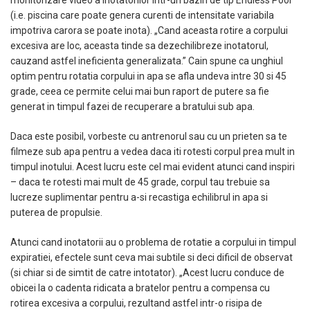
monitorizare video a inotatorilor intr-un bazin de tip Endless Pool
(i.e. piscina care poate genera curenti de intensitate variabila
impotriva carora se poate inota). „Cand aceasta rotire a corpului
excesiva are loc, aceasta tinde sa dezechilibreze inotatorul,
cauzand astfel ineficienta generalizata.” Cain spune ca unghiul
optim pentru rotatia corpului in apa se afla undeva intre 30 si 45
grade, ceea ce permite celui mai bun raport de putere sa fie
generat in timpul fazei de recuperare a bratului sub apa.
Daca este posibil, vorbeste cu antrenorul sau cu un prieten sa te
filmeze sub apa pentru a vedea daca iti rotesti corpul prea mult in
timpul inotului. Acest lucru este cel mai evident atunci cand inspiri
– daca te rotesti mai mult de 45 grade, corpul tau trebuie sa
lucreze suplimentar pentru a-si recastiga echilibrul in apa si
puterea de propulsie.
Atunci cand inotatorii au o problema de rotatie a corpului in timpul
expiratiei, efectele sunt ceva mai subtile si deci dificil de observat
(si chiar si de simtit de catre intotator). „Acest lucru conduce de
obicei la o cadenta ridicata a bratelor pentru a compensa cu
rotirea excesiva a corpului, rezultand astfel intr-o risipa de