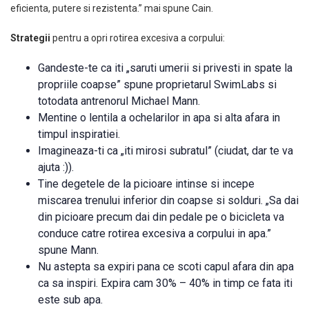
eficienta, putere si rezistenta.” mai spune Cain.
Strategii
pentru a opri rotirea excesiva a corpului:
Gandeste-te ca iti „saruti umerii si privesti in spate la
propriile coapse” spune proprietarul SwimLabs si
totodata antrenorul Michael Mann.
Mentine o lentila a ochelarilor in apa si alta afara in
timpul inspiratiei.
Imagineaza-ti ca „iti mirosi subratul” (ciudat, dar te va
ajuta :)).
Tine degetele de la picioare intinse si incepe
miscarea trenului inferior din coapse si solduri. „Sa dai
din picioare precum dai din pedale pe o bicicleta va
conduce catre rotirea excesiva a corpului in apa.”
spune Mann.
Nu astepta sa expiri pana ce scoti capul afara din apa
ca sa inspiri. Expira cam 30% – 40% in timp ce fata iti
este sub apa.