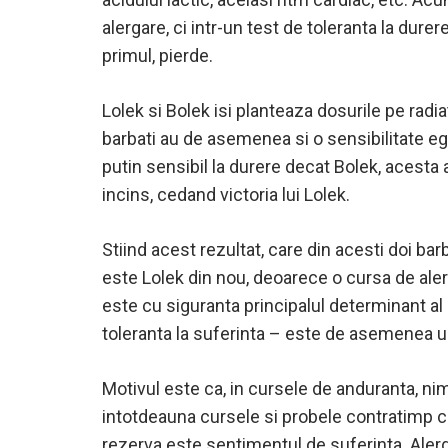
alergare, ci intr-un test de toleranta la dur
primul, pierde.
Lolek si Bolek isi planteaza dosurile pe radia
barbati au de asemenea si o sensibilitate eg
putin sensibil la durere decat Bolek, acesta 
incins, cedand victoria lui Lolek.
Stiind acest rezultat, care din acesti doi bar
este Lolek din nou, deoarece o cursa de alerg
este cu siguranta principalul determinant al
toleranta la suferinta – este de asemenea u
Motivul este ca, in cursele de anduranta, nim
intotdeauna cursele si probele contratimp c
rezerva este sentimentul de suferinta. Alergat