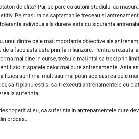
atori de elita? Pai, se pare ca autorii studiului au masurat 
etitiv. Pe masura ce saptamanile treceau si antrenamente
 toleranta individuala la durere este cu siguranta antrenabi
u, unul dintre cele mai importante obiective ale antrenam
 de a face asta este prin familiarizare. Pentru a rezista la
rma mai bine in curse, trebuie mai intai sa treci prin limit
ment fizic in spatele celor mai dure antrenamente. Asta e
a fizica sunt mai mult sau mai putin aceleasi ca cele ma
tusi, sa-ti planuiesti si sa-ti executi antrenamentele cu o 
rea la suferinta.
 descoperit si eu, ca suferinta in antrenamentele dure dev
 din proces…