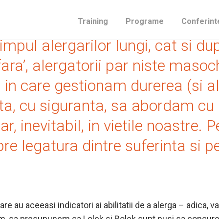
ergat un maraton a experimentat,
Training
Programe
Conferint
impul alergarilor lungi, cat si du
fara’, alergatorii par niste masoc
l in care gestionam durerea (si a
uta, cu siguranta, sa abordam cu
, inevitabil, in vietile noastre. 
pre legatura dintre suferinta si
are au aceeasi indicatori ai abilitatii de a alerga – adica, 
Acum, sa presupunem ca Lolek si Bolek sunt pusi sa concure