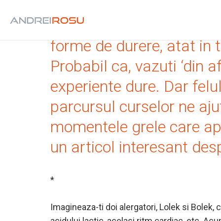
Cine s-a antrenat si a al
forme de durere, atat in t
Probabil ca, vazuti ‘din a
experiente dure. Dar felu
parcursul curselor ne aj
momentele grele care apar
un articol interesant des
*
Imagineaza-ti doi alergatori, Lolek si Bolek, c
acidului lactic, acelasi ritm cardiac, etc. 