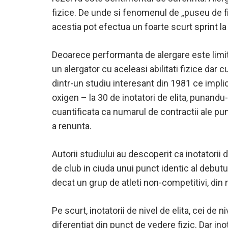
fizice. De unde si fenomenul de „puseu de fina
acestia pot efectua un foarte scurt sprint l
Deoarece performanta de alergare este limitat
un alergator cu aceleasi abilitati fizice dar 
dintr-un studiu interesant din 1981 ce impli
oxigen – la 30 de inotatori de elita, punand
cuantificata ca numarul de contractii ale p
a renunta.
Autorii studiului au descoperit ca inotatorii
de club in ciuda unui punct identic al debutul
decat un grup de atleti non-competitivi, din n
Pe scurt, inotatorii de nivel de elita, cei de n
diferentiat din punct de vedere fizic. Dar in