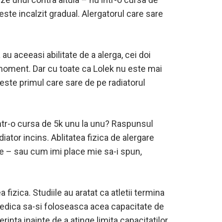
este incalzit gradual. Alergatorul care sare
au aceeasi abilitate de a alerga, cei doi
i moment. Dar cu toate ca Lolek nu este mai
 este primul care sare de pe radiatorul
a intr-o cursa de 5k unu la unu? Raspunsul
iator incins. Ablitatea fizica de alergare
ere – sau cum imi place mie sa-i spun,
izica. Studiile au aratat ca atletii termina
piedica sa-si foloseasca acea capacitate de
rinta inainte de a atinge limita capacitatilor