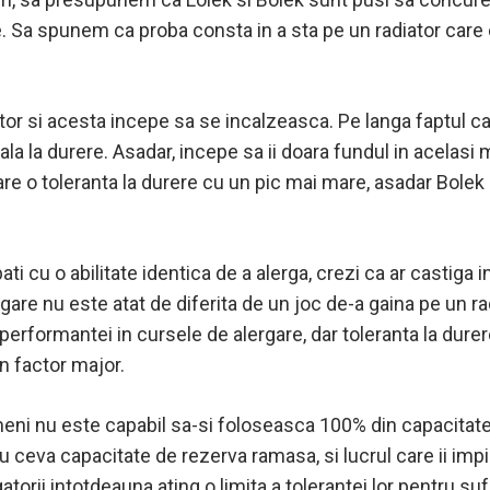
ere. Sa spunem ca proba consta in a sta pe un radiator care 
tor si acesta incepe sa se incalzeasca. Pe langa faptul ca 
ala la durere. Asadar, incepe sa ii doara fundul in acelas
are o toleranta la durere cu un pic mai mare, asadar Bolek
bati cu o abilitate identica de a alerga, crezi ca ar castig
are nu este atat de diferita de un joc de-a gaina pe un rad
 performantei in cursele de alergare, dar toleranta la dur
n factor major.
eni nu este capabil sa-si foloseasca 100% din capacitatea f
u ceva capacitate de rezerva ramasa, si lucrul care ii im
orii intotdeauna ating o limita a tolerantei lor pentru sufe