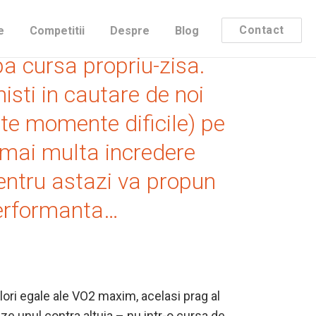
 cu siguranta, diverse
Contact
e
Competitii
Despre
Blog
pa cursa propriu-zisa.
histi in cautare de noi
lte momente dificile) pe
 mai multa incredere
Pentru astazi va propun
 performanta…
valori egale ale VO2 maxim, acelasi prag al
ze unul contra altuia – nu intr-o cursa de