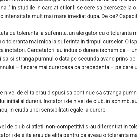
l.” In studiile in care atletilor li se cere sa exerseze la 
a o intensitate mult mai mare imediat dupa. De ce? Capaci
a de toleranta la suferinta, un alergator cu o toleranta m
cu o toleranta mai mica la suferinta in timpul curselor. O is
ca inotatori. Cercetatorii au indus o durere ischemica – u
u-i sa-si stranga pumnul o data pe secunda avand prins pe b
umnului – fiecare mai dureroasa ca precedenta – pe care u
 de nivel de elita erau dispusi sa continue sa stranga pumn
ui initial al durerii. Inotatorii de nivel de club, in schimb
ou, in ciuda unei sensibilitati egale la durere.
ivel de club si atletii non-competitivi s-au diferentiat in to
otatorii de elita erau de elita pentru ca aveau o toleranta 