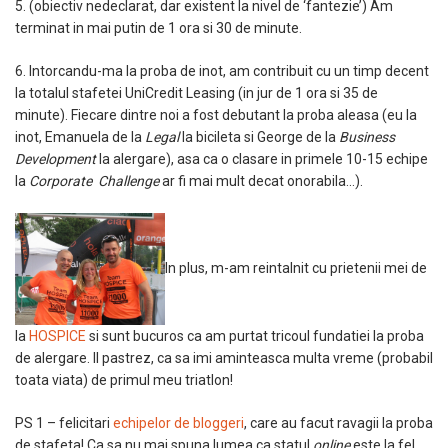
5. (obiectiv nedeclarat, dar existent la nivel de ‘fantezie’) Am
terminat in mai putin de 1 ora si 30 de minute.
6. Intorcandu-ma la proba de inot, am contribuit cu un timp decent
la totalul stafetei UniCredit Leasing (in jur de 1 ora si 35 de
minute). Fiecare dintre noi a fost debutant la proba aleasa (eu la
inot, Emanuela de la
Legal
la bicileta si George de la
Business
Development
la alergare), asa ca o clasare in primele 10-15 echipe
la
Corporate Challenge
ar fi mai mult decat onorabila…).
In plus, m-am reintalnit cu prietenii mei de
la
HOSPICE
si sunt bucuros ca am purtat tricoul fundatiei la proba
de alergare. Il pastrez, ca sa imi aminteasca multa vreme (probabil
toata viata) de primul meu triatlon!
PS 1 – felicitari
echipelor de bloggeri
, care au facut ravagii la proba
de stafeta! Ca sa nu mai spuna lumea ca statul
online
este la fel