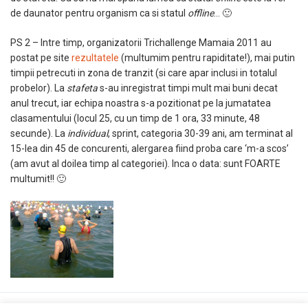
de daunator pentru organism ca si statul
offline
… 🙂
PS 2 – Intre timp, organizatorii Trichallenge Mamaia 2011 au
postat pe site
rezultatele
(multumim pentru rapiditate!), mai putin
timpii petrecuti in zona de tranzit (si care apar inclusi in totalul
probelor). La
stafeta
s-au inregistrat timpi mult mai buni decat
anul trecut, iar echipa noastra s-a pozitionat pe la jumatatea
clasamentului (locul 25, cu un timp de 1 ora, 33 minute, 48
secunde). La
individual
, sprint, categoria 30-39 ani, am terminat al
15-lea din 45 de concurenti, alergarea fiind proba care ‘m-a scos’
(am avut al doilea timp al categoriei). Inca o data: sunt FOARTE
multumit!! 🙂