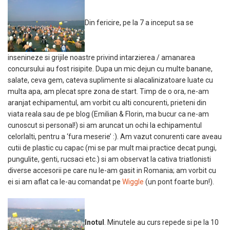
Din fericire, pe la 7 a inceput sa se
insenineze si grijile noastre privind intarzierea / amanarea
concursului au fost risipite. Dupa un mic dejun cu multe banane,
salate, ceva gem, cateva suplimente si alacalinizatoare luate cu
multa apa, am plecat spre zona de start. Timp de o ora, ne-am
aranjat echipamentul, am vorbit cu alti concurenti, prieteni din
viata reala sau de pe blog (Emilian & Florin, ma bucur ca ne-am
cunoscut si personal!) si am aruncat un ochi la echipamentul
celorlalti, pentru a ‘fura meserie’ :). Am vazut conurenti care aveau
cutii de plastic cu capac (mi se par mult mai practice decat pungi,
pungulite, genti, rucsaci etc.) si am observat la cativa triatlonisti
diverse accesorii pe care nu le-am gasit in Romania; am vorbit cu
ei si am aflat ca le-au comandat pe
Wiggle
(un pont foarte bun!).
Inotul
. Minutele au curs repede si pe la 10