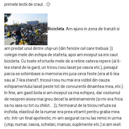
primele lectii de craul… 🙂
Bicicleta
. Am ajuns in zona de tranzit si
am predat unul dintre
chip
-uri (din fericire cel care trebuia :))
colegei mele din echipa de stafeta, apoi am inceput sa imi caut
bicicleta. Cu toate eforturile mele de a retine cateva repere (al 6-
lea stand de la gard, un tricou rosu lasat pe casca etc.), peisajul
parca se schimbase si memoria imi juca ceva feste (era al 6-lea
sau al 7-lea stand?; tricoul rosu nu mai era vizibil din cauza
echipamentului lasat peste tot de concurentii dinaintea mea, etc.).
In fine, am gasit bicla si am inceput sa ma echipez, dar costumul
de neopren iesea mai greu decat la antrenamente (si mi-era frica
sa nu iasa cu tot cu chilot… :)), fermoarul de la tricou refuza sa
inchida, elasticul de la numar era prea stramt pentru graba mea
etc. Intr-un final apoteotic, m-am asigurat ca nu las nimic in urma
(
chip
, numar, casca, ochelari, manusi, suplimente etc.) si am iesit