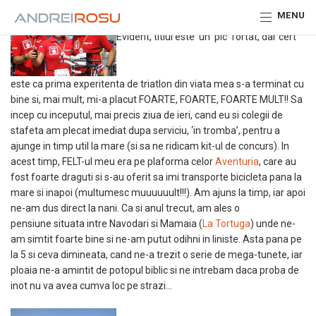
MENU
Evident, titlul este ‘un pic’ fortat, dar cert
este ca prima experitenta de triatlon din viata mea s-a terminat cu
bine si, mai mult, mi-a placut FOARTE, FOARTE, FOARTE MULT!! Sa
incep cu inceputul, mai precis ziua de ieri, cand eu si colegii de
stafeta am plecat imediat dupa serviciu, ‘in tromba’, pentru a
ajunge in timp util la mare (si sa ne ridicam kit-ul de concurs). In
acest timp, FELT-ul meu era pe plaforma celor
Aventuria
, care au
fost foarte draguti si s-au oferit sa imi transporte bicicleta pana la
mare si inapoi (multumesc muuuuuult!!!). Am ajuns la timp, iar apoi
ne-am dus direct la nani. Ca si anul trecut, am ales o
pensiune situata intre Navodari si Mamaia (
La Tortuga
) unde ne-
am simtit foarte bine si ne-am putut odihni in liniste. Asta pana pe
la 5 si ceva dimineata, cand ne-a trezit o serie de mega-tunete, iar
ploaia ne-a amintit de potopul biblic si ne intrebam daca proba de
inot nu va avea cumva loc pe strazi…