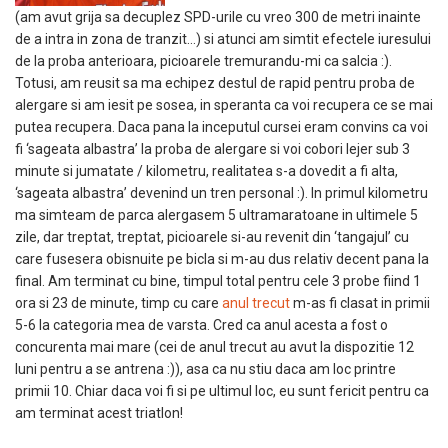
(am avut grija sa decuplez SPD-urile cu vreo 300 de metri inainte
de a intra in zona de tranzit…) si atunci am simtit efectele iuresului
de la proba anterioara, picioarele tremurandu-mi ca salcia :).
Totusi, am reusit sa ma echipez destul de rapid pentru proba de
alergare si am iesit pe sosea, in speranta ca voi recupera ce se mai
putea recupera. Daca pana la inceputul cursei eram convins ca voi
fi ‘sageata albastra’ la proba de alergare si voi cobori lejer sub 3
minute si jumatate / kilometru, realitatea s-a dovedit a fi alta,
‘sageata albastra’ devenind un tren personal :). In primul kilometru
ma simteam de parca alergasem 5 ultramaratoane in ultimele 5
zile, dar treptat, treptat, picioarele si-au revenit din ‘tangajul’ cu
care fusesera obisnuite pe bicla si m-au dus relativ decent pana la
final. Am terminat cu bine, timpul total pentru cele 3 probe fiind 1
ora si 23 de minute, timp cu care
anul trecut
m-as fi clasat in primii
5-6 la categoria mea de varsta. Cred ca anul acesta a fost o
concurenta mai mare (cei de anul trecut au avut la dispozitie 12
luni pentru a se antrena :)), asa ca nu stiu daca am loc printre
primii 10. Chiar daca voi fi si pe ultimul loc, eu sunt fericit pentru ca
am terminat acest triatlon!