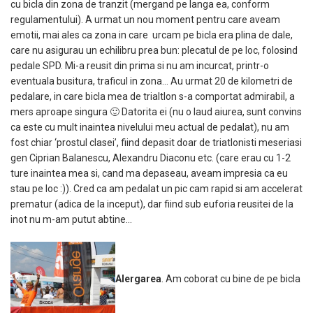
cu bicla din zona de tranzit (mergand pe langa ea, conform
regulamentului). A urmat un nou moment pentru care aveam
emotii, mai ales ca zona in care urcam pe bicla era plina de dale,
care nu asigurau un echilibru prea bun: plecatul de pe loc, folosind
pedale SPD. Mi-a reusit din prima si nu am incurcat, printr-o
eventuala busitura, traficul in zona… Au urmat 20 de kilometri de
pedalare, in care bicla mea de trialtlon s-a comportat admirabil, a
mers aproape singura 🙂 Datorita ei (nu o laud aiurea, sunt convins
ca este cu mult inaintea nivelului meu actual de pedalat), nu am
fost chiar ‘prostul clasei’, fiind depasit doar de triatlonisti meseriasi
gen Ciprian Balanescu, Alexandru Diaconu etc. (care erau cu 1-2
ture inaintea mea si, cand ma depaseau, aveam impresia ca eu
stau pe loc :)). Cred ca am pedalat un pic cam rapid si am accelerat
prematur (adica de la inceput), dar fiind sub euforia reusitei de la
inot nu m-am putut abtine…
Alergarea
. Am coborat cu bine de pe bicla