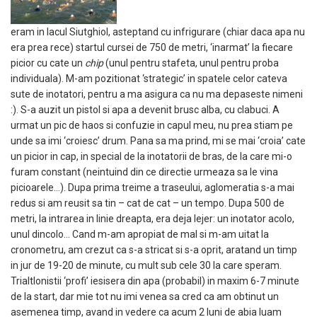
eram in lacul Siutghiol, asteptand cu infrigurare (chiar daca apa nu
era prea rece) startul cursei de 750 de metri, ‘inarmat’ la fiecare
picior cu cate un
chip
(unul pentru stafeta, unul pentru proba
individuala). M-am pozitionat ‘strategic’ in spatele celor cateva
sute de inotatori, pentru a ma asigura ca nu ma depaseste nimeni
:). S-a auzit un pistol si apa a devenit brusc alba, cu clabuci. A
urmat un pic de haos si confuzie in capul meu, nu prea stiam pe
unde sa imi ‘croiesc’ drum. Pana sa ma prind, mi se mai ‘croia’ cate
un picior in cap, in special de la inotatorii de bras, de la care mi-o
furam constant (neintuind din ce directie urmeaza sa le vina
picioarele…). Dupa prima treime a traseului, aglomeratia s-a mai
redus si am reusit sa tin – cat de cat – un tempo. Dupa 500 de
metri, la intrarea in linie dreapta, era deja lejer: un inotator acolo,
unul dincolo… Cand m-am apropiat de mal si m-am uitat la
cronometru, am crezut ca s-a stricat si s-a oprit, aratand un timp
in jur de 19-20 de minute, cu mult sub cele 30 la care speram.
Trialtlonistii ‘profi’ iesisera din apa (probabil) in maxim 6-7 minute
de la start, dar mie tot nu imi venea sa cred ca am obtinut un
asemenea timp, avand in vedere ca acum 2 luni de abia luam