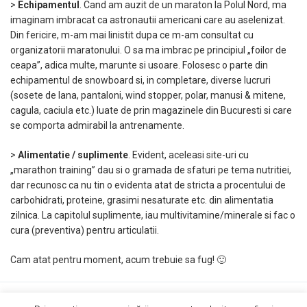
>
Echipamentul
. Cand am auzit de un maraton la Polul Nord, ma
imaginam imbracat ca astronautii americani care au aselenizat.
Din fericire, m-am mai linistit dupa ce m-am consultat cu
organizatorii maratonului. O sa ma imbrac pe principiul „foilor de
ceapa”, adica multe, marunte si usoare. Folosesc o parte din
echipamentul de snowboard si, in completare, diverse lucruri
(sosete de lana, pantaloni, wind stopper, polar, manusi & mitene,
cagula, caciula etc.) luate de prin magazinele din Bucuresti si care
se comporta admirabil la antrenamente.
>
Alimentatie / suplimente
. Evident, aceleasi site-uri cu
„marathon training” dau si o gramada de sfaturi pe tema nutritiei,
dar recunosc ca nu tin o evidenta atat de stricta a procentului de
carbohidrati, proteine, grasimi nesaturate etc. din alimentatia
zilnica. La capitolul suplimente, iau multivitamine/minerale si fac o
cura (preventiva) pentru articulatii.
Cam atat pentru moment, acum trebuie sa fug! 🙂
Copyright © 2019 AndreiRosu.org