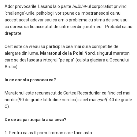
Ador provocarile. Lasand la o parte
bullshit
-ul corporatist privind
‘challenge’-urile, psihologii vor spune ca imbatranesc si ca nu
accept acest adevar sau ca am o problema cu stima de sine sau
ca doresc sa fiu acceptat de catre cei din jurul meu… Probabil ca au
dreptate.
Cert este ca vreau sa particip la cea mai dura competitie de
alergare din lume,
Maratonul de la
Polul Nord
, singurul maraton
care se desfasoara integral “pe apa” (calota glaciara a Oceanului
Arctic).
In ce consta provocarea?
Maratonul este recunoscut de Cartea Recordurilor ca fiind cel mai
nordic (90 de grade latitudine nordica) si cel mai
cool
(-40 de grade
C).
De ce as participa la asa ceva?
1. Pentru ca as fi primul roman care face asta.