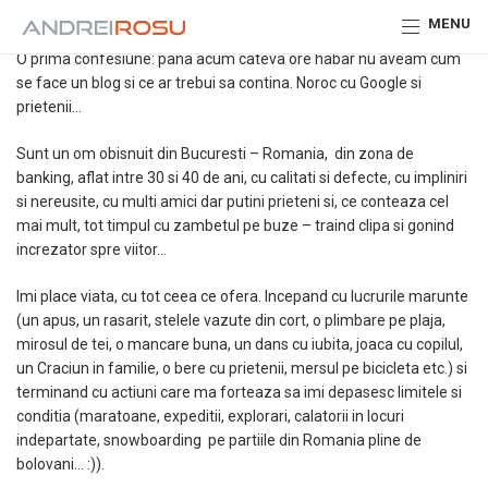
Ce e cu blog-ul asta?
MENU
O prima confesiune: pana acum cateva ore habar nu aveam cum
se face un blog si ce ar trebui sa contina. Noroc cu Google si
prietenii…
Sunt un om obisnuit din Bucuresti – Romania, din zona de
banking, aflat intre 30 si 40 de ani, cu calitati si defecte, cu impliniri
si nereusite, cu multi amici dar putini prieteni si, ce conteaza cel
mai mult, tot timpul cu zambetul pe buze – traind clipa si gonind
increzator spre viitor…
Imi place viata, cu tot ceea ce ofera. Incepand cu lucrurile marunte
(un apus, un rasarit, stelele vazute din cort, o plimbare pe plaja,
mirosul de tei, o mancare buna, un dans cu iubita, joaca cu copilul,
un Craciun in familie, o bere cu prietenii, mersul pe bicicleta etc.) si
terminand cu actiuni care ma forteaza sa imi depasesc limitele si
conditia (maratoane, expeditii, explorari, calatorii in locuri
indepartate, snowboarding pe partiile din Romania pline de
bolovani… :)).