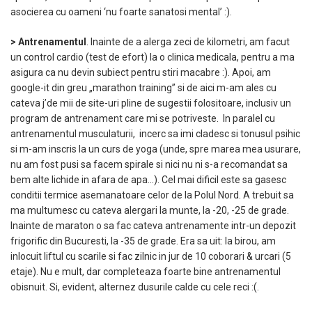
asocierea cu oameni ‘nu foarte sanatosi mental’ :).
> Antrenamentul
. Inainte de a alerga zeci de kilometri, am facut
un control cardio (test de efort) la o clinica medicala, pentru a ma
asigura ca nu devin subiect pentru stiri macabre :). Apoi, am
google-it din greu „marathon training” si de aici m-am ales cu
cateva j’de mii de site-uri pline de sugestii folositoare, inclusiv un
program de antrenament care mi se potriveste. In paralel cu
antrenamentul musculaturii, incerc sa imi cladesc si tonusul psihic
si m-am inscris la un curs de yoga (unde, spre marea mea usurare,
nu am fost pusi sa facem spirale si nici nu ni s-a recomandat sa
bem alte lichide in afara de apa…). Cel mai dificil este sa gasesc
conditii termice asemanatoare celor de la Polul Nord. A trebuit sa
ma multumesc cu cateva alergari la munte, la -20, -25 de grade.
Inainte de maraton o sa fac cateva antrenamente intr-un depozit
frigorific din Bucuresti, la -35 de grade. Era sa uit: la birou, am
inlocuit liftul cu scarile si fac zilnic in jur de 10 coborari & urcari (5
etaje). Nu e mult, dar completeaza foarte bine antrenamentul
obisnuit. Si, evident, alternez dusurile calde cu cele reci :(.