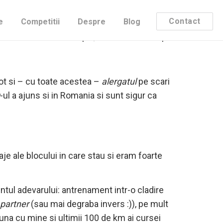
Contact
e
Competitii
Despre
Blog
pare o cursa foarte simpla, antrenamentele pe
not si – cu toate acestea –
alergatul
pe scari
-ul a ajuns si in Romania si sunt sigur ca
aje ale blocului in care stau si eram foarte
ntul adevarului: antrenament intr-o cladire
 partner
(sau mai degraba invers :)), pe mult
una cu mine si ultimii 100 de km ai cursei