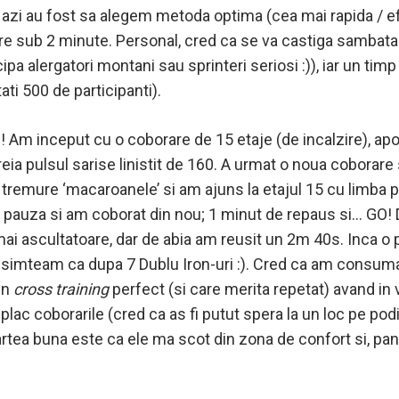
azi au fost sa alegem metoda optima (cea mai rapida / efi
re sub 2 minute. Personal, cred ca se va castiga sambata 
pa alergatori montani sau sprinteri seriosi :)), iar un ti
ati 500 de participanti).
 Am inceput cu o coborare de 15 etaje (de incalzire), apo
eia pulsul sarise linistit de 160. A urmat o noua coborare s
tremure ‘macaroanele’ si am ajuns la etajul 15 cu limba pa
auza si am coborat din nou; 1 minut de repaus si… GO! De
 mai ascultatoare, dar de abia am reusit un 2m 40s. Inca o
simteam ca dupa 7 Dublu Iron-uri :). Cred ca am consumat
un
cross training
perfect (si care merita repetat) avand i
plac coborarile (cred ca as fi putut spera la un loc pe po
Partea buna este ca ele ma scot din zona de confort si, pa