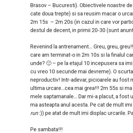
Brasov – Bucuresti). Obiectivele noastre de 
cate doua trepte) si sa reusim macar o urca
2m 15s – 2m 20s (in cazul in care vor partici
destul de decent, in primii 20-30 (sunt anunt
Revenind la antrenament… Greu, greu, greu!!!
care am terminat-o in 2m 10s si la finalul car
unde? 🙂 – pe la etajul 10 incepusera sa imi 
cu vreo 10 secunde mai devreme). O scurta p
neproductiv! Intr-adevar, picioarele au fost
ultima urcare…cea mai grea!!! 2m 55s si ma 
mele saptamanale… Dar mi-a placut, a fost 
ma asteapta anul acesta. Pe cat de mult imi 
run
:)) pe atat de mult imi displac urcarile. 
Pe sambata!!!