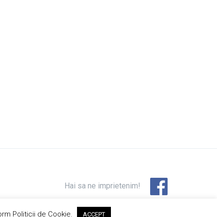
Hai sa ne imprietenim!
orm Politicii de Cookie.
ACCEPT