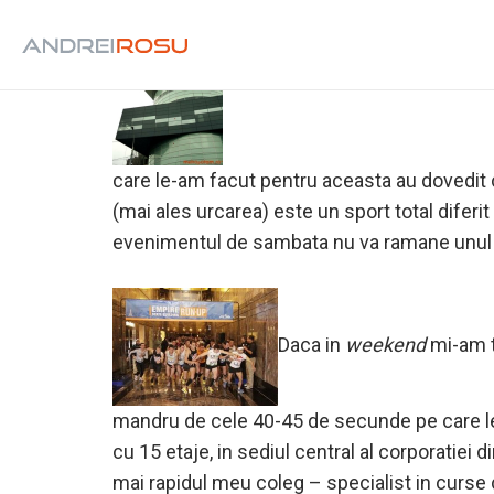
Peste 4 zile are loc
Tower Cent
care le-am facut pentru aceasta au dovedit co
(mai ales urcarea) este un sport total diferit
evenimentul de sambata nu va ramane unul
Daca in
weekend
mi-am te
mandru de cele 40-45 de secunde pe care le i
cu 15 etaje, in sediul central al corporatiei 
mai rapidul meu coleg – specialist in curse 