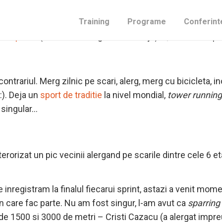
Training
Programe
Conferint
er Up Run
(urcarea in alergare a 22 etaje) si, chiar daca 
ntrariul. Merg zilnic pe scari, alerg, merg cu bicicleta, i
 :). Deja un
sport de traditie
la nivel mondial,
tower running
 singular…
rorizat un pic vecinii alergand pe scarile dintre cele 6 et
nregistram la finalul fiecarui sprint, astazi a venit mome
din care fac parte. Nu am fost singur, l-am avut ca
sparring
de 1500 si 3000 de metri – Cristi Cazacu (a alergat impre