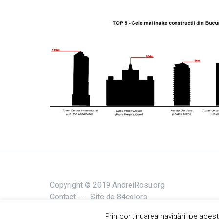
Copyright © 2019 AndreiRosu.org
Contact
Site de
84colors
Prin continuarea navigării pe acest