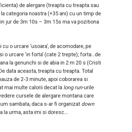
cienta) de alergare (treapta cu treapta sau
la categoria noastra (+35 ani) cu un timp de
mp in jur de 3m 10s – 3m 15s ma va pozitiona
i cu o urcare ‘usoara’, de acomodare, pe
i o urcare ‘in forta’ (cate 2 trepte); forta…de
na la genunchi si de abia in 2 m 20 s (Cristi
 data aceasta, treapta cu treapta. Total
 pauza de 2-3 minute, apoi coborarea si
 mai multe calorii decat la
long run
-urile
n vedere cursele de alergare montana care
dium sambata, daca s-ar fi organizat
down
na la urma, asta imi si doresc…