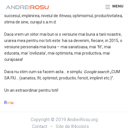
Fericirea natiunii noastre este formata din fericirea mea +
MENU
fericirea ta + fericirea lor. La fel si sanatatea, educatia, valorile,
succesul, implinirea, nivelul de
fitness
, optimismul, productivitatea,
stima de sine, curajul s.a.m.d.
Daca vrem un viitor mai bun si o versiune mai buna a tarii noastre,
urarea mea pentru noi toti este: hai sa devenim, fiecare, in 2015, o
versiune personala mai buna – mai sanatoasa, mai ‘fit’, mai
educata, mai ‘civilizata’, mai optimista, mai productiva, mai
curajoasa!
Daca nu stim cum sa facem asta… e simplu:
Google search
„CUM
SA FIU… (sanatos, fit, optimist, productiv, fericit, implinit etc.)”.
Un an extraordinar pentru toti!
R
os
u
Copyright © 2019 AndreiRosu.org
Contact
Site de
84colors