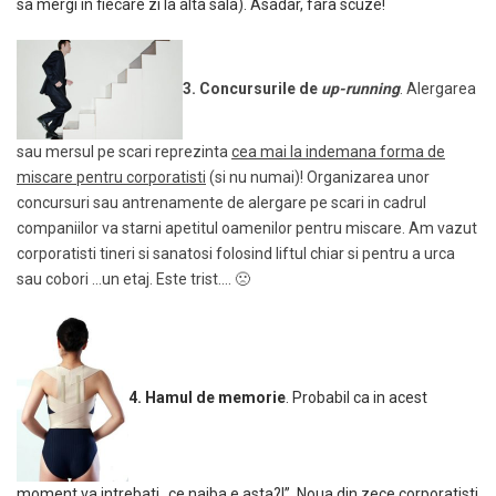
sa mergi in fiecare zi la alta sala). Asadar, fara scuze!
3. Concursurile de
up-running
. Alergarea
sau mersul pe scari reprezinta
cea mai la indemana forma de
miscare pentru corporatisti
(si nu numai)! Organizarea unor
concursuri sau antrenamente de alergare pe scari in cadrul
companiilor va starni apetitul oamenilor pentru miscare. Am vazut
corporatisti tineri si sanatosi folosind liftul chiar si pentru a urca
sau cobori …un etaj. Este trist…. 🙁
4. Hamul de memorie
. Probabil ca in acest
moment va intrebati „ce naiba e asta?!”. Noua din zece corporatisti