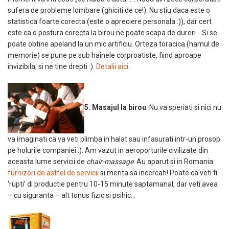
sufera de probleme lombare (ghiciti de ce!). Nu stiu daca este o
statistica foarte corecta (este o apreciere personala :)), dar cert
este ca o postura corecta la birou ne poate scapa de dureri… Si se
poate obtine apeland la un mic artificiu. Orteza toracica (hamul de
memorie) se pune pe sub hainele corproatiste, fiind aproape
invizibila, si ne tine drepti :).
Detalii aici
.
5. Masajul la birou
. Nu va speriati si nici nu
va imaginati ca va veti plimba in halat sau infasurati intr-un prosop
pe holurile companiei :). Am vazut in aeroporturile civilizate din
aceasta lume servicii de
chair-massage
. Au aparut si in Romania
furnizori de astfel de servicii
si merita sa incercati! Poate ca veti fi
‘rupti’ di productie pentru 10-15 minute saptamanal, dar veti avea
– cu siguranta – alt tonus fizic si psihic…