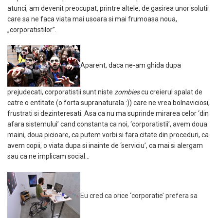
atunci, am devenit preocupat, printre altele, de gasirea unor solutii
care sa ne faca viata mai usoara si mai frumoasa noua,
„corporatistilor”.
Aparent, daca ne-am ghida dupa
prejudecati, corporatistii sunt niste
zombies
cu creierul spalat de
catre o entitate (o forta supranaturala :)) care ne vrea bolnaviciosi,
frustrati si dezinteresati. Asa ca nu ma suprinde mirarea celor ‘din
afara sistemului’ cand constanta ca noi, ‘corporatistii’, avem doua
maini, doua picioare, ca putem vorbi si fara citate din proceduri, ca
avem copii, o viata dupa si inainte de ‘serviciu’, ca mai si alergam
sau ca ne implicam social…
Eu cred ca orice ‘corporatie’ prefera sa