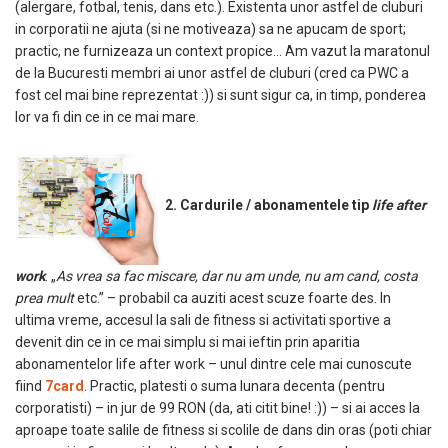
(alergare, fotbal, tenis, dans etc.). Existenta unor astfel de cluburi
in corporatii ne ajuta (si ne motiveaza) sa ne apucam de sport;
practic, ne furnizeaza un context propice… Am vazut la maratonul
de la Bucuresti membri ai unor astfel de cluburi (cred ca PWC a
fost cel mai bine reprezentat :)) si sunt sigur ca, in timp, ponderea
lor va fi din ce in ce mai mare.
2. Cardurile / abonamentele tip
life after
work
. „
As vrea sa fac miscare, dar nu am unde, nu am cand, costa
prea mult
etc.” – probabil ca auziti acest scuze foarte des. In
ultima vreme, accesul la sali de fitness si activitati sportive a
devenit din ce in ce mai simplu si mai ieftin prin aparitia
abonamentelor life after work – unul dintre cele mai cunoscute
fiind
7card
. Practic, platesti o suma lunara decenta (pentru
corporatisti) – in jur de 99 RON (da, ati citit bine! :)) – si ai acces la
aproape toate salile de fitness si scolile de dans din oras (poti chiar