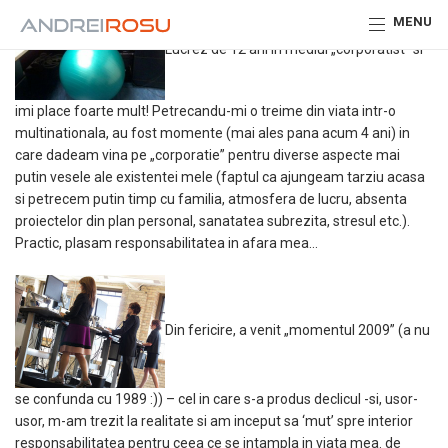
MENU
Lucrez de 12 ani in mediul „corporatist” si
imi place foarte mult! Petrecandu-mi o treime din viata intr-o
multinationala, au fost momente (mai ales pana acum 4 ani) in
care dadeam vina pe „corporatie” pentru diverse aspecte mai
putin vesele ale existentei mele (faptul ca ajungeam tarziu acasa
si petrecem putin timp cu familia, atmosfera de lucru, absenta
proiectelor din plan personal, sanatatea subrezita, stresul etc.).
Practic, plasam responsabilitatea in afara mea…
Din fericire, a venit „momentul 2009” (a nu
se confunda cu 1989 :)) – cel in care s-a produs declicul -si, usor-
usor, m-am trezit la realitate si am inceput sa ‘mut’ spre interior
responsabilitatea pentru ceea ce se intampla in viata mea. de