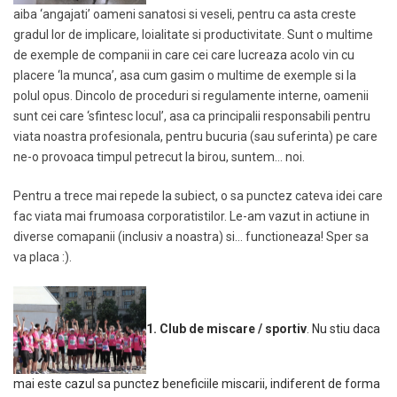
aiba ‘angajati’ oameni sanatosi si veseli, pentru ca asta creste
gradul lor de implicare, loialitate si productivitate. Sunt o multime
de exemple de companii in care cei care lucreaza acolo vin cu
placere ‘la munca’, asa cum gasim o multime de exemple si la
polul opus. Dincolo de proceduri si regulamente interne, oamenii
sunt cei care ‘sfintesc locul’, asa ca principalii responsabili pentru
viata noastra profesionala, pentru bucuria (sau suferinta) pe care
ne-o provoaca timpul petrecut la birou, suntem… noi.
Pentru a trece mai repede la subiect, o sa punctez cateva idei care
fac viata mai frumoasa corporatistilor. Le-am vazut in actiune in
diverse comapanii (inclusiv a noastra) si… functioneaza! Sper sa
va placa :).
1. Club de miscare / sportiv
. Nu stiu daca
mai este cazul sa punctez beneficiile miscarii, indiferent de forma