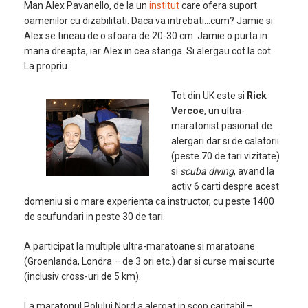
Man Alex Pavanello, de la un
institut
care ofera suport
oamenilor cu dizabilitati. Daca va intrebati…cum? Jamie si
Alex se tineau de o sfoara de 20-30 cm. Jamie o purta in
mana dreapta, iar Alex in cea stanga. Si alergau cot la cot.
La propriu.
Tot din UK este si
Rick
Vercoe
, un ultra-
maratonist pasionat de
alergari dar si de calatorii
(peste 70 de tari vizitate)
si
scuba diving
, avand la
activ 6 carti despre acest
domeniu si o mare experienta ca instructor, cu peste 1400
de scufundari in peste 30 de tari.
A participat la multiple ultra-maratoane si maratoane
(Groenlanda, Londra – de 3 ori etc.) dar si curse mai scurte
(inclusiv cross-uri de 5 km).
La maratonul Polului Nord a alergat in scop caritabil –