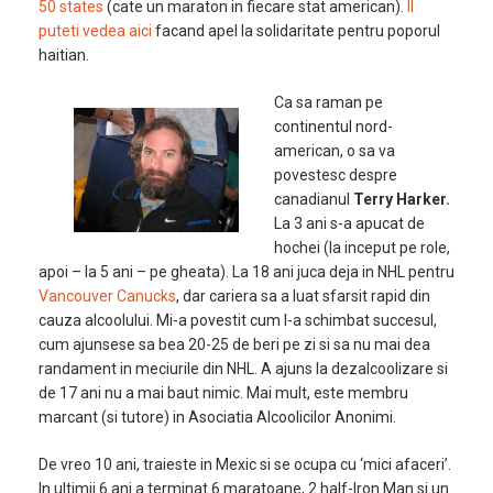
50 states
(cate un maraton in fiecare stat american).
Il
puteti vedea aici
facand apel la solidaritate pentru poporul
haitian.
Ca sa raman pe
continentul nord-
american, o sa va
povestesc despre
canadianul
Terry Harker.
La 3 ani s-a apucat de
hochei (la inceput pe role,
apoi – la 5 ani – pe gheata). La 18 ani juca deja in NHL pentru
Vancouver Canucks
, dar cariera sa a luat sfarsit rapid din
cauza alcoolului. Mi-a povestit cum l-a schimbat succesul,
cum ajunsese sa bea 20-25 de beri pe zi si sa nu mai dea
randament in meciurile din NHL. A ajuns la dezalcoolizare si
de 17 ani nu a mai baut nimic. Mai mult, este membru
marcant (si tutore) in Asociatia Alcoolicilor Anonimi.
De vreo 10 ani, traieste in Mexic si se ocupa cu ‘mici afaceri’.
In ultimii 6 ani a terminat 6 maratoane, 2 half-Iron Man si un