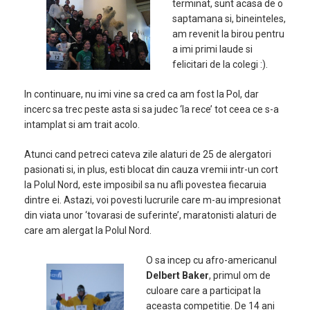
terminat, sunt acasa de o
saptamana si, bineinteles,
am revenit la birou pentru
a imi primi laude si
felicitari de la colegi :).
In continuare, nu imi vine sa cred ca am fost la Pol, dar
incerc sa trec peste asta si sa judec ‘la rece’ tot ceea ce s-a
intamplat si am trait acolo.
Atunci cand petreci cateva zile alaturi de 25 de alergatori
pasionati si, in plus, esti blocat din cauza vremii intr-un cort
la Polul Nord, este imposibil sa nu afli povestea fiecaruia
dintre ei. Astazi, voi povesti lucrurile care m-au impresionat
din viata unor ‘tovarasi de suferinte’, maratonisti alaturi de
care am alergat la Polul Nord.
O sa incep cu afro-americanul
Delbert Baker
, primul om de
culoare care a participat la
aceasta competitie. De 14 ani