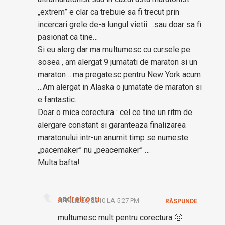
„extrem” e clar ca trebuie sa fi trecut prin
incercari grele de-a lungul vietii …sau doar sa fi
pasionat ca tine…
Si eu alerg dar ma multumesc cu cursele pe
sosea , am alergat 9 jumatati de maraton si un
maraton …ma pregatesc pentru New York acum
…Am alergat in Alaska o jumatate de maraton si
e fantastic.
Doar o mica corectura : cel ce tine un ritm de
alergare constant si garanteaza finalizarea
maratonului intr-un anumit timp se numeste
„pacemaker” nu „peacemaker” …
Multa bafta!
andreirosu
APRILIE 20, 2010 LA 5:27 PM
RĂSPUNDE
multumesc mult pentru corectura 🙂