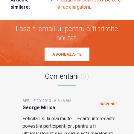
similare:
le fac alergatorii.
Lasa-ti email-ul pentru a-ti trimite
noutati
ABONEAZA-TE
Comentarii
(3)
APRILIE 20, 2010 LA 6:46 AM
RĂSPUNDE
George Mirica
Felicitari si la mai multe … Foarte interesante
povestile participantilor , pentru a fi
ultramaratonist sau in cazul asta maratonist