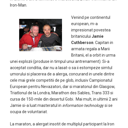
Iron-Man.
Venind pe continentul
european, m-a
impresionat povestea
britanicului
Jamie
Cuthberson
. Capitan in
armata regala a Marii
Britanii, el a orbit in urma
unei explozii (produse in timpul unui antrenament). Si-a
acceptat conditia, dar nu a lasat-o sa ii estompeze simtul
umorului si placerea de a alerga, concurand in unele dintre
cele mai grele competitii de pe glob, inclusiv Campionatul
European pentru Nevazatori, dar si maratonul din Glasgow,
Triatlonul de la Londra, Marathon des Sables, Trans 333 si
cursa de 150-mile din desertul Gobi. Mai mult, in ultimii 2 ani
Jamie si-a luat masteratul in
information technolog
y si se
ocupa de voluntariat.
La maraton, a alergat insotit de multiplul participant la Iron