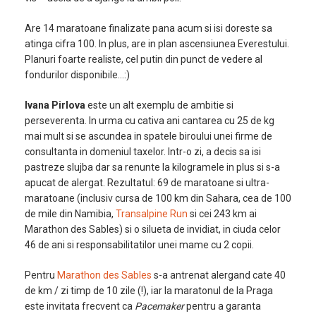
Are 14 maratoane finalizate pana acum si isi doreste sa
atinga cifra 100. In plus, are in plan ascensiunea Everestului.
Planuri foarte realiste, cel putin din punct de vedere al
fondurilor disponibile…:)
Ivana Pirlova
este un alt exemplu de ambitie si
perseverenta. In urma cu cativa ani cantarea cu 25 de kg
mai mult si se ascundea in spatele biroului unei firme de
consultanta in domeniul taxelor. Intr-o zi, a decis sa isi
pastreze slujba dar sa renunte la kilogramele in plus si s-a
apucat de alergat. Rezultatul: 69 de maratoane si ultra-
maratoane (inclusiv cursa de 100 km din Sahara, cea de 100
de mile din Namibia,
Transalpine Run
si cei 243 km ai
Marathon des Sables) si o silueta de invidiat, in ciuda celor
46 de ani si responsabilitatilor unei mame cu 2 copii.
Pentru
Marathon des Sables
s-a antrenat alergand cate 40
de km / zi timp de 10 zile (!), iar la maratonul de la Praga
este invitata frecvent ca
Pacemaker
pentru a garanta