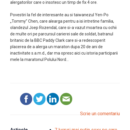
alergatorilor care o insotesc un timp de fix 4 ore.
Povestiri la fel de interesante au si taiwanezul Yen-Po
„Tommy” Chen,
care alearga pentru a isi intretine familia,
olandezul Joep Rozendal
, care si-a vazut moartea cu ochii
de multe ori pe parcursul carierei sale de soldat, batranul
britanic de la BBC Paddy Clark care si-a redescoperit
placerea de a alerga un maraton dupa 20 de ani de
inactivitate s.a.m.d., dar ma opresc aici cu istoria participarii
mele la maratonul Polului Nord…
Scrie un comentariu
Articole
7 lucruri mai putin sexy pe care