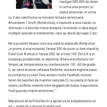
castigat 500.000 de dolari
in urma unui proces cu
statul american. In urma
cu 3 ani, cand lucra ca mecanic la baza americana
Amundsen / Scott (Antarctica), o explozie a unui cazan cu
cherosen i-a afectat mana dreapta, revenindu-si abia dupa
multiple operatii si tratamente, care au durat aproape 2 ani.
Mi-a povestit despre cum era viata la statia din Antarctica:
„in prima zi erai extaziat, faceai 300 de poze cu tine stand la
Polul Sud. A doua zi faceai 200, iar a treia 100. Din a 4-a zi
incepeau problemele, te deprimai. Afara era intuneric tot
timpul, iar temperatura nu crestea peste -50, -60 de grade
C, iar cand aruncai cafeaua fierbinte, aceasta ingheta pana
la contactul cu solul. Desi aveam multe facilitati, inclusiv
teren de baschet de marime naturala (!), nu exista zi fara sa
existe conflicte violente intre angajatii din baza, majoritatea
fosti puscasi marini americani…”.
Maratonul de la Polul Nord l-a ajutat sa isi indeplineasca un
vis – acela de a ajunge la ambii poli.