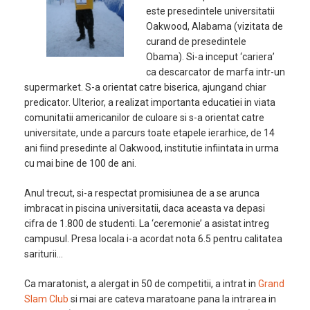
este presedintele universitatii
Oakwood, Alabama (vizitata de
curand de presedintele
Obama). Si-a inceput ‘cariera’
ca descarcator de marfa intr-un
supermarket. S-a orientat catre biserica, ajungand chiar
predicator. Ulterior, a realizat importanta educatiei in viata
comunitatii americanilor de culoare si s-a orientat catre
universitate, unde a parcurs toate etapele ierarhice, de 14
ani fiind presedinte al Oakwood, institutie infiintata in urma
cu mai bine de 100 de ani.
Anul trecut, si-a respectat promisiunea de a se arunca
imbracat in piscina universitatii, daca aceasta va depasi
cifra de 1.800 de studenti. La ‘ceremonie’ a asistat intreg
campusul. Presa locala i-a acordat nota 6.5 pentru calitatea
sariturii…
Ca maratonist, a alergat in 50 de competitii, a intrat in
Grand
Slam Club
si mai are cateva maratoane pana la intrarea in