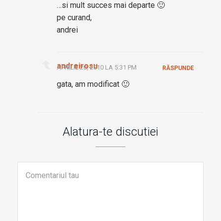
…si mult succes mai departe 🙂
pe curand,
andrei
andreirosu
APRILIE 20, 2010 LA 5:31 PM
RĂSPUNDE
gata, am modificat 🙂
Alatura-te discutiei