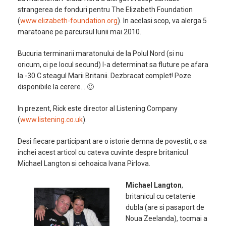
strangerea de fonduri pentru The Elizabeth Foundation
(
www.elizabeth-foundation.org
). In acelasi scop, va alerga 5
maratoane pe parcursul lunii mai 2010.
Bucuria terminarii maratonului de la Polul Nord (si nu
oricum, ci pe locul secund) l-a determinat sa fluture pe afara
la -30 C steagul Marii Britanii. Dezbracat complet! Poze
disponibile la cerere… 🙂
In prezent, Rick este director al Listening Company
(
www.listening.co.uk
).
Desi fiecare participant are o istorie demna de povestit, o sa
inchei acest articol cu cateva cuvinte despre britanicul
Michael Langton si cehoaica Ivana Pirlova.
Michael Langton
,
britanicul cu cetatenie
dubla (are si pasaport de
Noua Zeelanda), tocmai a