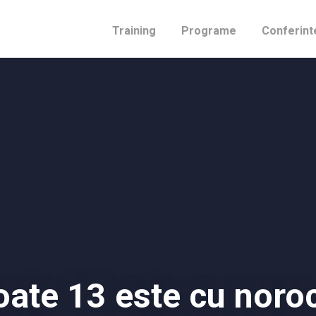
Training
Programe
Conferint
oate 13 este cu noro