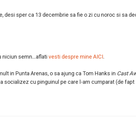
, desi sper ca 13 decembrie sa fie o zi cu noroc si sa de
u niciun semn…aflati
vesti despre mine AICI
.
mult in Punta Arenas, o sa ajung ca Tom Hanks in
Cast A
sa socializez cu pinguinul pe care l-am cumparat (de fapt n