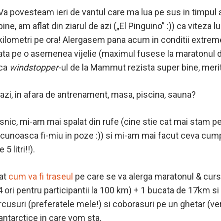
Va povesteam ieri de vantul care ma lua pe sus in timpul 
bine, am aflat din ziarul de azi („El Pinguino” :)) ca viteza l
kilometri pe ora! Alergasem pana acum in conditii extreme
data pe o asemenea vijelie (maximul fusese la maratonul d
 ca
windstopper
-ul de la Mammut rezista super bine, merita 
azi, in afara de antrenament, masa, piscina, sauna?
nic, mi-am mai spalat din rufe (cine stie cat mai stam p
ecunoasca fi-miu in poze :)) si mi-am mai facut ceva cumpa
 litri!!).
at
cum va fi traseul
pe care se va alerga maratonul & cur
4 ori pentru participantii la 100 km) + 1 bucata de 17km s
rcusuri (preferatele mele!) si coborasuri pe un ghetar (ver
antarctice in care vom sta.