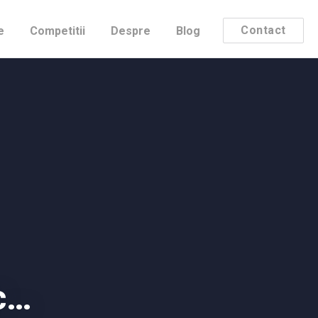
Contact
e
Competitii
Despre
Blog
c…