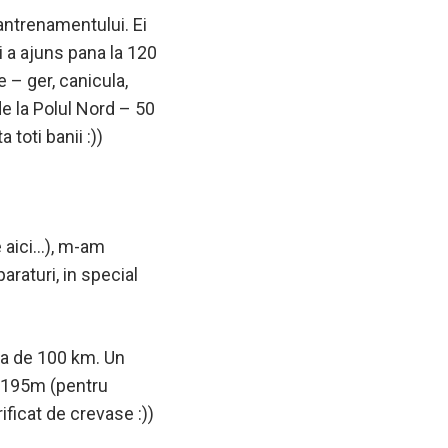
antrenamentului. Ei
ui a ajuns pana la 120
 – ger, canicula,
e la Polul Nord – 50
toti banii :))
e aici…), m-am
raturi, in special
sa de 100 km. Un
i 195m (pentru
ificat de crevase :))