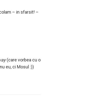
colam – in sfarsit! –
way
(care vorbea cu o
u eu, ci Mosul :))