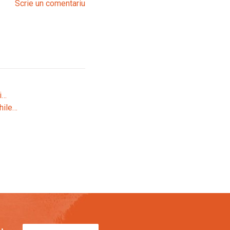
Scrie un comentariu
i…
hile…