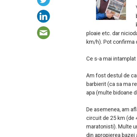
ploaie etc. dar nicio
km/h). Pot confirma
Ce s-a mai intamplat 
Am fost destul de cas
barbierit (ca sa ma r
apa (multe bidoane de 5
De asemenea, am afl
circuit de 25 km (de 
maratonisti). Multe u
din apropierea bazei 