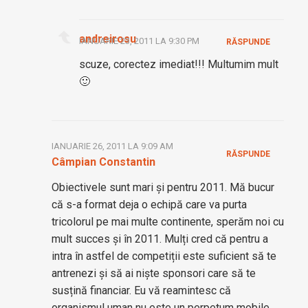
andreirosu
IANUARIE 23, 2011 LA 9:30 PM
RĂSPUNDE
scuze, corectez imediat!!! Multumim mult
🙂
IANUARIE 26, 2011 LA 9:09 AM
RĂSPUNDE
Câmpian Constantin
Obiectivele sunt mari și pentru 2011. Mă bucur
că s-a format deja o echipă care va purta
tricolorul pe mai multe continente, sperăm noi cu
mult succes și în 2011. Mulți cred că pentru a
intra în astfel de competiții este suficient să te
antrenezi și să ai niște sponsori care să te
susțină financiar. Eu vă reamintesc că
organismul uman nu este un perpetum mobile,