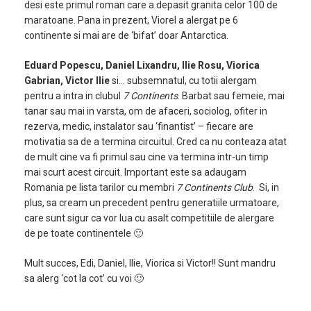
desi este primul roman care a depasit granita celor 100 de
maratoane. Pana in prezent, Viorel a alergat pe 6
continente si mai are de ‘bifat’ doar Antarctica.
Eduard Popescu, Daniel Lixandru, Ilie Rosu, Viorica
Gabrian, Victor Ilie
si… subsemnatul, cu totii alergam
pentru a intra in clubul
7 Continents
. Barbat sau femeie, mai
tanar sau mai in varsta, om de afaceri, sociolog, ofiter in
rezerva, medic, instalator sau ‘finantist’ – fiecare are
motivatia sa de a termina circuitul. Cred ca nu conteaza atat
de mult cine va fi primul sau cine va termina intr-un timp
mai scurt acest circuit. Important este sa adaugam
Romania pe lista tarilor cu membri
7 Continents Club
. Si, in
plus, sa cream un precedent pentru generatiile urmatoare,
care sunt sigur ca vor lua cu asalt competitiile de alergare
de pe toate continentele 🙂
Mult succes, Edi, Daniel, Ilie, Viorica si Victor!! Sunt mandru
sa alerg ‘cot la cot’ cu voi 🙂