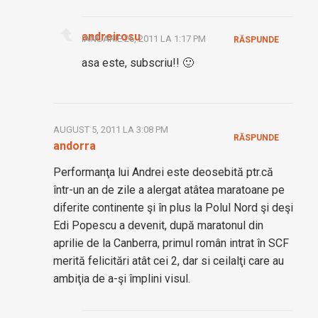
andreirosu
IANUARIE 26, 2011 LA 1:17 PM
RĂSPUNDE
asa este, subscriu!! 🙂
AUGUST 5, 2011 LA 3:08 PM
RĂSPUNDE
andorra
Performanţa lui Andrei este deosebită ptr.că
într-un an de zile a alergat atâtea maratoane pe
diferite continente şi în plus la Polul Nord şi deşi
Edi Popescu a devenit, după maratonul din
aprilie de la Canberra, primul român intrat în SCF
merită felicitări atât cei 2, dar si ceilalţi care au
ambiţia de a-şi împlini visul.