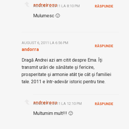
andreirosu
AUGUST 5, 2011 LA 8:10 PM
RĂSPUNDE
Mulumesc 🙂
AUGUST 6, 2011 LA 6:56 PM
RĂSPUNDE
andorra
Dragă Andrei azi am citit despre Ema. Îţi
transmit urări de sănătate şi fericire,
prosperitate şi armonie atât ţie cât şi familiei
tale. 2011 e într-adevăr istoric pentru tine.
andreirosu
AUGUST 8, 2011 LA 12:10 PM
RĂSPUNDE
Multumim mult!!! 🙂