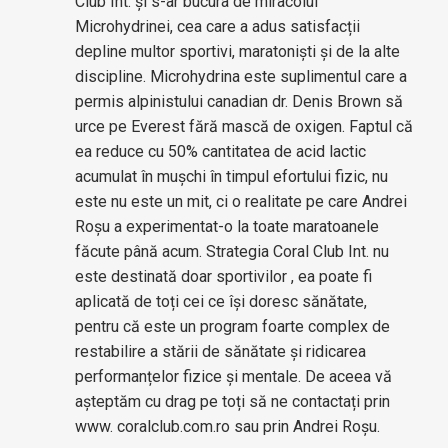
Club Int. și s-ar bucura de miracolul
Microhydrinei, cea care a adus satisfacții
depline multor sportivi, maratoniști și de la alte
discipline. Microhydrina este suplimentul care a
permis alpinistului canadian dr. Denis Brown să
urce pe Everest fără mască de oxigen. Faptul că
ea reduce cu 50% cantitatea de acid lactic
acumulat în mușchi în timpul efortului fizic, nu
este nu este un mit, ci o realitate pe care Andrei
Roșu a experimentat-o la toate maratoanele
făcute până acum. Strategia Coral Club Int. nu
este destinată doar sportivilor , ea poate fi
aplicată de toți cei ce își doresc sănătate,
pentru că este un program foarte complex de
restabilire a stării de sănătate și ridicarea
performanțelor fizice și mentale. De aceea vă
așteptăm cu drag pe toți să ne contactați prin
www. coralclub.com.ro sau prin Andrei Roșu.