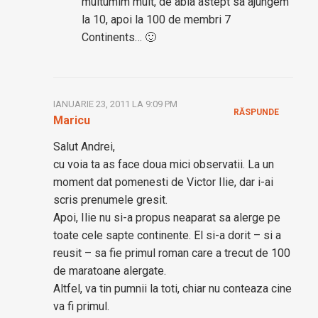
multumim mult, de abia astept sa ajungem
la 10, apoi la 100 de membri 7
Continents… 🙂
IANUARIE 23, 2011 LA 9:09 PM
RĂSPUNDE
Maricu
Salut Andrei,
cu voia ta as face doua mici observatii. La un
moment dat pomenesti de Victor Ilie, dar i-ai
scris prenumele gresit.
Apoi, Ilie nu si-a propus neaparat sa alerge pe
toate cele sapte continente. El si-a dorit – si a
reusit – sa fie primul roman care a trecut de 100
de maratoane alergate.
Altfel, va tin pumnii la toti, chiar nu conteaza cine
va fi primul.