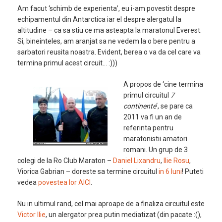
Am facut ‘schimb de experienta’, eu i-am povestit despre
echipamentul din Antarctica iar el despre alergatul la
altitudine – ca sa stiu ce ma asteapta la maratonul Everest.
Si, bineinteles, am aranjat sa ne vedem la o bere pentru a
sarbatori reusita noastra. Evident, berea o va da cel care va
termina primul acest circuit… :)))
A propos de ‘cine termina
primul circuitul
7
continente
‘, se pare ca
2011 va fi un an de
referinta pentru
maratonistii amatori
romani. Un grup de 3
colegi de la Ro Club Maraton –
Daniel Lixandru
,
Ilie Rosu
,
Viorica Gabrian – doreste sa termine circuitul
in 6 luni
! Puteti
vedea
povestea lor AICI
.
Nu in ultimul rand, cel mai aproape de a finaliza circuitul este
Victor Ilie
, un alergator prea putin mediatizat (din pacate :(),