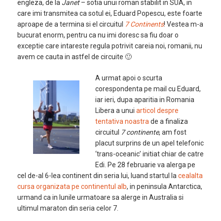
engleza, de la
Janet
– sotia unui roman stabilit in SUA, in
care imi transmitea ca sotul ei, Eduard Popescu, este foarte
aproape de a termina si el circuitul
7 Continents
! Vestea m-a
bucurat enorm, pentru ca nu imi doresc sa fiu doar o
exceptie care intareste regula potrivit careia noi, romanii, nu
avem ce cauta in astfel de circuite 🙂
A urmat apoi o scurta
corespondenta pe mail cu Eduard,
iar ieri, dupa aparitia in Romania
Libera a unui
articol despre
tentativa noastra
de a finaliza
circuitul
7 continente
, am fost
placut surprins de un apel telefonic
‘trans-oceanic’ initiat chiar de catre
Edi. Pe 28 februarie va alerga pe
cel de-al 6-lea continent din seria lui, luand startul la
cealalta
cursa organizata pe continentul alb
, in peninsula Antarctica,
urmand ca in lunile urmatoare sa alerge in Australia si
ultimul maraton din seria celor 7.