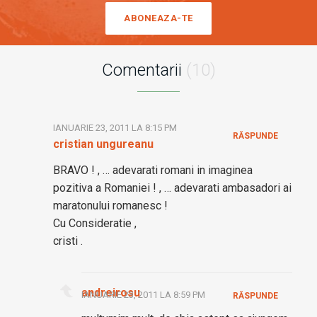
ABONEAZA-TE
Comentarii
(10)
IANUARIE 23, 2011 LA 8:15 PM
RĂSPUNDE
cristian ungureanu
BRAVO ! , … adevarati romani in imaginea
pozitiva a Romaniei ! , … adevarati ambasadori ai
maratonului romanesc !
Cu Consideratie ,
cristi .
andreirosu
IANUARIE 23, 2011 LA 8:59 PM
RĂSPUNDE