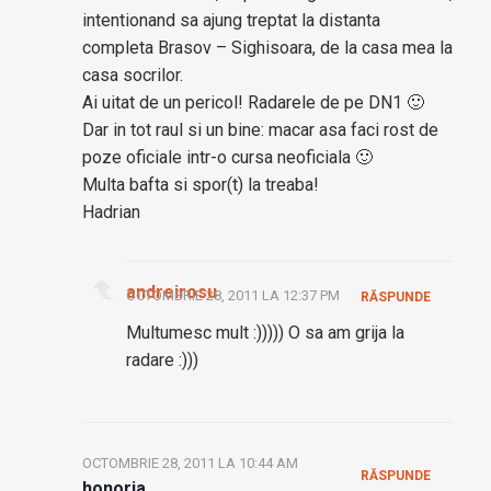
intentionand sa ajung treptat la distanta
completa Brasov – Sighisoara, de la casa mea la
casa socrilor.
Ai uitat de un pericol! Radarele de pe DN1 🙂
Dar in tot raul si un bine: macar asa faci rost de
poze oficiale intr-o cursa neoficiala 🙂
Multa bafta si spor(t) la treaba!
Hadrian
andreirosu
OCTOMBRIE 28, 2011 LA 12:37 PM
RĂSPUNDE
Multumesc mult :))))) O sa am grija la
radare :)))
OCTOMBRIE 28, 2011 LA 10:44 AM
RĂSPUNDE
honoria