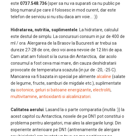
este
0737.548.736
(sper sa nu va suparati ca nu public pe
blog numarul pe care il folosesc in mod curent, dar este
telefon de serviciu si nu stiu daca am voie… :))
Hidratarea, nutritia, suplimentele
. La hidratare, calculul
este destul de simplu. La concursuri consum in jur de 400 de
ml / ora. Alergarea de la Brasov la Bucuresti ar trebui sa
dureze 27-28 de ore, deci voi avea nevoie de 12 litri de apa.
Cam atat am folosit si la cursa din Antarctica, dar acolo
consumul a fost ceva mai mare, din cauza deshidratarii
provocate de temperatura scazuta (in jur de -20, -25 C).
Mancarea va fi bazata in special pe alimente
alcaline
(salate
de legume, fructe, samburi de migdale etc.), suplimentate
cu
isotonice, geluri si batoane energizante
,
electroliti
,
multivitamine
,
antioxidanti si alcalinizatori
.
Calitatea aerului
. Lasand la o parte comparatia (inutila :)) la
acest capitol cu Antarctica, noxele de pe DN1 pot constitui o
problema pentru alergatori, mai ales la alergarile lungi. Din
experiente anterioare pe DN1 (antrenamente de alergare