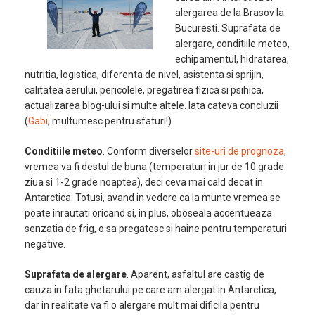
alergarea de la Brasov la
Bucuresti. Suprafata de
alergare, conditiile meteo,
echipamentul, hidratarea,
nutritia, logistica, diferenta de nivel, asistenta si sprijin,
calitatea aerului, pericolele, pregatirea fizica si psihica,
actualizarea blog-ului si multe altele. Iata cateva concluzii
(
Gabi
, multumesc pentru sfaturi!).
Conditiile meteo
. Conform diverselor
site-uri de prognoza
,
vremea va fi destul de buna (temperaturi in jur de 10 grade
ziua si 1-2 grade noaptea), deci ceva mai cald decat in
Antarctica. Totusi, avand in vedere ca la munte vremea se
poate inrautati oricand si, in plus, oboseala accentueaza
senzatia de frig, o sa pregatesc si haine pentru temperaturi
negative.
Suprafata de alergare
. Aparent, asfaltul are castig de
cauza in fata ghetarului pe care am alergat in Antarctica,
dar in realitate va fi o alergare mult mai dificila pentru