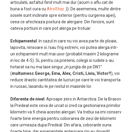
articulatii, asfaltul fiind mult mai dur (acum o aflu cat de
buna a fost cura cu
AtroStop
:)). De asemenea, multe dintre
sosele sunt inclinate spre exterior (pentru curgerea apei),
ceea ce afecteaza postura de alergare. Din fericire, sunt
cateva portiuni in care pot alerga pe trotuar.
Echipamentul
. In cazul in care nu voi avea parte de ploaie,
lapovita, ninsoare si /sau frig extrem, voi putea alerga intr-
un echipament mult mai usor (probabil maxim 2 kilograme
in loc de 4-5). Si, pentru ca prietenii, colegii si rudele s-au
hotarat sa nu ma lase singur „in jungla de pe DN1”
(
multumesc George, Ema, Alex, Cristi, Liviu, Victor!!
), voi
reduce drastic cantitatea de lucruri pe care le voi transporta
in rucsac, lasandu-le pe restul in masinile lor.
Diferenta de nivel
. Aproape zero in Antarctica. De la Brasov
la Predeal este ceva de urcat si cred ca gestionarea primilor
kilometri va fi cheia acestei alergari. Va trebui sa imi conserv
foarte bine energia pentru coborarea de zeci de kilometri
care urmeaza dupa Predeal. Din afara, coborarile suna
foarte bine, dar experientele anterioare mi-au dovedit