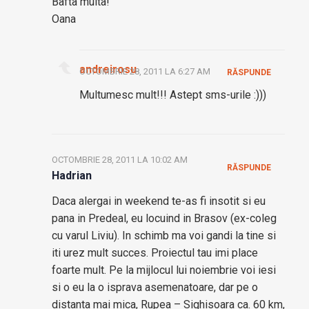
Bafta multa!
Oana
andreirosu
OCTOMBRIE 28, 2011 LA 6:27 AM
RĂSPUNDE
Multumesc mult!!! Astept sms-urile :)))
OCTOMBRIE 28, 2011 LA 10:02 AM
RĂSPUNDE
Hadrian
Daca alergai in weekend te-as fi insotit si eu
pana in Predeal, eu locuind in Brasov (ex-coleg
cu varul Liviu). In schimb ma voi gandi la tine si
iti urez mult succes. Proiectul tau imi place
foarte mult. Pe la mijlocul lui noiembrie voi iesi
si o eu la o isprava asemenatoare, dar pe o
distanta mai mica, Rupea – Sighisoara ca. 60 km,