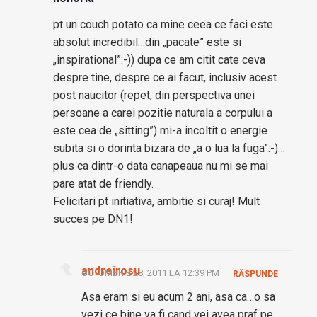
pt un couch potato ca mine ceea ce faci este
absolut incredibil…din „pacate” este si
„inspirational”:-)) dupa ce am citit cate ceva
despre tine, despre ce ai facut, inclusiv acest
post naucitor (repet, din perspectiva unei
persoane a carei pozitie naturala a corpului a
este cea de „sitting”) mi-a incoltit o energie
subita si o dorinta bizara de „a o lua la fuga”:-)…
plus ca dintr-o data canapeaua nu mi se mai
pare atat de friendly.
Felicitari pt initiativa, ambitie si curaj! Mult
succes pe DN1!
andreirosu
OCTOMBRIE 28, 2011 LA 12:39 PM
RĂSPUNDE
Asa eram si eu acum 2 ani, asa ca…o sa
vezi ce bine va fi cand vei avea praf pe