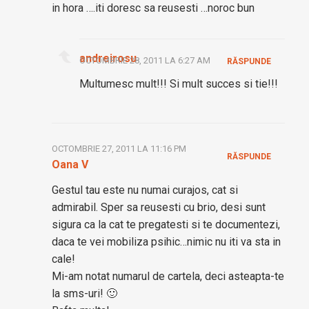
in hora ….iti doresc sa reusesti …noroc bun
andreirosu
OCTOMBRIE 28, 2011 LA 6:27 AM
RĂSPUNDE
Multumesc mult!!! Si mult succes si tie!!!
OCTOMBRIE 27, 2011 LA 11:16 PM
RĂSPUNDE
Oana V
Gestul tau este nu numai curajos, cat si
admirabil. Sper sa reusesti cu brio, desi sunt
sigura ca la cat te pregatesti si te documentezi,
daca te vei mobiliza psihic…nimic nu iti va sta in
cale!
Mi-am notat numarul de cartela, deci asteapta-te
la sms-uri! 🙂