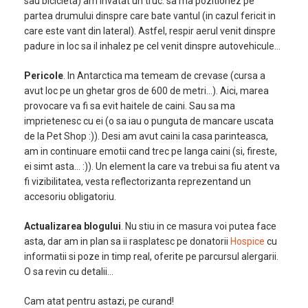
sau bicicleta) am invatat un truc: sa ma pozitionez pe
partea drumului dinspre care bate vantul (in cazul fericit in
care este vant din lateral). Astfel, respir aerul venit dinspre
padure in loc sa il inhalez pe cel venit dinspre autovehicule…
Pericole
. In Antarctica ma temeam de crevase (cursa a
avut loc pe un ghetar gros de 600 de metri…). Aici, marea
provocare va fi sa evit haitele de caini. Sau sa ma
imprietenesc cu ei (o sa iau o punguta de mancare uscata
de la Pet Shop :)). Desi am avut caini la casa parinteasca,
am in continuare emotii cand trec pe langa caini (si, fireste,
ei simt asta… :)). Un element la care va trebui sa fiu atent va
fi vizibilitatea, vesta reflectorizanta reprezentand un
accesoriu obligatoriu.
Actualizarea blogului
. Nu stiu in ce masura voi putea face
asta, dar am in plan sa ii rasplatesc pe donatorii
Hospice
cu
informatii si poze in timp real, oferite pe parcursul alergarii.
O sa revin cu detalii…
Cam atat pentru astazi, pe curand!