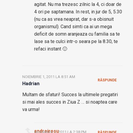
agitat. Nu ma trezesc zilnic la 4, ci doar de
4 ori pe saptamana. In rest, in jur de 5, 5.30
(nu ca as vrea neaprat, dar s-a obisnuit
organismul). Cand simti ca ai un mega
deficit de somn aranjeaza cu familia sa te
lase sa te culci intr-o seara pe la 8.30, te
refaci instant 🙂
NOIEMBRIE 1, 2011 LA 8:51 AM
RĂSPUNDE
Hadrian
Multam de sfaturi! Succes la ultimele pregatiri
si mai ales succes in Ziua Z … si noaptea care
va urma!
andreirosu
NOIEMBRIE 1, 2011 LA 2:38 PM
RĂSPUNDE