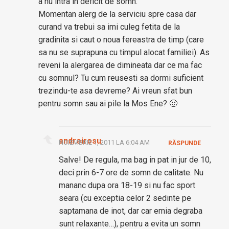
a nu intra in deficit de somn.
Momentan alerg de la serviciu spre casa dar
curand va trebui sa imi culeg fetita de la
gradinita si caut o noua fereastra de timp (care
sa nu se suprapuna cu timpul alocat familiei). As
reveni la alergarea de dimineata dar ce ma fac
cu somnul? Tu cum reusesti sa dormi suficient
trezindu-te asa devreme? Ai vreun sfat bun
pentru somn sau ai pile la Mos Ene? 🙂
andreirosu
NOIEMBRIE 1, 2011 LA 6:04 AM
RĂSPUNDE
Salve! De regula, ma bag in pat in jur de 10,
deci prin 6-7 ore de somn de calitate. Nu
mananc dupa ora 18-19 si nu fac sport
seara (cu exceptia celor 2 sedinte pe
saptamana de inot, dar car emia degraba
sunt relaxante…), pentru a evita un somn