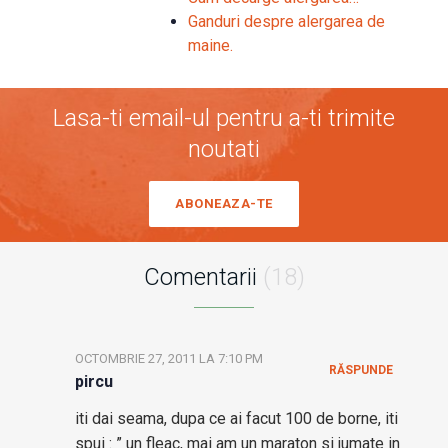
Ganduri despre alergarea de
maine.
Lasa-ti email-ul pentru a-ti trimite
noutati
ABONEAZA-TE
Comentarii
(18)
OCTOMBRIE 27, 2011 LA 7:10 PM
RĂSPUNDE
pircu
iti dai seama, dupa ce ai facut 100 de borne, iti
spui : ” un fleac, mai am un maraton si jumate in