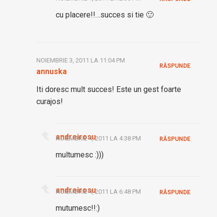
cu placere!!…succes si tie 🙂
NOIEMBRIE 3, 2011 LA 11:04 PM
RĂSPUNDE
annuska
Iti doresc mult succes! Este un gest foarte
curajos!
andreirosu
NOIEMBRIE 4, 2011 LA 4:38 PM
RĂSPUNDE
multumesc :)))
andreirosu
NOIEMBRIE 4, 2011 LA 6:48 PM
RĂSPUNDE
mutumesc!!:)