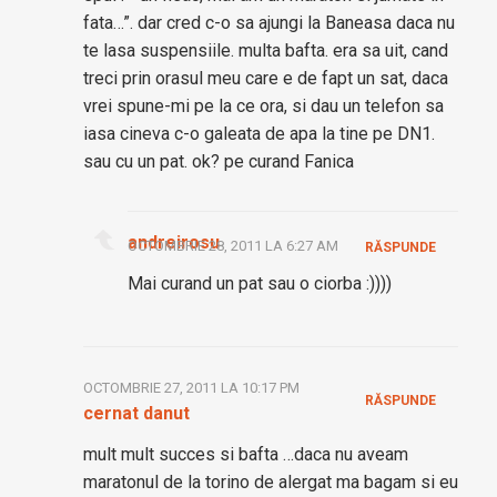
fata…”. dar cred c-o sa ajungi la Baneasa daca nu
te lasa suspensiile. multa bafta. era sa uit, cand
treci prin orasul meu care e de fapt un sat, daca
vrei spune-mi pe la ce ora, si dau un telefon sa
iasa cineva c-o galeata de apa la tine pe DN1.
sau cu un pat. ok? pe curand Fanica
andreirosu
OCTOMBRIE 28, 2011 LA 6:27 AM
RĂSPUNDE
Mai curand un pat sau o ciorba :))))
OCTOMBRIE 27, 2011 LA 10:17 PM
RĂSPUNDE
cernat danut
mult mult succes si bafta …daca nu aveam
maratonul de la torino de alergat ma bagam si eu