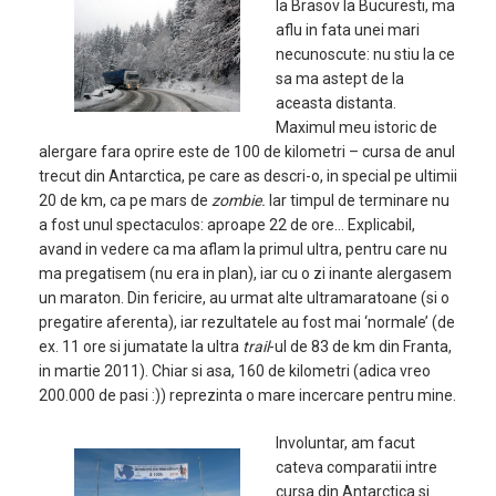
la Brasov la Bucuresti, ma
aflu in fata unei mari
necunoscute: nu stiu la ce
sa ma astept de la
aceasta distanta.
Maximul meu istoric de
alergare fara oprire este de 100 de kilometri – cursa de anul
trecut din Antarctica, pe care as descri-o, in special pe ultimii
20 de km, ca pe mars de
zombie.
Iar timpul de terminare nu
a fost unul spectaculos: aproape 22 de ore… Explicabil,
avand in vedere ca ma aflam la primul ultra, pentru care nu
ma pregatisem (nu era in plan), iar cu o zi inante alergasem
un maraton. Din fericire, au urmat alte ultramaratoane (si o
pregatire aferenta), iar rezultatele au fost mai ‘normale’ (de
ex. 11 ore si jumatate la ultra
trail
-ul de 83 de km din Franta,
in martie 2011). Chiar si asa, 160 de kilometri (adica vreo
200.000 de pasi :)) reprezinta o mare incercare pentru mine.
Involuntar, am facut
cateva comparatii intre
cursa din Antarctica si