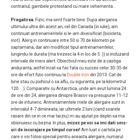
contrariul, gambele protestand cu mare vehementa…
Pregatirea
. Fizic, ma simt foarte bine. Dupa alergarea
ultimului ultra din acest an, cel din Canada (in iulie), am
continuat antrenamentele si le-am diversificat (bicicleta,
inot). Alerg in continuare intre 50 si 70 de kilometri pe
saptamana, dar am modificat tipul antrenamentelor,
lungindu-le durata (ma trezesc la 4 in loc de 5 :)) si incluzand
intervale de mers alert. Obiectivul meu este de a castiga
anduranta, astfel incat sa fac fata cu succes celor 30-35 de
ore de efort fizic continuu la
Double Iron
din 2013. Cat de
bine stau cu psihicul o sa aflu, cu siguranta, pe la kilometrul
120… :). Comparativ cu Antarctica, unde am avut lumina 24
de ore din 24, alergarea dinspre Brasov va presupune 11-12
ore de intuneric. Antrenamentele mele de alergare sunt in
intervalul 4-7 dimineata, iar ultimele 2 luni (cand soarele
rasare din ce in ce mai tarziu) m-au ajutat pe deplin sa ma
obisnuiesc cu bezna. In plus,
mizez pe voi sa imi dati sms-
uri de incurajare pe timpul cursei!
Am luat o cartela pe
care o voi folosi special pentru aceasta alergare, numarul