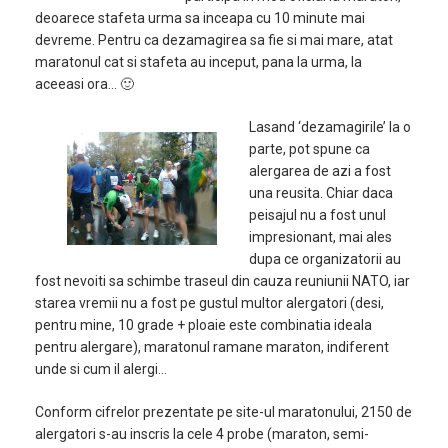
deoarece stafeta urma sa inceapa cu 10 minute mai
devreme. Pentru ca dezamagirea sa fie si mai mare, atat
maratonul cat si stafeta au inceput, pana la urma, la
aceeasi ora… 🙂
Lasand ‘dezamagirile’ la o
parte, pot spune ca
alergarea de azi a fost
una reusita. Chiar daca
peisajul nu a fost unul
impresionant, mai ales
dupa ce organizatorii au
fost nevoiti sa schimbe traseul din cauza reuniunii NATO, iar
starea vremii nu a fost pe gustul multor alergatori (desi,
pentru mine, 10 grade + ploaie este combinatia ideala
pentru alergare), maratonul ramane maraton, indiferent
unde si cum il alergi…
Conform cifrelor prezentate pe site-ul maratonului, 2150 de
alergatori s-au inscris la cele 4 probe (maraton, semi-