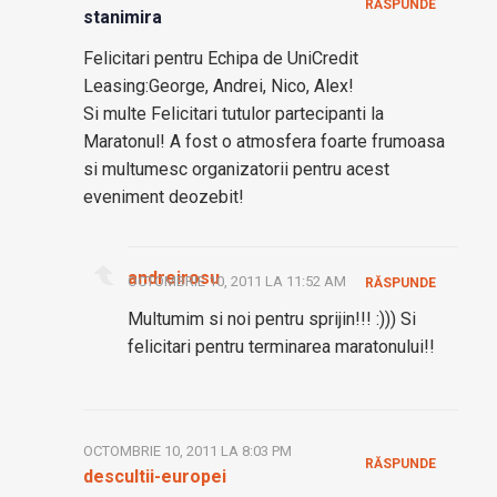
RĂSPUNDE
stanimira
Felicitari pentru Echipa de UniCredit
Leasing:George, Andrei, Nico, Alex!
Si multe Felicitari tutulor partecipanti la
Maratonul! A fost o atmosfera foarte frumoasa
si multumesc organizatorii pentru acest
eveniment deozebit!
andreirosu
OCTOMBRIE 10, 2011 LA 11:52 AM
RĂSPUNDE
Multumim si noi pentru sprijin!!! :))) Si
felicitari pentru terminarea maratonului!!
OCTOMBRIE 10, 2011 LA 8:03 PM
RĂSPUNDE
descultii-europei