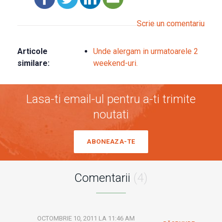
Scrie un comentariu
Articole
Unde alergam in urmatoarele 2
similare:
weekend-uri.
Lasa-ti email-ul pentru a-ti trimite
noutati
ABONEAZA-TE
Comentarii
(4)
OCTOMBRIE 10, 2011 LA 11:46 AM