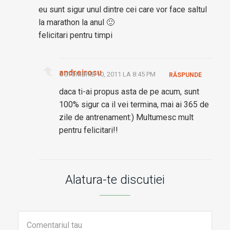
eu sunt sigur unul dintre cei care vor face saltul
la marathon la anul 🙂
felicitari pentru timpi
andreirosu
OCTOMBRIE 10, 2011 LA 8:45 PM
RĂSPUNDE
daca ti-ai propus asta de pe acum, sunt
100% sigur ca il vei termina, mai ai 365 de
zile de antrenament:) Multumesc mult
pentru felicitari!!
Alatura-te discutiei