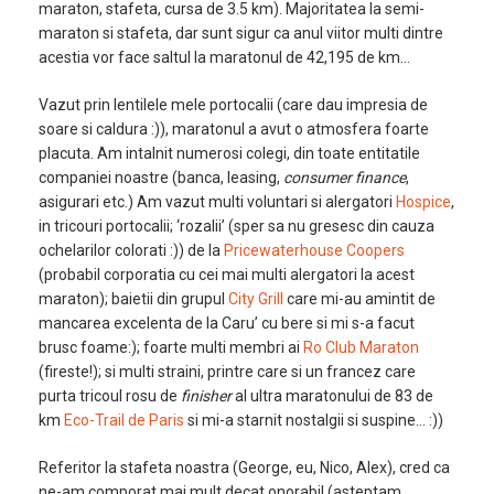
maraton, stafeta, cursa de 3.5 km). Majoritatea la semi-
maraton si stafeta, dar sunt sigur ca anul viitor multi dintre
acestia vor face saltul la maratonul de 42,195 de km…
Vazut prin lentilele mele portocalii (care dau impresia de
soare si caldura :)), maratonul a avut o atmosfera foarte
placuta. Am intalnit numerosi colegi, din toate entitatile
companiei noastre (banca, leasing,
consumer finance
,
asigurari etc.) Am vazut multi voluntari si alergatori
Hospice
,
in tricouri portocalii; ‘rozalii’ (sper sa nu gresesc din cauza
ochelarilor colorati :)) de la
Pricewaterhouse Coopers
(probabil corporatia cu cei mai multi alergatori la acest
maraton); baietii din grupul
City Grill
care mi-au amintit de
mancarea excelenta de la Caru’ cu bere si mi s-a facut
brusc foame:); foarte multi membri ai
Ro Club Maraton
(fireste!); si multi straini, printre care si un francez care
purta tricoul rosu de
finisher
al ultra maratonului de 83 de
km
Eco-Trail de Paris
si mi-a starnit nostalgii si suspine… :))
Referitor la stafeta noastra (George, eu, Nico, Alex), cred ca
ne-am comporat mai mult decat onorabil (asteptam