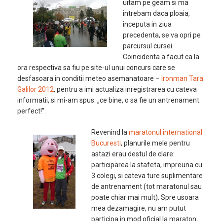
uitam pe geam si ma
intrebam daca ploaia,
inceputa in ziua
precedenta, se va opri pe
parcursul cursei.
Coincidenta a facut ca la
ora respectiva sa fiu pe site-ul unui concurs care se
desfasoara in conditii meteo asemanatoare –
Ironman Tara
Galilor 2012
, pentru a imi actualiza inregistrarea cu cateva
informatii, si mi-am spus: „ce bine, o sa fie un antrenament
perfect!”.
Revenind la
maratonul international
Bucuresti
, planurile mele pentru
astazi erau destul de clare:
participarea la stafeta, impreuna cu
3 colegi, si cateva ture suplimentare
de antrenament (tot maratonul sau
poate chiar mai mult). Spre usoara
mea dezamagire, nu am putut
participa in mod oficial la maraton,