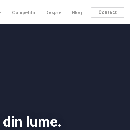
Contact
e
Competitii
Despre
Blog
din lume.