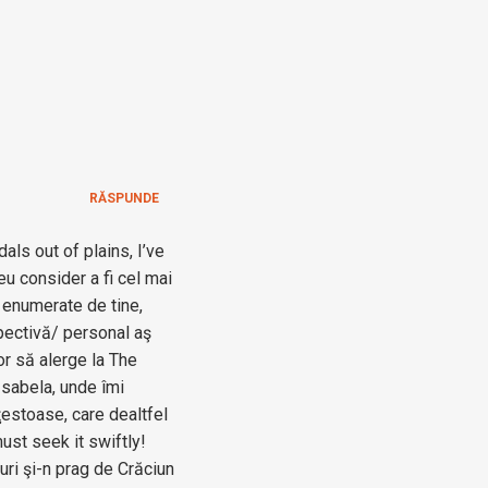
RĂSPUNDE
ls out of plains, I’ve
 consider a fi cel mai
e enumerate de tine,
spectivă/ personal aş
or să alerge la The
Isabela, unde îmi
estoase, care dealtfel
ust seek it swiftly!
uri şi-n prag de Crăciun