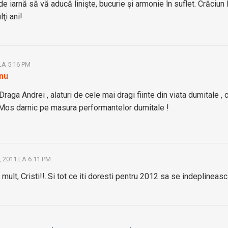
de iarnă să vă aducă linişte, bucurie şi armonie în suflet. Crăciun 
ţi ani!
LA 5:16 PM
anu
Draga Andrei , alaturi de cele mai dragi fiinte din viata dumitale , co
 Mos darnic pe masura performantelor dumitale !
 2011 LA 6:11 PM
mult, Cristi!!..Si tot ce iti doresti pentru 2012 sa se indeplineasc