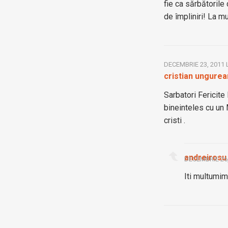
fie ca sărbătorile 
de împliniri! La mul
DECEMBRIE 23, 2011 
cristian ungure
Sarbatori Fericite 
bineinteles cu un
cristi .
andreirosu
DECEMBRIE 26,
Iti multumim 