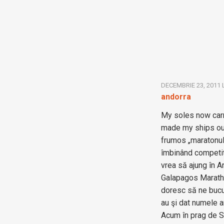
DECEMBRIE 23, 2011 
andorra
My soles now carr
made my ships out
frumos „maratonul” 
îmbinând competiţi
vrea să ajung în A
Galapagos Marathon
doresc să ne bucu
au şi dat numele a
Acum în prag de Să