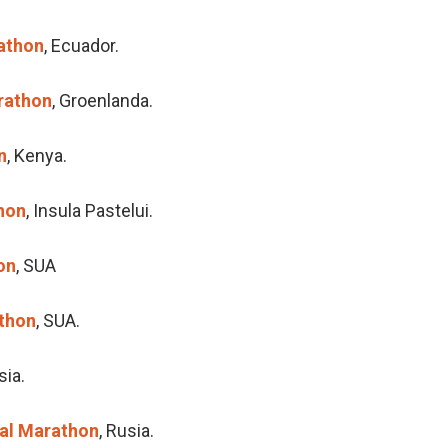
athon
, Ecuador.
rathon
, Groenlanda.
n
, Kenya.
hon
, Insula Pastelui.
on
, SUA
thon
, SUA.
sia.
nal Marathon
, Rusia.