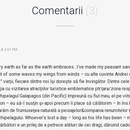
Comentarii
(3)
LA 3:01 PM
y earth as far as the earth embraces…I’ve made my peasant sanda
 of some waves my wings from winds – cu alte cuvinte Andrei eu
vieţii, fiecare dintre noi îşi doreşte să fie învingător. Dintre cel
a cu vizitarea atracţiilor turistice emblematice ptr.ţara/zona re
rhipelagul Galapagos (din Pacific) împreună cu fiul meu, el pe viit
 – eu să-l susţin şi-apoi precum îi place să călătorim – în Ins.
răm de frumuseţea naturală a peisajelor&compania renumitelor ţ
rhipelagului. Whoever’s lost a day – long as his life has been – m
rbători e un prilej de a petrece alături de cei dragi, dăruind cado