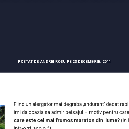
POSTAT DE ANDREI ROSU PE 23 DECEMBRIE, 2011
Fiind un alergator mai degraba ‚andurant’ decat rapi
imi da ocazia sa admir peisajul – motiv pentru car
care este cel mai frumos maraton din lume?
(in 
intr-o zi, acolo :)).