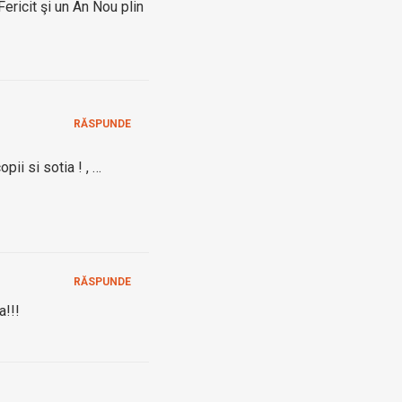
Fericit şi un An Nou plin
RĂSPUNDE
pii si sotia ! , …
RĂSPUNDE
a!!!