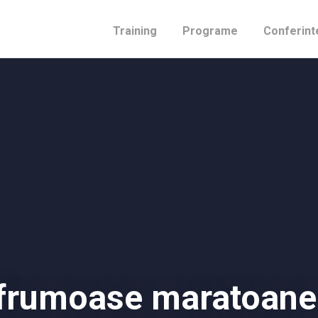
Training
Programe
Conferint
 frumoase maratoane 