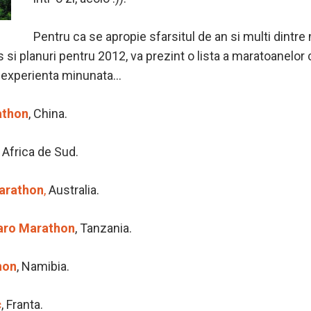
Pentru ca se apropie sfarsitul de an si multi dintre
urs si planuri pentru 2012, va prezint o lista a maratoanelor
o experienta minunata…
athon
, China.
, Africa de Sud.
Marathon
,
Australia.
aro Marathon
, Tanzania.
hon
, Namibia.
c
, Franta.