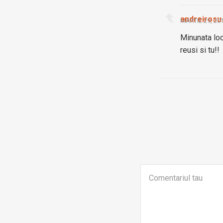
andreirosu
MARTIE 29, 20
Minunata loc
reusi si tu!!