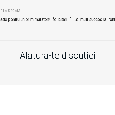
12 LA 5:30 AM
atie pentru un prim maraton!! felicitari 🙂 …si mult succes la Iron
Alatura-te discutiei