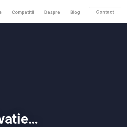
Contact
e
Competitii
Despre
Blog
vatie…