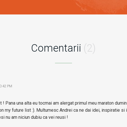
Comentarii
(2)
0:42 PM
t ! Pana una alta eu tocmai am alergat primul meu maraton dumini
n my future list :). Multumesc Andrei ca ne dai idei, inspiratie si i
si nu am niciun dubiu ca vei reusi !