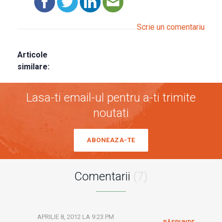
Scrie un comentariu
Articole
similare:
Lasa-ti email-ul pentru a-ti trimite
noutati
ABONEAZA-TE
Comentarii
(7)
APRILIE 8, 2012 LA 9:23 PM