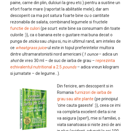
paine, carne din plin, dulciuri la greu etc.) pentru a sustine un
efort foarte mare (raportat la abilitatile mele); dar am
descoperit ca ma pot satura foarte bine cu o cantitate
rezonabila de salata, combinand legumele si fructele
functie de culori
(pe scurt: este bine sa consumam din toate
culorile :)), ca o banana este o gustare mai buna decat o
punga de
sticks
sau
chips
si, nu in ultimul rand, am inteles de
ce
wheatgrass juice
-ul este in topul preferintelor multora
dintre ultramaratonistii nord americani (
1 ounce
– adica un
shot
de vreo 30 ml – de suc de iarba de grau –
reprezinta
echivalentul nutritional a 2.5
pounds
– adica vreun kilogram
si jumatate – de legume…).
Din fericire, am descoperit si in
Romania
furnizori de iarba de
grau sau alte plante
(pe principiul
‘cine cauta gaseste’ :)), ceea ce imi
va completa excelent dieta si ne
va asigura (sper!), mie si familiei, o
viata sanatoasa si niste zeci de ani