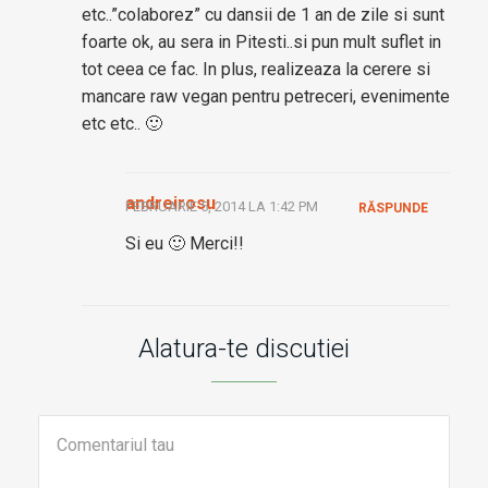
etc..”colaborez” cu dansii de 1 an de zile si sunt
foarte ok, au sera in Pitesti..si pun mult suflet in
tot ceea ce fac. In plus, realizeaza la cerere si
mancare raw vegan pentru petreceri, evenimente
etc etc.. 🙂
andreirosu
FEBRUARIE 5, 2014 LA 1:42 PM
RĂSPUNDE
Si eu 🙂 Merci!!
Alatura-te discutiei