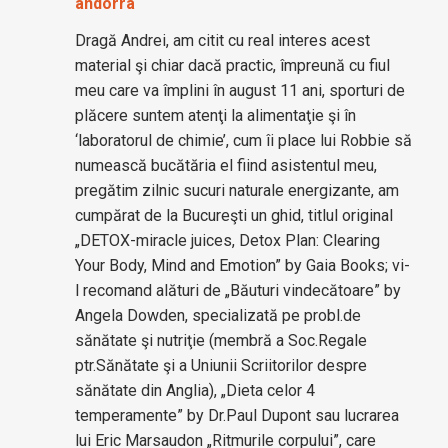
andorra
Dragă Andrei, am citit cu real interes acest
material şi chiar dacă practic, împreună cu fiul
meu care va împlini în august 11 ani, sporturi de
plăcere suntem atenţi la alimentaţie şi în
‘laboratorul de chimie’, cum îi place lui Robbie să
numească bucătăria el fiind asistentul meu,
pregătim zilnic sucuri naturale energizante, am
cumpărat de la Bucureşti un ghid, titlul original
„DETOX-miracle juices, Detox Plan: Clearing
Your Body, Mind and Emotion” by Gaia Books; vi-
l recomand alături de „Băuturi vindecătoare” by
Angela Dowden, specializată pe probl.de
sănătate şi nutriţie (membră a Soc.Regale
ptr.Sănătate şi a Uniunii Scriitorilor despre
sănătate din Anglia), „Dieta celor 4
temperamente” by Dr.Paul Dupont sau lucrarea
lui Eric Marsaudon „Ritmurile corpului”, care