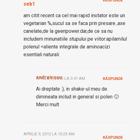
RĂSPUNDE
seb1
am citit recent ca cel mai rapid inotator este un
vegetarian %,sucul sa se faca prin presare ,axe
canelate,de la geenpower.dar,de ce sa nu
includem minunatiile stupului pe viitor:apilarnilul
polenul =aliente integrale de aminoacizi
esentiali naturali
andreirosu
APRILIE 9, 2012 LA 5:41 AM
RĂSPUNDE
Ai dreptate :); in shake-ul meu de
dimineata includ in general si polen 🙂
Merci mult
APRILIE 9, 2012 LA 10:23 AM
RĂSPUNDE