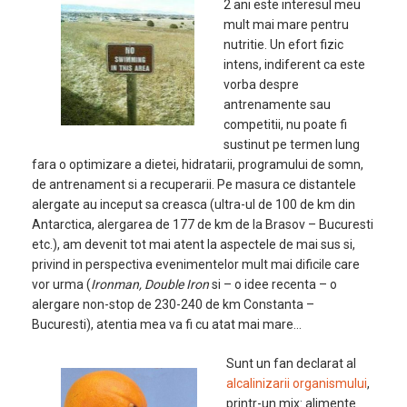
2 ani este interesul meu
mult mai mare pentru
nutritie. Un efort fizic
intens, indiferent ca este
vorba despre
antrenamente sau
competitii, nu poate fi
sustinut pe termen lung
fara o optimizare a dietei, hidratarii, programului de somn,
de antrenament si a recuperarii. Pe masura ce distantele
alergate au inceput sa creasca (ultra-ul de 100 de km din
Antarctica, alergarea de 177 de km de la Brasov – Bucuresti
etc.), am devenit tot mai atent la aspectele de mai sus si,
privind in perspectiva evenimentelor mult mai dificile care
vor urma (
Ironman, Double Iron
si – o idee recenta – o
alergare non-stop de 230-240 de km Constanta –
Bucuresti), atentia mea va fi cu atat mai mare…
Sunt un fan declarat al
alcalinizarii organismului
,
printr-un mix: alimente