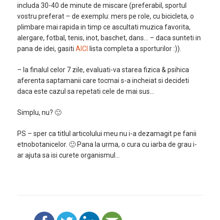
includa 30-40 de minute de miscare (preferabil, sportul
vostru preferat – de exemplu: mers pe role, cu bicicleta, o
plimbare mai rapida in timp ce ascultati muzica favorita,
alergare, fotbal, tenis, inot, baschet, dans… – daca sunteti in
pana de idei, gasiti
AICI
lista completa a sporturilor :)).
– la finalul celor 7 zile, evaluati-va starea fizica & psihica
aferenta saptamanii care tocmai s-a incheiat si decideti
daca este cazul sa repetati cele de mai sus…
Simplu, nu? 🙂
PS – sper ca titlul articolului meu nu i-a dezamagit pe fanii
etnobotanicelor. 🙂 Pana la urma, o cura cu iarba de grau i-
ar ajuta sa isi curete organismul…