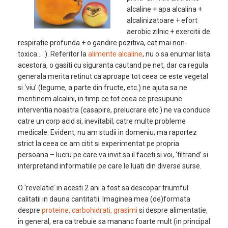
alcaline + apa alcalina +
alcalinizatoare + efort
aerobic zilnic + exercitii de
respiratie profunda + o gandire pozitiva, cat mai non-
toxica… :). Referitor la
alimente alcaline
, nu o sa enumar lista
acestora, o gasiti cu siguranta cautand pe net, dar ca regula
generala merita retinut ca aproape tot ceea ce este vegetal
si ‘viu’ (legume, a parte din fructe, etc.) ne ajuta sa ne
mentinem alcalini, in timp ce tot ceea ce presupune
interventia noastra (casapire, prelucrare etc.) ne va conduce
catre un corp acid si, inevitabil, catre multe probleme
medicale. Evident, nu am studii in domeniu; ma raportez
strict la ceea ce am citit si experimentat pe propria
persoana – lucru pe care va invit sa il faceti si voi, ‘filtrand’ si
interpretand informatiile pe care le luati din diverse surse.
O ‘revelatie’ in acesti 2 ani a fost sa descopar triumful
calitatii in dauna cantitatii. Imaginea mea (de)formata
despre
proteine, carbohidrati, grasimi
si despre alimentatie,
in general, era ca trebuie sa mananc foarte mult (in principal