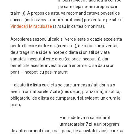
in plus (evident, adunati la cei 100
pe care deja ne-am propus sa ii
traim :)). A propos de asta, va recomand cateva povesti de
succes (inclusiv cea a unui maratonist) prezentate pe site-ul
Vindecari Miraculoase
(si/sau in cartea omonima).
Apropierea sezonului cald si ‘verde’ este o ocazie excelenta
pentru fiecare dintre noi (cred eu…), de a face un inventar,
de a trage linie si de a incepe o dieta si un stil de viata
sanatos. Inceputul este greu (ca orice inceput :)), dar
beneficiile acestei investitii vor fi enorme. O sa dau si un
pont – incepeti cu pasi marunti:
– alcatuiti o lista cu dieta pe care urmeaza / ati dori sa o
aveti in urmatoarele
7 zile
(mic dejun, pranz cina), insotita,
obligatoriu, de o lista de cumparaturi si, evident, un drum la
piata;
– includeti-va in calendarul
urmatoarelor
7 zile
un program
de antrenament (sau, mai graba, de activitati fizice)
, care sa