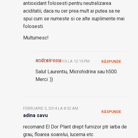
antioxidant folosesti pentru neutralizarea
aciditatii, daca nu cer prea mult ai putea sa ne
spui cum se numeste si ce alte suplimente mai
folosesti.
Multumesc!
andreirosu
AUGUST 17, 2013 LA 12:19 PM
RĂSPUNDE
Salut Laurentiu, Microhidrina sau h500.
Merci :))
FEBRUARIE 5, 2014 LA 8:52 AM
RĂSPUNDE
adina savu
recomand El Dor Plant drept furnizor ptr iarba de
grau, floarea soarelui, lucerna etc