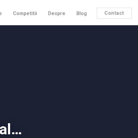
Contact
e
Competitii
Despre
Blog
eal…