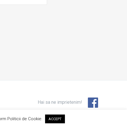
Hai sa ne imprietenim!
orm Politicii de Cookie.
ACCEPT