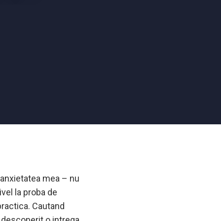
 anxietatea mea – nu
nivel la proba de
 practica. Cautand
 descoperit o intrega