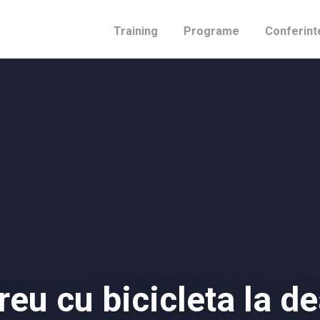
Training
Programe
Conferint
reu cu bicicleta la d