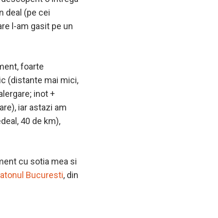
n deal (pe cei
care l-am gasit pe un
ment, foarte
ic (distante mai mici,
alergare; inot +
gare), iar astazi am
deal, 40 de km),
ament cu sotia mea si
atonul Bucuresti
, din