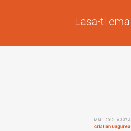
Lasa-ti email
MAI 1, 2012 LA 3:37 
cristian ungure