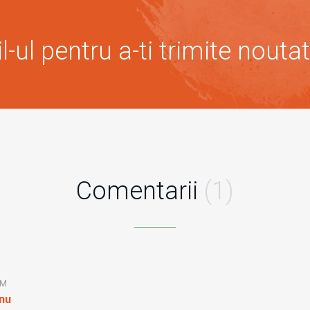
-ul pentru a-ti trimite noutat
Comentarii
(1)
AM
anu