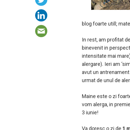
blog foarte utill; mate
In rest, am profitat 
binevenit in perspect
intensitate mai mare),
alergare). Ieri am ‘sim
avut un antrenament 
urmat de unul de aler
Maine este o zi foart
vom alerga, in premi
3 iunie!
Va doresc o zi de
1 