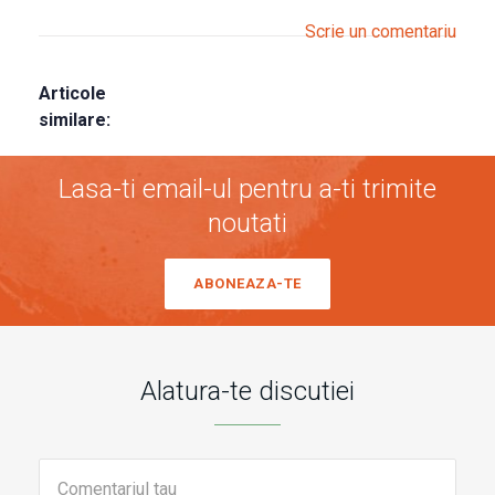
Scrie un comentariu
Articole
similare:
Lasa-ti email-ul pentru a-ti trimite
noutati
ABONEAZA-TE
Alatura-te discutiei