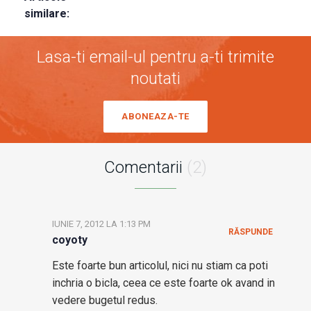
similare:
Lasa-ti email-ul pentru a-ti trimite
noutati
ABONEAZA-TE
Comentarii
(2)
IUNIE 7, 2012 LA 1:13 PM
RĂSPUNDE
coyoty
Este foarte bun articolul, nici nu stiam ca poti
inchria o bicla, ceea ce este foarte ok avand in
vedere bugetul redus.