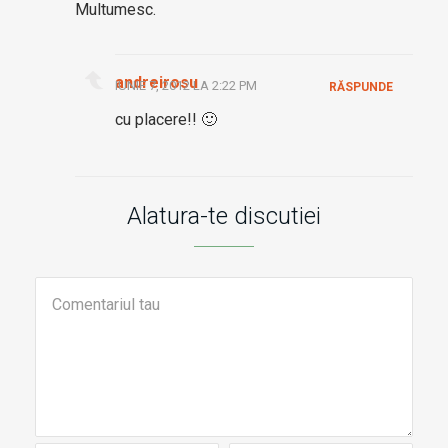
Multumesc.
andreirosu
IUNIE 7, 2012 LA 2:22 PM
RĂSPUNDE
cu placere!! 🙂
Alatura-te discutiei