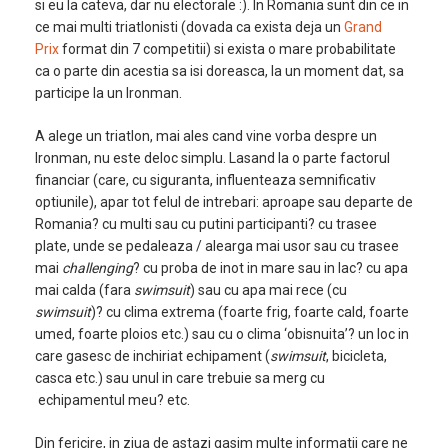
si eu la cateva, dar nu electorale :). In Romania sunt din ce in
ce mai multi triatlonisti (dovada ca exista deja un
Grand
Prix
format din 7 competitii) si exista o mare probabilitate
ca o parte din acestia sa isi doreasca, la un moment dat, sa
participe la un Ironman.
A alege un triatlon, mai ales cand vine vorba despre un
Ironman, nu este deloc simplu. Lasand la o parte factorul
financiar (care, cu siguranta, influenteaza semnificativ
optiunile), apar tot felul de intrebari: aproape sau departe de
Romania? cu multi sau cu putini participanti? cu trasee
plate, unde se pedaleaza / alearga mai usor sau cu trasee
mai
challenging
? cu proba de inot in mare sau in lac? cu apa
mai calda (fara
swimsuit
) sau cu apa mai rece (cu
swimsuit
)? cu clima extrema (foarte frig, foarte cald, foarte
umed, foarte ploios etc.) sau cu o clima ‘obisnuita’? un loc in
care gasesc de inchiriat echipament (
swimsuit
, bicicleta,
casca etc.) sau unul in care trebuie sa merg cu
echipamentul meu? etc.
Din fericire, in ziua de astazi gasim multe informatii care ne