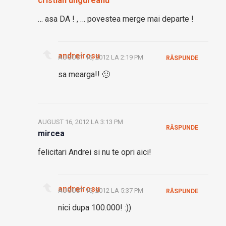
cristian ungureanu
… asa DA ! , … povestea merge mai departe !
andreirosu
AUGUST 16, 2012 LA 2:19 PM
RĂSPUNDE
sa mearga!! 🙂
AUGUST 16, 2012 LA 3:13 PM
RĂSPUNDE
mircea
felicitari Andrei si nu te opri aici!
andreirosu
AUGUST 16, 2012 LA 5:37 PM
RĂSPUNDE
nici dupa 100.000! :))