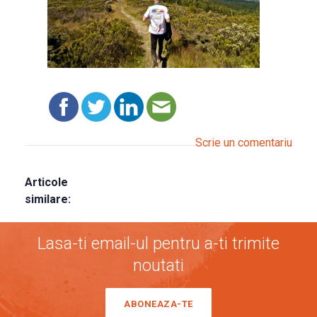
Scrie un comentariu
Articole
similare:
Lasa-ti email-ul pentru a-ti trimite
noutati
ABONEAZA-TE