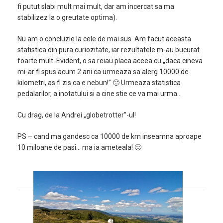
fi putut slabi mult mai mult, dar am incercat sa ma
stabilizez la o greutate optima).
Nu am o concluzie la cele de mai sus. Am facut aceasta
statistica din pura curiozitate, iar rezultatele m-au bucurat
foarte mult. Evident, o sa reiau placa aceea cu „daca cineva
mi-ar fi spus acum 2 ani ca urmeaza sa alerg 10000 de
kilometri, as fi zis ca e nebun!” 🙂 Urmeaza statistica
pedalarilor, a inotatului si a cine stie ce va mai urma…
Cu drag, de la Andrei „globetrotter”-ul!
PS – cand ma gandesc ca 10000 de km inseamna aproape
10 miloane de pasi… ma ia ameteala! 🙂