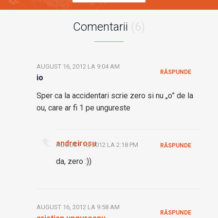
Comentarii
(6)
AUGUST 16, 2012 LA 9:04 AM
RĂSPUNDE
io
Sper ca la accidentari scrie zero si nu „o” de la
ou, care ar fi 1 pe ungureste
andreirosu
AUGUST 16, 2012 LA 2:18 PM
RĂSPUNDE
da, zero :))
AUGUST 16, 2012 LA 9:58 AM
RĂSPUNDE