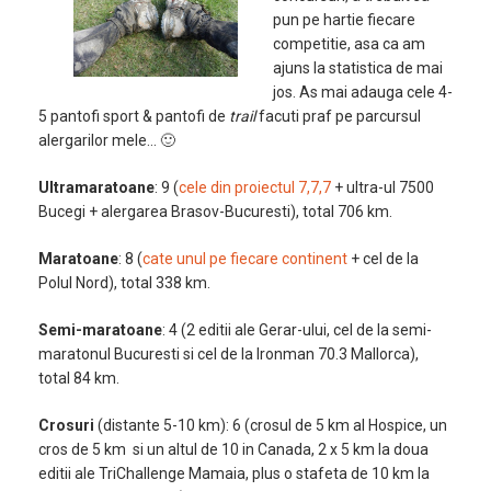
pun pe hartie fiecare
competitie, asa ca am
ajuns la statistica de mai
jos. As mai adauga cele 4-
5 pantofi sport & pantofi de
trail
facuti praf pe parcursul
alergarilor mele… 🙂
Ultramaratoane
: 9 (
cele din proiectul 7,7,7
+ ultra-ul 7500
Bucegi + alergarea Brasov-Bucuresti), total 706 km.
Maratoane
: 8 (
cate unul pe fiecare continent
+ cel de la
Polul Nord), total 338 km.
Semi-maratoane
: 4 (2 editii ale Gerar-ului, cel de la semi-
maratonul Bucuresti si cel de la Ironman 70.3 Mallorca),
total 84 km.
Crosuri
(distante 5-10 km): 6 (crosul de 5 km al Hospice, un
cros de 5 km si un altul de 10 in Canada, 2 x 5 km la doua
editii ale TriChallenge Mamaia, plus o stafeta de 10 km la