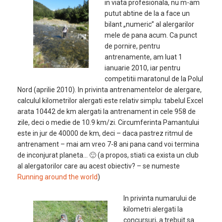
in viata profesionala, nu m-am
putut abtine de la a face un
bilant „numeric” al alergarilor
mele de pana acum. Ca punct
de pornire, pentru
antrenamente, am luat 1
ianuarie 2010, iar pentru
competitii maratonul de la Polul
Nord (aprilie 2010). In privinta antrenamentelor de alergare,
calculul kilometrilor alergati este relativ simplu: tabelul Excel
arata 10442 de km alergati la antrenament in cele 958 de
zile, deci o medie de 10.9 km/zi. Circumferinta Pamantului
este in jur de 40000 de km, deci – daca pastrez ritmul de
antrenament – mai am vreo 7-8 ani pana cand voi termina
de inconjurat planeta… 🙂 (a propos, stiati ca exista un club
al alergatorilor care au acest obiectiv? – se numeste
Running around the world
)
In privinta numarului de
kilometri alergati la
concursuri, a trebuit sa