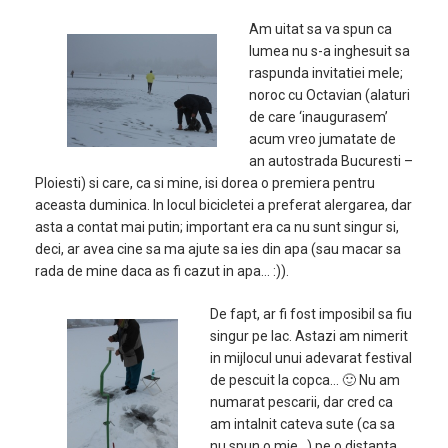
Am uitat sa va spun ca
lumea nu s-a inghesuit sa
raspunda invitatiei mele;
noroc cu Octavian (alaturi
de care ‘inaugurasem’
acum vreo jumatate de
an autostrada Bucuresti –
Ploiesti) si care, ca si mine, isi dorea o premiera pentru
aceasta duminica. In locul bicicletei a preferat alergarea, dar
asta a contat mai putin; important era ca nu sunt singur si,
deci, ar avea cine sa ma ajute sa ies din apa (sau macar sa
rada de mine daca as fi cazut in apa… :)).
De fapt, ar fi fost imposibil sa fiu
singur pe lac. Astazi am nimerit
in mijlocul unui adevarat festival
de pescuit la copca… 🙂 Nu am
numarat pescarii, dar cred ca
am intalnit cateva sute (ca sa
nu spun o mie…) pe o distanta