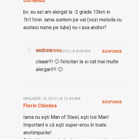
cornelius
bv. eu azi am alergat la -2 grade 13km in
1h11min. iarna suntem pe val (vezi meloda cu
acelasi nume pe tube) nu-i asa andrei?
andreirosu
IANUARIE 14, 2013 LA 8:28 AM
RĂSPUNDE
claaar!!! 🙂 felicitari la si cat mai multe
alergari!!! 🙂
IANUARIE 14, 2013 LA 12:44 AM
RĂSPUNDE
Florin Chindea
Iarna nu eşti Man of Steel, eşti Ice Man!
Important e că eşti super-erou în toate
anotimpurile!