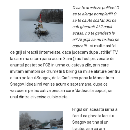
O sa te aresteze politia!! O
sa te alerge pompierii!! O
sa te caute scafandrii pe
sub gheata!! Ai 2 copii
acasa, nu te gandesti la
ei? Ai grija sa nu te duci pe
copca!!!
… si multe astfel
de griji si reactii (intemeiate, daca judecam dupa „stirile” TV
la care ma uitam pana acum 3 ani:)) au fost provocate de
anuntul postat pe FCB in urma cu cateva zile, prin care
invitam amatorii de drumetii & biking sa mi se alature pentru
o tura pe lacul Snagov, de la Ciofliceni pana la Manastirea
Snagov. Ideea imi venise acum o saptamana, dupa ce
vazusem pe lac cativa pescari care ‘dadeau la copca’, iar
unul dintre ei venise cu bicicleta…
Frigul din aceasta iarna a
facut ca gheata lacului
Snagov sa tina si un
tractor, asa ca am