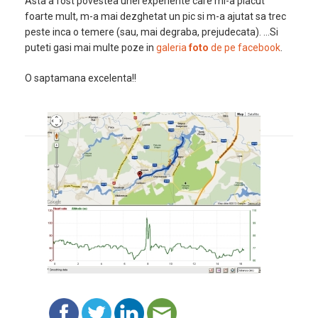
Asta a fost povestea unei experiente care mi-a placut
foarte mult, m-a mai dezghetat un pic si m-a ajutat sa trec
peste inca o temere (sau, mai degraba, prejudecata). …Si
puteti gasi mai multe poze in
galeria
foto
de pe facebook
.
O saptamana excelenta!!