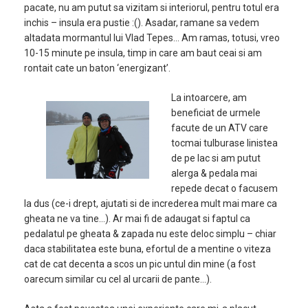
pacate, nu am putut sa vizitam si interiorul, pentru totul era
inchis – insula era pustie :(). Asadar, ramane sa vedem
altadata mormantul lui Vlad Tepes… Am ramas, totusi, vreo
10-15 minute pe insula, timp in care am baut ceai si am
rontait cate un baton ‘energizant’.
La intoarcere, am
beneficiat de urmele
facute de un ATV care
tocmai tulburase linistea
de pe lac si am putut
alerga & pedala mai
repede decat o facusem
la dus (ce-i drept, ajutati si de increderea mult mai mare ca
gheata ne va tine…). Ar mai fi de adaugat si faptul ca
pedalatul pe gheata & zapada nu este deloc simplu – chiar
daca stabilitatea este buna, efortul de a mentine o viteza
cat de cat decenta a scos un pic untul din mine (a fost
oarecum similar cu cel al urcarii de pante…).