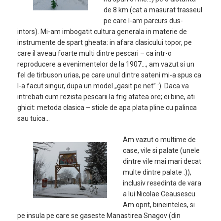
de 8 km (cat a masurat trasseul
pe care l-am parcurs dus-
intors). Mi-am imbogatit cultura generala in materie de
instrumente de spart gheata: in afara clasicului topor, pe
care il aveau foarte multi dintre pescari – ca intr-o
reproducere a evenimentelor de la 1907…, am vazut si un
fel de tirbuson urias, pe care unul dintre sateni mi-a spus ca
l-a facut singur, dupa un model „gasit pe net” :). Daca va
intrebati cum rezista pescarii la frig atatea ore; ei bine, ati
ghicit: metoda clasica – sticle de apa plata pline cu palinca
sau tuica…
Am vazut o multime de
case, vile si palate (unele
dintre vile mai mari decat
multe dintre palate :)),
inclusiv resedinta de vara
a lui Nicolae Ceausescu.
Am oprit, bineinteles, si
pe insula pe care se gaseste Manastirea Snagov (din