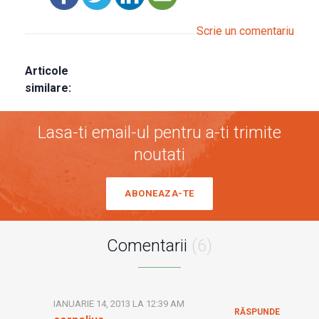
Scrie un comentariu
Articole
similare:
Lasa-ti email-ul pentru a-ti trimite
noutati
ABONEAZA-TE
Comentarii
(6)
IANUARIE 14, 2013 LA 12:39 AM
RĂSPUNDE