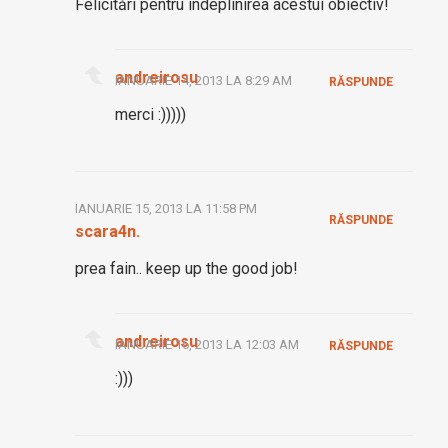
Felicitări pentru îndeplinirea acestui obiectiv!
andreirosu
IANUARIE 14, 2013 LA 8:29 AM
RĂSPUNDE
merci :)))))
IANUARIE 15, 2013 LA 11:58 PM
RĂSPUNDE
scara4n.
prea fain.. keep up the good job!
andreirosu
IANUARIE 16, 2013 LA 12:03 AM
RĂSPUNDE
:)))