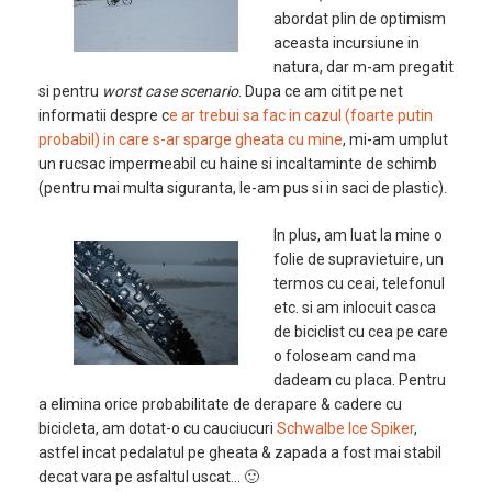
abordat plin de optimism
aceasta incursiune in
natura, dar m-am pregatit
si pentru
worst case scenario
. Dupa ce am citit pe net
informatii despre c
e ar trebui sa fac in cazul (foarte putin
probabil) in care s-ar sparge gheata cu mine
, mi-am umplut
un rucsac impermeabil cu haine si incaltaminte de schimb
(pentru mai multa siguranta, le-am pus si in saci de plastic).
In plus, am luat la mine o
folie de supravietuire, un
termos cu ceai, telefonul
etc. si am inlocuit casca
de biciclist cu cea pe care
o foloseam cand ma
dadeam cu placa. Pentru
a elimina orice probabilitate de derapare & cadere cu
bicicleta, am dotat-o cu cauciucuri
Schwalbe Ice Spiker
,
astfel incat pedalatul pe gheata & zapada a fost mai stabil
decat vara pe asfaltul uscat… 🙂