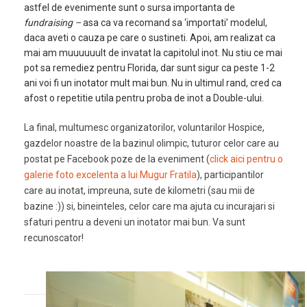
astfel de evenimente sunt o sursa importanta de
fundraising –
asa ca va recomand sa ‘importati’ modelul,
daca aveti o cauza pe care o sustineti. Apoi, am realizat ca
mai am muuuuuult de invatat la capitolul inot. Nu stiu ce mai
pot sa remediez pentru Florida, dar sunt sigur ca peste 1-2
ani voi fi un inotator mult mai bun. Nu in ultimul rand, cred ca
afost o repetitie utila pentru proba de inot a Double-ului.
La final, multumesc organizatorilor, voluntarilor Hospice,
gazdelor noastre de la bazinul olimpic, tuturor celor care au
postat pe Facebook poze de la eveniment (
click aici pentru o
galerie foto excelenta a lui Mugur Fratila
), participantilor
care au inotat, impreuna, sute de kilometri (sau mii de
bazine :)) si, bineinteles, celor care ma ajuta cu incurajari si
sfaturi pentru a deveni un inotator mai bun. Va sunt
recunoscator!