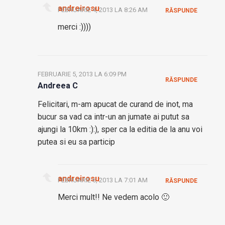
andreirosu
FEBRUARIE 4, 2013 LA 8:26 AM
RĂSPUNDE
merci :))))
FEBRUARIE 5, 2013 LA 6:09 PM
RĂSPUNDE
Andreea C
Felicitari, m-am apucat de curand de inot, ma
bucur sa vad ca intr-un an jumate ai putut sa
ajungi la 10km :):), sper ca la editia de la anu voi
putea si eu sa particip
andreirosu
FEBRUARIE 6, 2013 LA 7:01 AM
RĂSPUNDE
Merci mult!! Ne vedem acolo 🙂