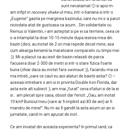
sunt nevatamat 🙂 si apoi m-
am infipt in
recovery shake
-ul meu, intr-o banana si intr-o
„Eugenie” gasita pe marginea bazinului, care nu mi s-a parut
niciodata atat de gustoasa ca acum… Din solidaritate cu
Remus si Valentin, i-am asteptat si pe ei sa termine, ceea ce
s-a intamplat la doar 10-15 minute dupa iesirea mea din
bazin (deci, au inotat de 2 ori mai repede decat mine, asa
cum alearga kenienii la maratoane comparativ cu timpii mei
:)). Mi-a placut ca au iesit din bazin relaxati de parca
facusera doar 2-300 de metri si intr-o stare fizica foarte
buna (chiar daca au inotat fara
swimsuit
:)), facandu-ma sa
ma intreb „oare ce caut eu aici alaturi de baietii astia? 🙂 –
aceeasi intrebare o am si in privinta Double Iron Florida, dar
asta este alt subiect :); am mai „furat” ceva sfaturi si de la ei
si… am plecat spre casa, obosit dar fericit: „Oau, am inotat
10 km!! Bunicul meu (care ar fi implinit azi 83 de ani) ar fi
mandru de mine!”. Nu m-as fi gandit la asta acum un an si
jumatate, cand m-am apucat de inot…
Ce am invatat din aceasta experienta? In primul rand, ca