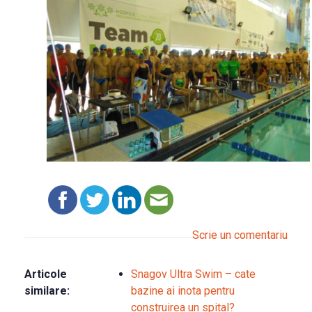
Scrie un comentariu
Articole
Snagov Ultra Swim – cate
similare:
bazine ai inota pentru
construirea un spital?