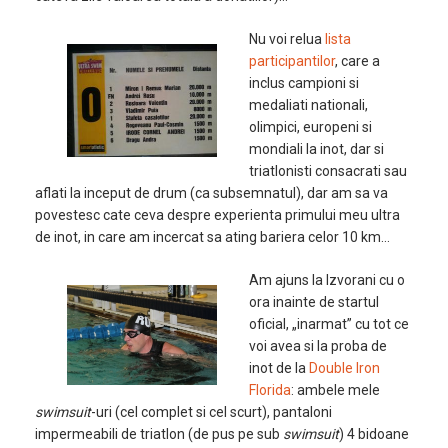
Nu voi relua
lista
participantilor
, care a
inclus campioni si
medaliati nationali,
olimpici, europeni si
mondiali la inot, dar si
triatlonisti consacrati sau
aflati la inceput de drum (ca subsemnatul), dar am sa va
povestesc cate ceva despre experienta primului meu ultra
de inot, in care am incercat sa ating bariera celor 10 km…
Am ajuns la Izvorani cu o
ora inainte de startul
oficial, „inarmat” cu tot ce
voi avea si la proba de
inot de la
Double Iron
Florida
: ambele mele
swimsuit
-uri (cel complet si cel scurt), pantaloni
impermeabili de triatlon (de pus pe sub
swimsuit
) 4 bidoane