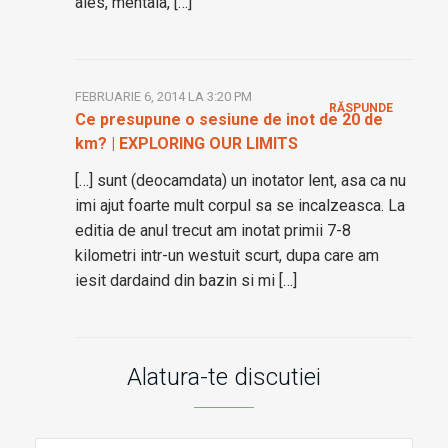
ales, mentala, […]
FEBRUARIE 6, 2014 LA 3:20 PM
RĂSPUNDE
Ce presupune o sesiune de inot de 20 de
km? | EXPLORING OUR LIMITS
[…] sunt (deocamdata) un inotator lent, asa ca nu
imi ajut foarte mult corpul sa se incalzeasca. La
editia de anul trecut am inotat primii 7-8
kilometri intr-un westuit scurt, dupa care am
iesit dardaind din bazin si mi […]
Alatura-te discutiei