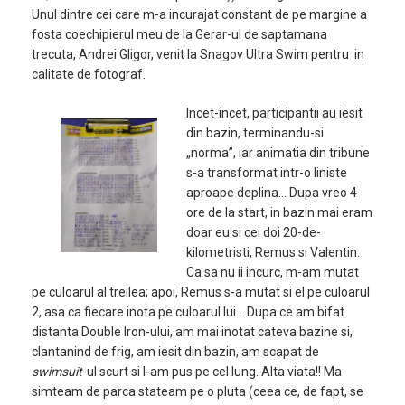
Unul dintre cei care m-a incurajat constant de pe margine a
fosta coechipierul meu de la Gerar-ul de saptamana
trecuta, Andrei Gligor, venit la Snagov Ultra Swim pentru in
calitate de fotograf.
Incet-incet, participantii au iesit
din bazin, terminandu-si
„norma”, iar animatia din tribune
s-a transformat intr-o liniste
aproape deplina… Dupa vreo 4
ore de la start, in bazin mai eram
doar eu si cei doi 20-de-
kilometristi, Remus si Valentin.
Ca sa nu ii incurc, m-am mutat
pe culoarul al treilea; apoi, Remus s-a mutat si el pe culoarul
2, asa ca fiecare inota pe culoarul lui… Dupa ce am bifat
distanta Double Iron-ului, am mai inotat cateva bazine si,
clantanind de frig, am iesit din bazin, am scapat de
swimsuit
-ul scurt si l-am pus pe cel lung. Alta viata!! Ma
simteam de parca stateam pe o pluta (ceea ce, de fapt, se