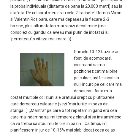
la proba individuala (distante de pana la 20.000 metri) sau la
stafeta. Pe culoarul meu erau cele 2 ‘rachete’, Remus Miron
si Valentin Rosioara, care ma depaseau la fiecare 2-3
bazine, plus alti inotatori mai rapizi decat mine (ma
consolez cu gandul ca aveau mai putin de inotat si isi
‘permiteau’ o viteza mai mare :)).
Primele 10-12 bazine au
fost ‘de acomodare’,
incercand sa ma
pozitionez cat mai bine
pe culoar, astfel incat sa
nu ii incurc pe cei care ma
depaseau. Asta m-a
costat multiple coliziuni ale bratului drept cu plutitoarele
care demarcau culoarele (vezi ‘marturiile’ in poza din
stanga…). „Mantra” pe care o tot repetam in gand era cea
care ma indemna sa imi temperez elanul si sa imi amintesc
ca va trebui sa stau multe ore in bazin… Ca timpi, imi
planificasem in jur de 10-15% mai slabi decat ceea ce as