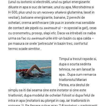
(unul cu isotonic si electroliti, unul cu geluri energizante
diluate in apa si suc de lamaie, unul cu apa, Microhidrina si
H-500, plus unul cu un
recovery shake
si glutamina, lasat in
vestiar), batoane energizante, banane, 2 perechi de
ochelari, crema antifrecare (de pus in zonele mai sensibile
de contact ale pipelii cu
swimsuit
-ul – in special la gat), ceas
cu cronometru, prosop, slapi etc. Daca va intrebati ce naiba
urma sa fac cu
swimsuit
-urile intr-un bazin cu apa calda –
pe masura ce orele ‘petrecute’ in bazin trec, confortul
termic scade simtitor…
Timpul a trecut repede si,
dupa o scurta sedinta
tehnica, ne-am lansat la
apa… Dupa cum remarca
triatlonistul Marian
Pletea, era destul de
simplu sa iti dai seama cine este inotator si cine este
triatlonist, dupa modelul de ochelari folosit si dupa felul de
intra in apa (inotatorii au plonjat in cap, iar triatlonistii in
picioare :)). Pe fiecare culoar erau 7-8 inotatori – participanti