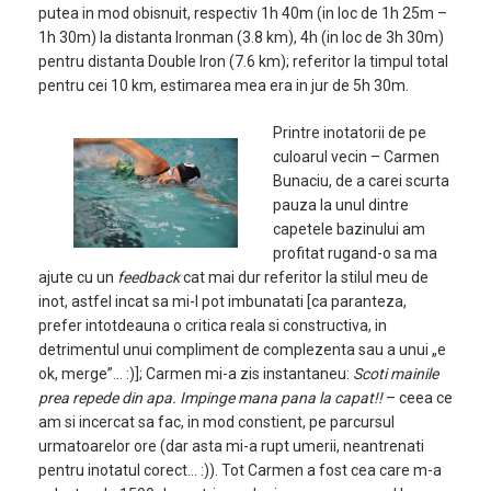
putea in mod obisnuit, respectiv 1h 40m (in loc de 1h 25m –
1h 30m) la distanta Ironman (3.8 km), 4h (in loc de 3h 30m)
pentru distanta Double Iron (7.6 km); referitor la timpul total
pentru cei 10 km, estimarea mea era in jur de 5h 30m.
Printre inotatorii de pe
culoarul vecin – Carmen
Bunaciu, de a carei scurta
pauza la unul dintre
capetele bazinului am
profitat rugand-o sa ma
ajute cu un
feedback
cat mai dur referitor la stilul meu de
inot, astfel incat sa mi-l pot imbunatati [ca paranteza,
prefer intotdeauna o critica reala si constructiva, in
detrimentul unui compliment de complezenta sau a unui „e
ok, merge”… :)]; Carmen mi-a zis instantaneu:
Scoti mainile
prea repede din apa. Impinge mana pana la capat!!
– ceea ce
am si incercat sa fac, in mod constient, pe parcursul
urmatoarelor ore (dar asta mi-a rupt umerii, neantrenati
pentru inotatul corect… :)). Tot Carmen a fost cea care m-a