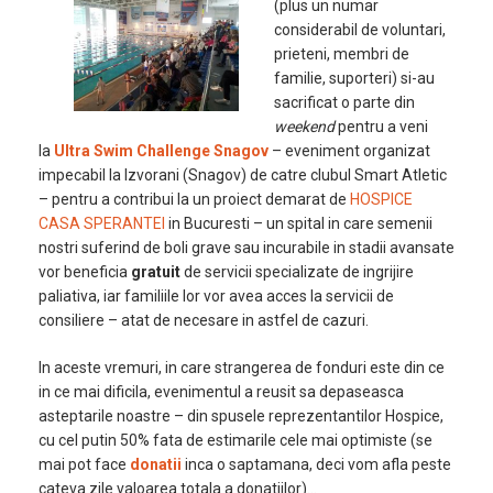
(plus un numar
considerabil de voluntari,
prieteni, membri de
familie, suporteri) si-au
sacrificat o parte din
weekend
pentru a veni
la
Ultra Swim Challenge Snagov
– eveniment organizat
impecabil la Izvorani (Snagov) de catre clubul Smart Atletic
– pentru a contribui la un proiect demarat de
HOSPICE
CASA SPERANTEI
in Bucuresti – un spital in care semenii
nostri suferind de boli grave sau incurabile in stadii avansate
vor beneficia
gratuit
de servicii specializate de ingrijire
paliativa, iar familiile lor vor avea acces la servicii de
consiliere – atat de necesare in astfel de cazuri.
In aceste vremuri, in care strangerea de fonduri este din ce
in ce mai dificila, evenimentul a reusit sa depaseasca
asteptarile noastre – din spusele reprezentantilor Hospice,
cu cel putin 50% fata de estimarile cele mai optimiste (se
mai pot face
donatii
inca o saptamana, deci vom afla peste
cateva zile valoarea totala a donatiilor)…