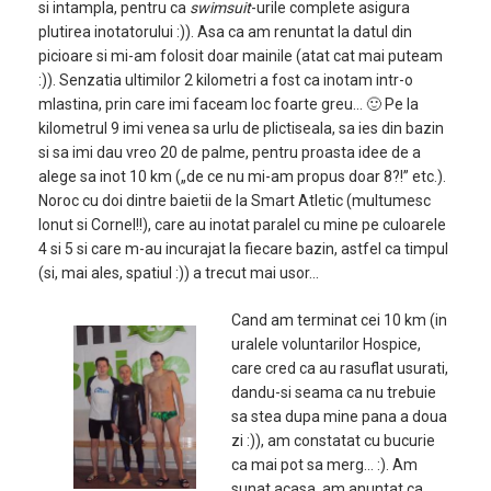
si intampla, pentru ca
swimsuit
-urile complete asigura
plutirea inotatorului :)). Asa ca am renuntat la datul din
picioare si mi-am folosit doar mainile (atat cat mai puteam
:)). Senzatia ultimilor 2 kilometri a fost ca inotam intr-o
mlastina, prin care imi faceam loc foarte greu… 🙂 Pe la
kilometrul 9 imi venea sa urlu de plictiseala, sa ies din bazin
si sa imi dau vreo 20 de palme, pentru proasta idee de a
alege sa inot 10 km („de ce nu mi-am propus doar 8?!” etc.).
Noroc cu doi dintre baietii de la Smart Atletic (multumesc
Ionut si Cornel!!), care au inotat paralel cu mine pe culoarele
4 si 5 si care m-au incurajat la fiecare bazin, astfel ca timpul
(si, mai ales, spatiul :)) a trecut mai usor…
Cand am terminat cei 10 km (in
uralele voluntarilor Hospice,
care cred ca au rasuflat usurati,
dandu-si seama ca nu trebuie
sa stea dupa mine pana a doua
zi :)), am constatat cu bucurie
ca mai pot sa merg… :). Am
sunat acasa, am anuntat ca