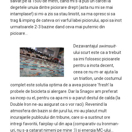
salvat pe la 1500 de metri, cand mi s-a pus un carcel la
degetele unuia dintre piciorare drept (asta nu mi se mai
intamplase!) si mi-a zis sa stau linistit, sa ma opresc si sa
trag & imping de cateva ori varful labei piciorului, apoi sa inot
urmatoarele 2-3 bazine dand ceva mai puternic din
picioare…
Dezavantajul
swimsuit
-
ului scurt este ca a trebuit
sa imi folosesc picioarele
pentru a inota decent,
ceea ce nu m-ar ajuta la
un triatlon, unde costumul
complet este solutia optima de a avea picioare ‘fresh’ la
probele de bicicleta si alergare. Dar la Snagov am preferat
sa incep cu el, pentru ca apa mi s-a parut destul de calda (la
Double Iron ne-au asigurat ca o vor raci). Revenind la
atmosfera din bazin si din jurul lui, mi-au placut mult
incurajarile publicului din tribune, care si-a sustinut ore
intregi favoritii, fairplay-ul din apa (comparativ cu Ironman-
uri, nu s-a catarat nimeni pe mine :)) si energia MC-ului…