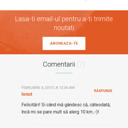
Lasa-ti email-ul pentru a-ti trimite
noutati
ABONEAZA-TE
Comentarii
(7)
FEBRUARIE 4, 2013 LA 12:36 AM
RĂSPUNDE
Ionut
Felicitări! Si când mă gândesc că, câteodată,
încă mi se pare mult să alerg 10 km ;-)!