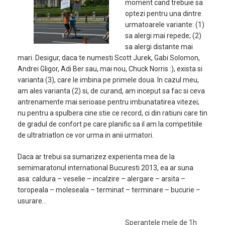
moment cand trebuie sa
optezi pentru una dintre
urmatoarele variante: (1)
sa alergi mai repede; (2)
sa alergi distante mai
mari. Desigur, daca te numesti Scott Jurek, Gabi Solomon,
Andrei Gligor, Adi Ber sau, mai nou, Chuck Norris :), exista si
varianta (3), care le imbina pe primele doua. In cazul meu,
am ales varianta (2) si, de curand, am inceput sa fac si ceva
antrenamente mai serioase pentru imbunatatirea vitezei;
nu pentru a spulbera cine stie ce record, ci din ratiuni care tin
de gradul de confort pe care planific sa il am la competitiile
de ultratriatlon ce vor urma in anii urmatori.
Daca ar trebui sa sumarizez experienta mea de la
semimaratonul international Bucuresti 2013, ea ar suna
asa: caldura – veselie – incalzire – alergare – arsita –
toropeala – moleseala – terminat – terminare – bucurie –
usurare…
Sperantele mele de 1h