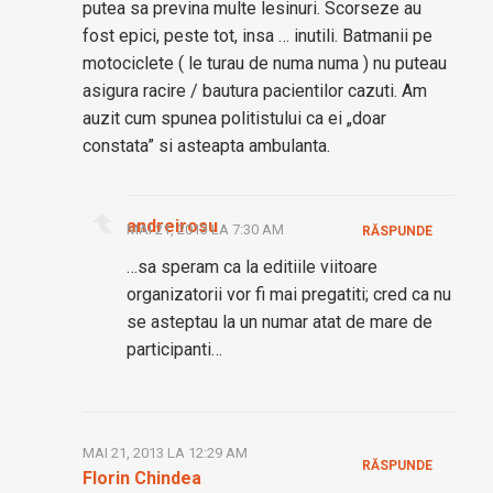
putea sa previna multe lesinuri. Scorseze au
fost epici, peste tot, insa … inutili. Batmanii pe
motociclete ( le turau de numa numa ) nu puteau
asigura racire / bautura pacientilor cazuti. Am
auzit cum spunea politistului ca ei „doar
constata” si asteapta ambulanta.
andreirosu
MAI 21, 2013 LA 7:30 AM
RĂSPUNDE
…sa speram ca la editiile viitoare
organizatorii vor fi mai pregatiti; cred ca nu
se asteptau la un numar atat de mare de
participanti…
MAI 21, 2013 LA 12:29 AM
RĂSPUNDE
Florin Chindea