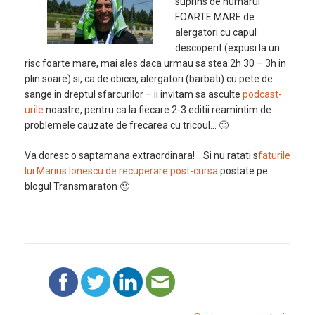
suprins de numarul
FOARTE MARE de
alergatori cu capul
descoperit (expusi la un
risc foarte mare, mai ales daca urmau sa stea 2h 30 – 3h in
plin soare) si, ca de obicei, alergatori (barbati) cu pete de
sange in dreptul sfarcurilor – ii invitam sa asculte
podcast-
urile
noastre, pentru ca la fiecare 2-3 editii reamintim de
problemele cauzate de frecarea cu tricoul… 🙂
Va doresc o saptamana extraordinara! …Si nu ratati s
faturile
lui Marius Ionescu de recuperare post-cursa
postate pe
blogul Transmaraton 🙂