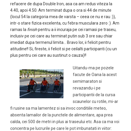
refacere de dupa Double Iron, asa ca am redus viteza la
4.40, apoi 4.50. Am terminat dupa o ora si 44 de minute
(locul 54 la categoria mea de varsta – ceea ce nu e rau :)),
intr-o stare fizica excelenta, cu febra musculara zero :). Am
ramas la
finish
pentru a ii incuraja pe cei ramasi pe traseu,
inclusiv pe cei care au terminat putin sub 3 ore sau chiar
imediat dupa termenul limita… Bravo lor, ii felicit pentru
atitudine!! Si, fireste, ii felicit si pe ceilalti participanti (cu un
plus pentru cei care au sustinut o cauza)!!
Uitandu-ma pe pozele
facute de Oana la acest
semimaraton si
revazandu-i pe
participantii de la cursa
scaunelor cu rotile, mi-ar
fi rusine sa ma lamentez si sa invoc conditiile meteo,
absenta lamailor de la punctele de alimentare, apa prea
calda, cei 500 de metri in plus ai traseului etc. Asa ca ma voi
concentra pe lucrurile pe care le pot imbunatati in viitor: