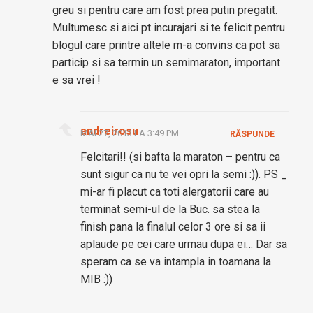
greu si pentru care am fost prea putin pregatit.
Multumesc si aici pt incurajari si te felicit pentru
blogul care printre altele m-a convins ca pot sa
particip si sa termin un semimaraton, important
e sa vrei !
andreirosu
MAI 27, 2013 LA 3:49 PM
RĂSPUNDE
Felcitari!! (si bafta la maraton – pentru ca
sunt sigur ca nu te vei opri la semi :)). PS _
mi-ar fi placut ca toti alergatorii care au
terminat semi-ul de la Buc. sa stea la
finish pana la finalul celor 3 ore si sa ii
aplaude pe cei care urmau dupa ei… Dar sa
speram ca se va intampla in toamana la
MIB :))