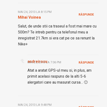
MAI 24, 2013 LA 8:15 PM
RĂSPUNDE
Mihai Voinea
Salut, de unde stii ca traseul a fost mai mare cu
500m? Te intreb pentru ca telefonul meu a
inregistrat 21.7km si era cat pe ce sa renunt la
Nike+
andreirosu
MAI 25, 2013 LA 7:06 PM
RĂSPUNDE
Atat a aratat GPS-ul meu si, in plus, am
primit acelasi raspuns de la alti 5-6
alergatori care au masurat cursa… 🙂
MAI 24, 2013 LA 9:48 PM