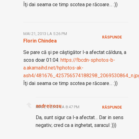
Îţi dai seama ce timp scotea pe răcoare… :))
MAI 21, 2013 LA 5:26 PM
RĂSPUNDE
Florin Chindea
Se pare că şi pe câştigător l-a afectat căldura, a
scos doar 01:04:
https://fbcdn-sphotos-b-
a.akamaihd.net/hphotos-ak-
ash4/481676_425756574188298_2069530864_n.jp
Îţi dai seama ce timp scotea pe răcoare… :))
andreirosu
MAI 21, 2013 LA 8:47 PM
RĂSPUNDE
Da, sunt sigur ca l-a afectat… Dar in sens
negativ; cred ca a inghetat, saracul :)))