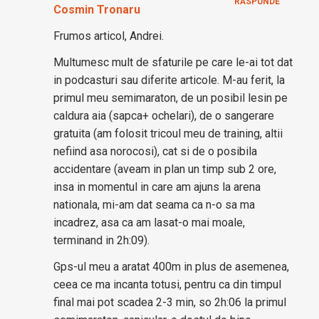
RĂSPUNDE
Cosmin Tronaru
Frumos articol, Andrei.
Multumesc mult de sfaturile pe care le-ai tot dat
in podcasturi sau diferite articole. M-au ferit, la
primul meu semimaraton, de un posibil lesin pe
caldura aia (sapca+ ochelari), de o sangerare
gratuita (am folosit tricoul meu de training, altii
nefiind asa norocosi), cat si de o posibila
accidentare (aveam in plan un timp sub 2 ore,
insa in momentul in care am ajuns la arena
nationala, mi-am dat seama ca n-o sa ma
incadrez, asa ca am lasat-o mai moale,
terminand in 2h:09).
Gps-ul meu a aratat 400m in plus de asemenea,
ceea ce ma incanta totusi, pentru ca din timpul
final mai pot scadea 2-3 min, so 2h:06 la primul