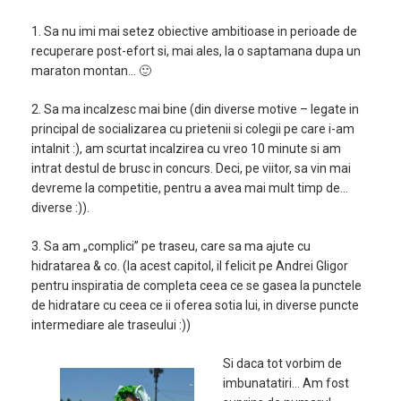
1. Sa nu imi mai setez obiective ambitioase in perioade de
recuperare post-efort si, mai ales, la o saptamana dupa un
maraton montan… 🙂
2. Sa ma incalzesc mai bine (din diverse motive – legate in
principal de socializarea cu prietenii si colegii pe care i-am
intalnit :), am scurtat incalzirea cu vreo 10 minute si am
intrat destul de brusc in concurs. Deci, pe viitor, sa vin mai
devreme la competitie, pentru a avea mai mult timp de…
diverse :)).
3. Sa am „complici” pe traseu, care sa ma ajute cu
hidratarea & co. (la acest capitol, il felicit pe Andrei Gligor
pentru inspiratia de completa ceea ce se gasea la punctele
de hidratare cu ceea ce ii oferea sotia lui, in diverse puncte
intermediare ale traseului :))
Si daca tot vorbim de
imbunatatiri… Am fost