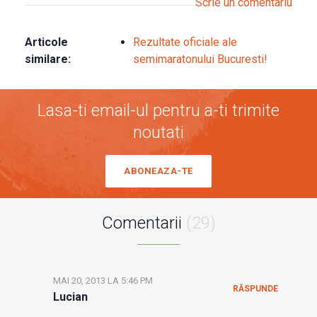
Scrie un comentariu
Articole
Rezultate oficiale ale
similare:
semimaratonului Bucuresti!
Lasa-ti email-ul pentru a-ti trimite
noutati
ABONEAZA-TE
Comentarii
(29)
MAI 20, 2013 LA 5:46 PM
RĂSPUNDE
Lucian