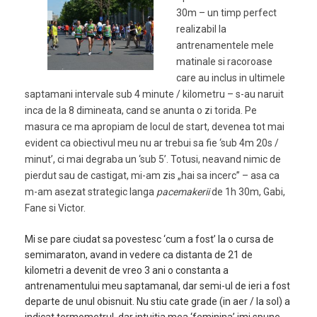
30m – un timp perfect
realizabil la
antrenamentele mele
matinale si racoroase
care au inclus in ultimele
saptamani intervale sub 4 minute / kilometru – s-au naruit
inca de la 8 dimineata, cand se anunta o zi torida. Pe
masura ce ma apropiam de locul de start, devenea tot mai
evident ca obiectivul meu nu ar trebui sa fie ‘sub 4m 20s /
minut’, ci mai degraba un ‘sub 5’.
Totusi, neavand nimic de
pierdut sau de castigat, mi-am zis „hai sa incerc” – asa ca
m-am asezat strategic langa
pacemakerii
de 1h 30m, Gabi,
Fane si Victor.
Mi se pare ciudat sa povestesc ‘cum a fost’ la o cursa de
semimaraton, avand in vedere ca distanta de 21 de
kilometri a devenit de vreo 3 ani o constanta a
antrenamentului meu saptamanal, dar semi-ul de ieri a fost
departe de unul obisnuit. Nu stiu cate grade (in aer / la sol) a