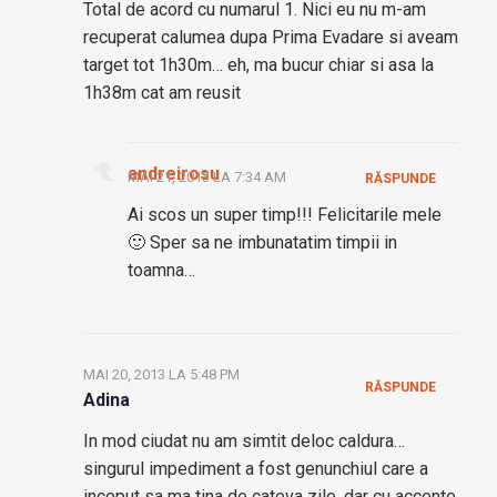
Total de acord cu numarul 1. Nici eu nu m-am
recuperat calumea dupa Prima Evadare si aveam
target tot 1h30m… eh, ma bucur chiar si asa la
1h38m cat am reusit
andreirosu
MAI 21, 2013 LA 7:34 AM
RĂSPUNDE
Ai scos un super timp!!! Felicitarile mele
🙂 Sper sa ne imbunatatim timpii in
toamna…
MAI 20, 2013 LA 5:48 PM
RĂSPUNDE
Adina
In mod ciudat nu am simtit deloc caldura…
singurul impediment a fost genunchiul care a
inceput sa ma tina de cateva zile, dar cu accente