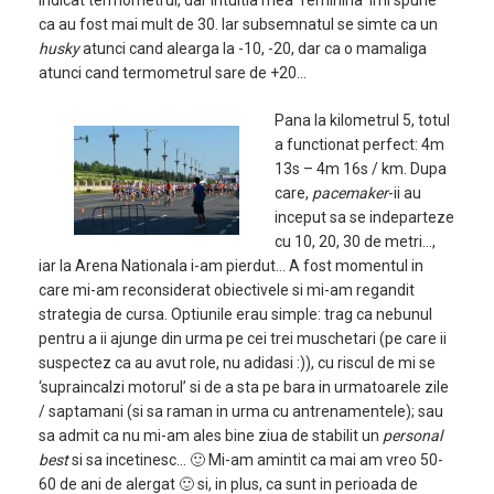
indicat termometrul, dar intuitia mea ‘feminina’ imi spune
ca au fost mai mult de 30. Iar subsemnatul se simte ca un
husky
atunci cand alearga la -10, -20, dar ca o mamaliga
atunci cand termometrul sare de +20…
Pana la kilometrul 5, totul
a functionat perfect: 4m
13s – 4m 16s / km. Dupa
care,
pacemaker
-ii au
inceput sa se indeparteze
cu 10, 20, 30 de metri…,
iar la Arena Nationala i-am pierdut… A fost momentul in
care mi-am reconsiderat obiectivele si mi-am regandit
strategia de cursa. Optiunile erau simple: trag ca nebunul
pentru a ii ajunge din urma pe cei trei muschetari (pe care ii
suspectez ca au avut role, nu adidasi :)), cu riscul de mi se
‘supraincalzi motorul’ si de a sta pe bara in urmatoarele zile
/ saptamani (si sa raman in urma cu antrenamentele); sau
sa admit ca nu mi-am ales bine ziua de stabilit un
personal
best
si sa incetinesc… 🙂 Mi-am amintit ca mai am vreo 50-
60 de ani de alergat 🙂 si, in plus, ca sunt in perioada de