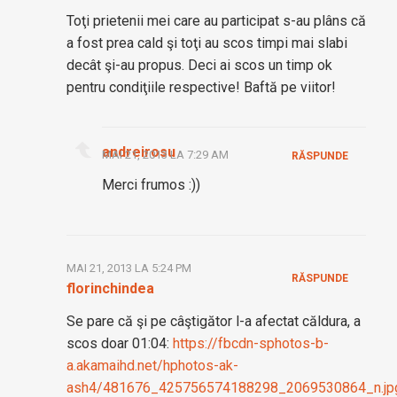
Toţi prietenii mei care au participat s-au plâns că
a fost prea cald şi toţi au scos timpi mai slabi
decât şi-au propus. Deci ai scos un timp ok
pentru condiţiile respective! Baftă pe viitor!
andreirosu
MAI 21, 2013 LA 7:29 AM
RĂSPUNDE
Merci frumos :))
MAI 21, 2013 LA 5:24 PM
RĂSPUNDE
florinchindea
Se pare că şi pe câştigător l-a afectat căldura, a
scos doar 01:04:
https://fbcdn-sphotos-b-
a.akamaihd.net/hphotos-ak-
ash4/481676_425756574188298_2069530864_n.jp