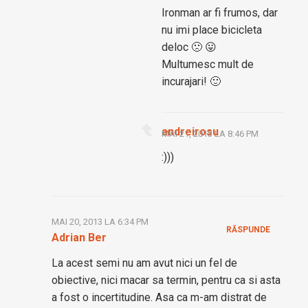
Ironman ar fi frumos, dar
nu imi place bicicleta
deloc 🙁 😛
Multumesc mult de
incurajari! 🙂
andreirosu
MAI 21, 2013 LA 8:46 PM
:)))
MAI 20, 2013 LA 6:34 PM
RĂSPUNDE
Adrian Ber
La acest semi nu am avut nici un fel de
obiective, nici macar sa termin, pentru ca si asta
a fost o incertitudine. Asa ca m-am distrat de