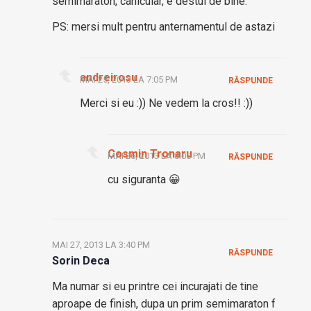
semimaraton, canicular, e destul de bine.
PS: mersi mult pentru anternamentul de astazi
andreirosu
MAI 25, 2013 LA 7:05 PM
RĂSPUNDE
Merci si eu :)) Ne vedem la cros!! :))
Cosmin Tronaru
MAI 26, 2013 LA 8:05 PM
RĂSPUNDE
cu siguranta 😀
MAI 27, 2013 LA 3:40 PM
RĂSPUNDE
Sorin Deca
Ma numar si eu printre cei incurajati de tine
aproape de finish, dupa un prim semimaraton f