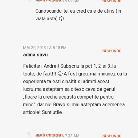
MAI 21, 2013 LA 9:09 AM
RĂSPUNDE
Cunoscandu-te, eu cred ca e de atins (in
viata asta) 🙂
MAI 20, 2013 LA 8:18 PM
RĂSPUNDE
adina savu
Felicitari, Andrei! Subscriu la pct 1, 2 si 3..la
toate, de fapt!!! 🙂 A fost greu, ma minunez ca la
experienta ta esti cinsitit si admiti acest
lucru..ma asteptam sa citesc ceva de genul
„floare la ureche aceasta competite pentru
mine”..dar nu! Bravo si mai asteptam asemenea
articole! Sunt utile .
andreirosu
MAI 21, 2013 LA 7:32 AM
RĂSPUNDE