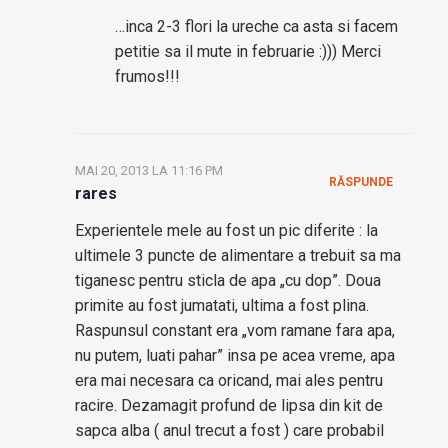
…inca 2-3 flori la ureche ca asta si facem
petitie sa il mute in februarie :))) Merci
frumos!!!
MAI 20, 2013 LA 11:16 PM
RĂSPUNDE
rares
Experientele mele au fost un pic diferite : la
ultimele 3 puncte de alimentare a trebuit sa ma
tiganesc pentru sticla de apa „cu dop”. Doua
primite au fost jumatati, ultima a fost plina.
Raspunsul constant era „vom ramane fara apa,
nu putem, luati pahar” insa pe acea vreme, apa
era mai necesara ca oricand, mai ales pentru
racire. Dezamagit profund de lipsa din kit de
sapca alba ( anul trecut a fost ) care probabil