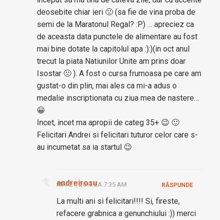
deosebite chiar ieri 🙁 (sa fie de vina proba de
semi de la Maratonul Regal? :P) … apreciez ca
de aceasta data punctele de alimentare au fost
mai bine dotate la capitolul apa :):)(in oct anul
trecut la piata Natiunilor Unite am prins doar
Isostar 🙁 ). A fost o cursa frumoasa pe care am
gustat-o din plin, mai ales ca mi-a adus o
medalie inscriptionata cu ziua mea de nastere…
😀
Incet, incet ma apropii de categ 35+ 😉 🙂
Felicitari Andrei si felicitari tuturor celor care s-
au incumetat sa ia startul 😉
andreirosu
MAI 21, 2013 LA 7:35 AM
RĂSPUNDE
La multi ani si felicitari!!!! Si, fireste,
refacere grabnica a genunchiului :)) merci