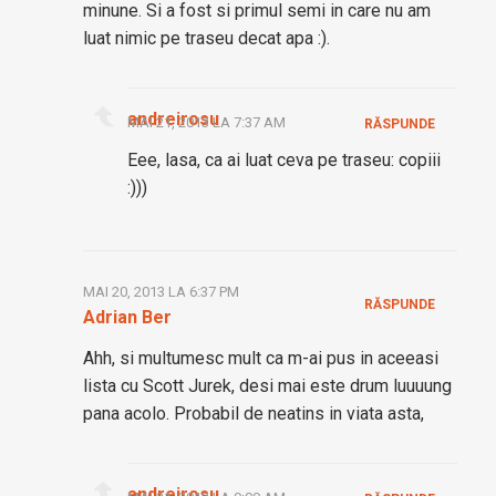
minune. Si a fost si primul semi in care nu am
luat nimic pe traseu decat apa :).
andreirosu
MAI 21, 2013 LA 7:37 AM
RĂSPUNDE
Eee, lasa, ca ai luat ceva pe traseu: copiii
:)))
MAI 20, 2013 LA 6:37 PM
RĂSPUNDE
Adrian Ber
Ahh, si multumesc mult ca m-ai pus in aceeasi
lista cu Scott Jurek, desi mai este drum luuuung
pana acolo. Probabil de neatins in viata asta,
andreirosu