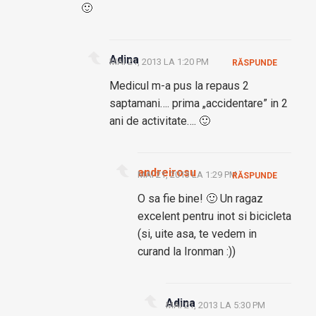
🙂
Adina
MAI 21, 2013 LA 1:20 PM
RĂSPUNDE
Medicul m-a pus la repaus 2
saptamani…. prima „accidentare” in 2
ani de activitate…. 🙂
andreirosu
MAI 21, 2013 LA 1:29 PM
RĂSPUNDE
O sa fie bine! 🙂 Un ragaz
excelent pentru inot si bicicleta
(si, uite asa, te vedem in
curand la Ironman :))
Adina
MAI 21, 2013 LA 5:30 PM