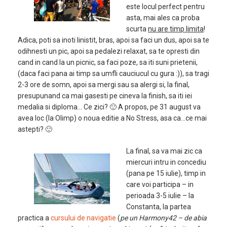
este locul perfect pentru
asta, mai ales ca proba
scurta
nu are timp limita
!
Adica, poti sa inoti linistit, bras, apoi sa faci un dus, apoi sa te
odihnesti un pic, apoi sa pedalezi relaxat, sa te opresti din
cand in cand la un picnic, sa faci poze, sa iti suni prietenii,
(daca faci pana ai timp sa umfli cauciucul cu gura :)), sa tragi
2-3 ore de somn, apoi sa mergi sau sa alergi si, la final,
presupunand ca mai gasesti pe cineva la finish, sa iti iei
medalia si diploma… Ce zici? 🙂 A propos, pe 31 august va
avea loc (la Olimp) o noua editie a No Stress, asa ca…ce mai
astepti? 🙂
La final, sa va mai zic ca
miercuri intru in concediu
(pana pe 15 iulie), timp in
care voi participa – in
perioada 3-5 iulie – la
Constanta, la partea
practica a
cursului de navigatie
(
pe un Harmony42 – de abia