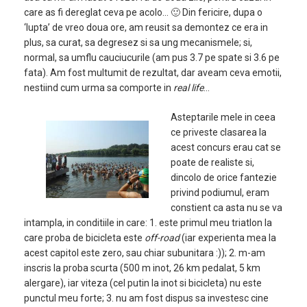
care as fi dereglat ceva pe acolo… 🙂 Din fericire, dupa o
‘lupta’ de vreo doua ore, am reusit sa demontez ce era in
plus, sa curat, sa degresez si sa ung mecanismele; si,
normal, sa umflu cauciucurile (am pus 3.7 pe spate si 3.6 pe
fata). Am fost multumit de rezultat, dar aveam ceva emotii,
nestiind cum urma sa comporte in
real life
…
Asteptarile mele in ceea
ce priveste clasarea la
acest concurs erau cat se
poate de realiste si,
dincolo de orice fantezie
privind podiumul, eram
constient ca asta nu se va
intampla, in conditiile in care: 1. este primul meu triatlon la
care proba de bicicleta este
off-road
(iar experienta mea la
acest capitol este zero, sau chiar subunitara :)); 2. m-am
inscris la proba scurta (500 m inot, 26 km pedalat, 5 km
alergare), iar viteza (cel putin la inot si bicicleta) nu este
punctul meu forte; 3. nu am fost dispus sa investesc cine