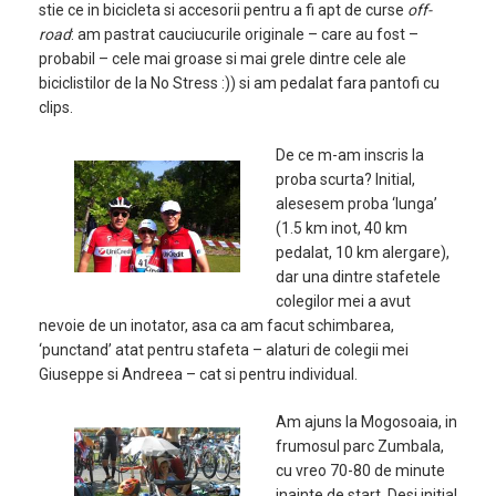
stie ce in bicicleta si accesorii pentru a fi apt de curse
off-
road
: am pastrat cauciucurile originale – care au fost –
probabil – cele mai groase si mai grele dintre cele ale
biciclistilor de la No Stress :)) si am pedalat fara pantofi cu
clips.
De ce m-am inscris la
proba scurta? Initial,
alesesem proba ‘lunga’
(1.5 km inot, 40 km
pedalat, 10 km alergare),
dar una dintre stafetele
colegilor mei a avut
nevoie de un inotator, asa ca am facut schimbarea,
‘punctand’ atat pentru stafeta – alaturi de colegii mei
Giuseppe si Andreea – cat si pentru individual.
Am ajuns la Mogosoaia, in
frumosul parc Zumbala,
cu vreo 70-80 de minute
inainte de start. Desi initial