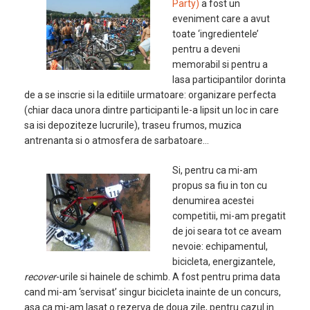
Party)
a fost un
eveniment care a avut
toate ‘ingredientele’
pentru a deveni
memorabil si pentru a
lasa participantilor dorinta
de a se inscrie si la editiile urmatoare: organizare perfecta
(chiar daca unora dintre participanti le-a lipsit un loc in care
sa isi depoziteze lucrurile), traseu frumos, muzica
antrenanta si o atmosfera de sarbatoare…
Si, pentru ca mi-am
propus sa fiu in ton cu
denumirea acestei
competitii, mi-am pregatit
de joi seara tot ce aveam
nevoie: echipamentul,
bicicleta, energizantele,
recover
-urile si hainele de schimb. A fost pentru prima data
cand mi-am ‘servisat’ singur bicicleta inainte de un concurs,
asa ca mi-am lasat o rezerva de doua zile, pentru cazul in