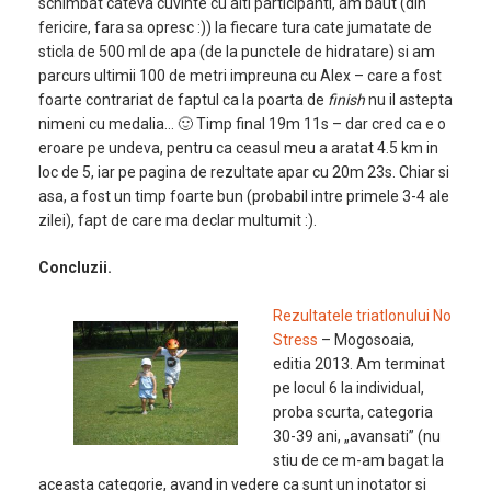
schimbat cateva cuvinte cu alti participanti, am baut (din
fericire, fara sa opresc :)) la fiecare tura cate jumatate de
sticla de 500 ml de apa (de la punctele de hidratare) si am
parcurs ultimii 100 de metri impreuna cu Alex – care a fost
foarte contrariat de faptul ca la poarta de
finish
nu il astepta
nimeni cu medalia… 🙂 Timp final 19m 11s – dar cred ca e o
eroare pe undeva, pentru ca ceasul meu a aratat 4.5 km in
loc de 5, iar pe pagina de rezultate apar cu 20m 23s. Chiar si
asa, a fost un timp foarte bun (probabil intre primele 3-4 ale
zilei), fapt de care ma declar multumit :).
Concluzii.
Rezultatele triatlonului No
Stress
– Mogosoaia,
editia 2013. Am terminat
pe locul 6 la individual,
proba scurta, categoria
30-39 ani, „avansati” (nu
stiu de ce m-am bagat la
aceasta categorie, avand in vedere ca sunt un inotator si