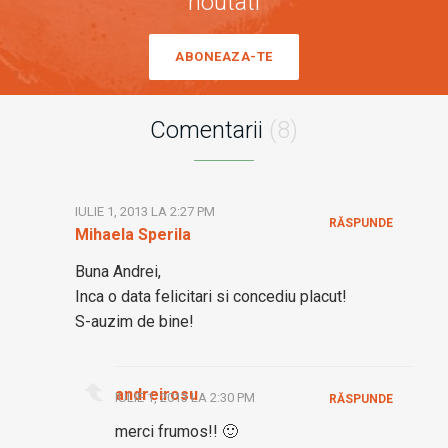
noutati
ABONEAZA-TE
Comentarii
(8)
IULIE 1, 2013 LA 2:27 PM
RĂSPUNDE
Mihaela Sperila
Buna Andrei,
Inca o data felicitari si concediu placut!
S-auzim de bine!
andreirosu
IULIE 1, 2013 LA 2:30 PM
RĂSPUNDE
merci frumos!! 🙂