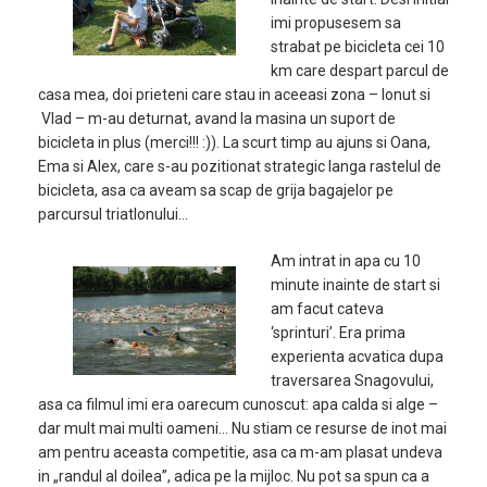
imi propusesem sa
strabat pe bicicleta cei 10
km care despart parcul de
casa mea, doi prieteni care stau in aceeasi zona – Ionut si
Vlad – m-au deturnat, avand la masina un suport de
bicicleta in plus (merci!!! :)). La scurt timp au ajuns si Oana,
Ema si Alex, care s-au pozitionat strategic langa rastelul de
bicicleta, asa ca aveam sa scap de grija bagajelor pe
parcursul triatlonului…
Am intrat in apa cu 10
minute inainte de start si
am facut cateva
‘sprinturi’. Era prima
experienta acvatica dupa
traversarea Snagovului,
asa ca filmul imi era oarecum cunoscut: apa calda si alge –
dar mult mai multi oameni… Nu stiam ce resurse de inot mai
am pentru aceasta competitie, asa ca m-am plasat undeva
in „randul al doilea”, adica pe la mijloc. Nu pot sa spun ca a