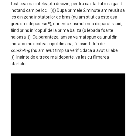
fost cea mai inteleapta decizie, pentru ca startul m-a gasit
inotand cam pe loc… :))) Dupa primele 2 minute am reusit sa
ies din zona inotatorilor de bras (nu am stiut ca este asa
greu sa ii depasesc !!), dar entuziasmul mi-a disparut rapid,
fiind prins in ‘dopul’ de la prima baliza (o lebada foarte
haioasa :)). Ca paranteza, am sa va mai spun ca unul din
inotatori nu scotea capul din apa, folosind…tub de
snorkeling
(nu am avut timp sa verific daca a avut si labe…
:)). Inainte de a trece mai departe, va las cu filmarea
startului…