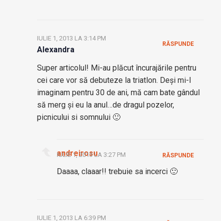
IULIE 1, 2013 LA 3:14 PM
RĂSPUNDE
Alexandra
Super articolul! Mi-au plăcut încurajările pentru
cei care vor să debuteze la triatlon. Deși mi-l
imaginam pentru 30 de ani, mă cam bate gândul
să merg și eu la anul…de dragul pozelor,
picnicului si somnului 🙂
andreirosu
IULIE 1, 2013 LA 3:27 PM
RĂSPUNDE
Daaaa, claaar!! trebuie sa incerci 🙂
IULIE 1, 2013 LA 6:39 PM