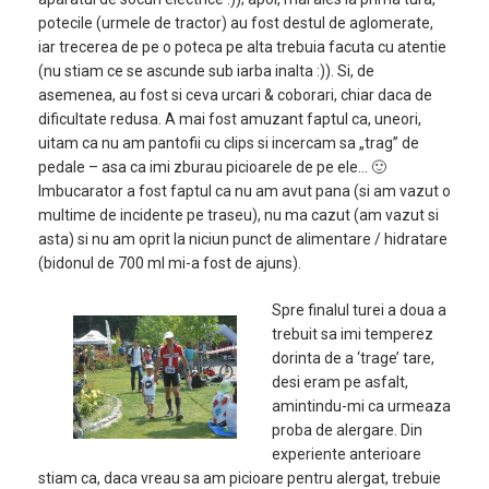
potecile (urmele de tractor) au fost destul de aglomerate,
iar trecerea de pe o poteca pe alta trebuia facuta cu atentie
(nu stiam ce se ascunde sub iarba inalta :)). Si, de
asemenea, au fost si ceva urcari & coborari, chiar daca de
dificultate redusa. A mai fost amuzant faptul ca, uneori,
uitam ca nu am pantofii cu clips si incercam sa „trag” de
pedale – asa ca imi zburau picioarele de pe ele… 🙂
Imbucarator a fost faptul ca nu am avut pana (si am vazut o
multime de incidente pe traseu), nu ma cazut (am vazut si
asta) si nu am oprit la niciun punct de alimentare / hidratare
(bidonul de 700 ml mi-a fost de ajuns).
Spre finalul turei a doua a
trebuit sa imi temperez
dorinta de a ‘trage’ tare,
desi eram pe asfalt,
amintindu-mi ca urmeaza
proba de alergare. Din
experiente anterioare
stiam ca, daca vreau sa am picioare pentru alergat, trebuie