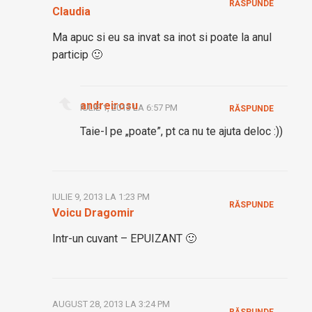
RĂSPUNDE
Claudia
Ma apuc si eu sa invat sa inot si poate la anul
particip 🙂
andreirosu
IULIE 1, 2013 LA 6:57 PM
RĂSPUNDE
Taie-l pe „poate”, pt ca nu te ajuta deloc :))
IULIE 9, 2013 LA 1:23 PM
RĂSPUNDE
Voicu Dragomir
Intr-un cuvant – EPUIZANT 🙂
AUGUST 28, 2013 LA 3:24 PM
RĂSPUNDE