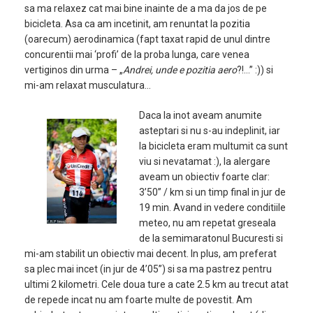
sa ma relaxez cat mai bine inainte de a ma da jos de pe
bicicleta. Asa ca am incetinit, am renuntat la pozitia
(oarecum) aerodinamica (fapt taxat rapid de unul dintre
concurentii mai ‘profi’ de la proba lunga, care venea
vertiginos din urma – „
Andrei, unde e pozitia aero
?!…” :)) si
mi-am relaxat musculatura…
Daca la inot aveam anumite
asteptari si nu s-au indeplinit, iar
la bicicleta eram multumit ca sunt
viu si nevatamat :), la alergare
aveam un obiectiv foarte clar:
3’50” / km si un timp final in jur de
19 min. Avand in vedere conditiile
meteo, nu am repetat greseala
de la semimaratonul Bucuresti si
mi-am stabilit un obiectiv mai decent. In plus, am preferat
sa plec mai incet (in jur de 4’05”) si sa ma pastrez pentru
ultimi 2 kilometri. Cele doua ture a cate 2.5 km au trecut atat
de repede incat nu am foarte multe de povestit. Am