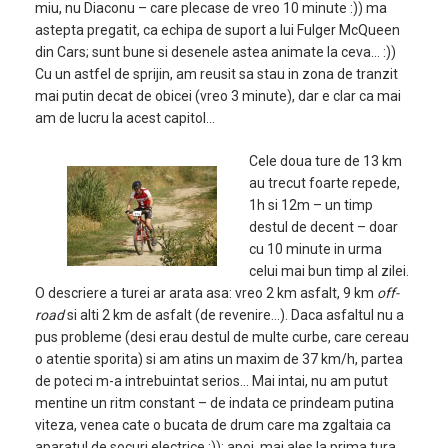
miu, nu Diaconu – care plecase de vreo 10 minute :)) ma
astepta pregatit, ca echipa de suport a lui Fulger McQueen
din Cars; sunt bune si desenele astea animate la ceva… :))
Cu un astfel de sprijin, am reusit sa stau in zona de tranzit
mai putin decat de obicei (vreo 3 minute), dar e clar ca mai
am de lucru la acest capitol…
Cele doua ture de 13 km
au trecut foarte repede,
1h si 12m – un timp
destul de decent – doar
cu 10 minute in urma
celui mai bun timp al zilei.
O descriere a turei ar arata asa: vreo 2 km asfalt, 9 km
off-
road
si alti 2 km de asfalt (de revenire…). Daca asfaltul nu a
pus probleme (desi erau destul de multe curbe, care cereau
o atentie sporita) si am atins un maxim de 37 km/h, partea
de poteci m-a intrebuintat serios… Mai intai, nu am putut
mentine un ritm constant – de indata ce prindeam putina
viteza, venea cate o bucata de drum care ma zgaltaia ca
aparatul de socuri electrice :)); apoi, mai ales la prima tura,