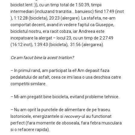
biciclist lent :)), cu un timp total de 1:50:39, timpii
intermediari (incluzand tranzitia… banuiesc) fiind 17:49 (inot
), 1:12:28 (bicicleta), 20:23 (alergare). La stafeta, ne-am
comportat decent, avand in vedere faptul ca Giuseppe,
biciclistul nostru, era racit cobza, iar Andreea este
incepatoare la alergat – locul 23, cu un timp de 2:27:49
(16:12 inot), 1:39:43 (bicicleta), 31:56 (alergarea).
Ce am facut bine la acest triatlon?
– In primul rand, am participat la el! Am depasit faza
pedalatului de asfalt, ceea ce imi lasa o usa deschisa catre
competitii similare.
– Mi-am pregatit bine bicicleta, evitand probleme tehnice.
– Nu am oprit la punctele de alimentare de pe traseu.
Isotonicele, energizantele si
recovery
-ul au functionat
perfect (fara momente de oboseala, fara febra musculara
si o refacere rapida).