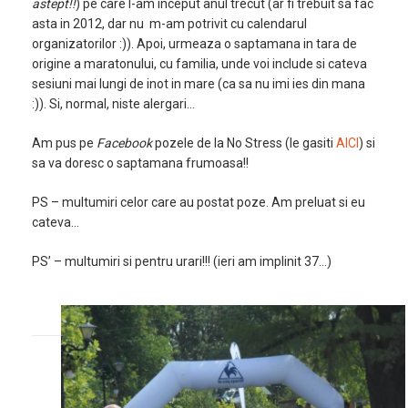
astept!!
) pe care l-am inceput anul trecut (ar fi trebuit sa fac
asta in 2012, dar nu m-am potrivit cu calendarul
organizatorilor :)). Apoi, urmeaza o saptamana in tara de
origine a maratonului, cu familia, unde voi include si cateva
sesiuni mai lungi de inot in mare (ca sa nu imi ies din mana
:)). Si, normal, niste alergari…
Am pus pe
Facebook
pozele de la No Stress (le gasiti
AICI
) si
sa va doresc o saptamana frumoasa!!
PS – multumiri celor care au postat poze. Am preluat si eu
cateva…
PS’ – multumiri si pentru urari!!! (ieri am implinit 37…)