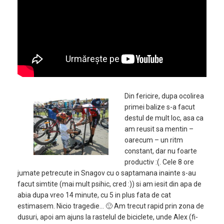
Din fericire, dupa ocolirea
primei balize s-a facut
destul de mult loc, asa ca
am reusit sa mentin –
oarecum – un ritm
constant, dar nu foarte
productiv :(. Cele 8 ore
jumate petrecute in Snagov cu o saptamana inainte s-au
facut simtite (mai mult psihic, cred :)) si am iesit din apa de
abia dupa vreo 14 minute, cu 5 in plus fata de cat
estimasem. Nicio tragedie… 🙂 Am trecut rapid prin zona de
dusuri, apoi am ajuns la rastelul de biciclete, unde Alex (fi-