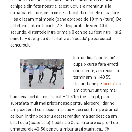
echipele din fata noastra; acest lucru s-a mentinut si la
urmatoarele ture, ceea ce ne-a facut -la ultimele doua ture
– sa o lasam mai moale (pana apropae de 18 min / tura). De
altfel, exceptand locurile 2-3, despartite de vreo 40 de
secunde, distantele intre primele 8 echipe au fost intre 1 si 2
minute – deci greu de fortat vreo ‘rocada’ pe parcursul
concursului.
Intr-un final ‘apoteotic’,
dupa o cursa fara emotii
si incidente, am reusit sa
terminam in 1:43:55,
clasandu-ne pe
locul 7
; nu
am obtinut un timp mai
bun decat cel de anul trecut – 1h41m (ce-i drept, pe o
suprafata mult mai prietenoasa pentru alergare), dar ne-
am pozitionat cu 5 locuri mai sus – deci suntem pe drumul
cel bun! In timp ce scriu aceste randuri ma gandesc ca am
bifat deja (toate cele) 4 editii ale Gerar-ului si o sa profit de
urmatoarele 40-50 pentru a imbunatati statistica… 🙂