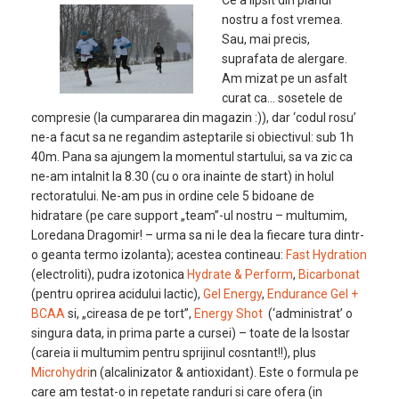
Ce a lipsit din planul
nostru a fost vremea.
Sau, mai precis,
suprafata de alergare.
Am mizat pe un asfalt
curat ca… sosetele de
compresie (la cumpararea din magazin :)), dar ‘codul rosu’
ne-a facut sa ne regandim asteptarile si obiectivul: sub 1h
40m. Pana sa ajungem la momentul startului, sa va zic ca
ne-am intalnit la 8.30 (cu o ora inainte de start) in holul
rectoratului. Ne-am pus in ordine cele 5 bidoane de
hidratare (pe care support „team”-ul nostru – multumim,
Loredana Dragomir! – urma sa ni le dea la fiecare tura dintr-
o geanta termo izolanta); acestea contineau:
Fast Hydration
(electroliti), pudra izotonica
Hydrate & Perform
,
Bicarbonat
(pentru oprirea acidului lactic),
Gel Energy
,
Endurance Gel +
BCAA
si, „cireasa de pe tort”,
Energy Shot
(‘administrat’ o
singura data, in prima parte a cursei) – toate de la Isostar
(careia ii multumim pentru sprijinul cosntant!!), plus
Microhydri
n (alcalinizator & antioxidant). Este o formula pe
care am testat-o in repetate randuri si care ofera (in