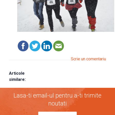
Scrie un comentariu
Articole
similare:
Lasa-ti email-ul pentru a-ti trimite
noutati