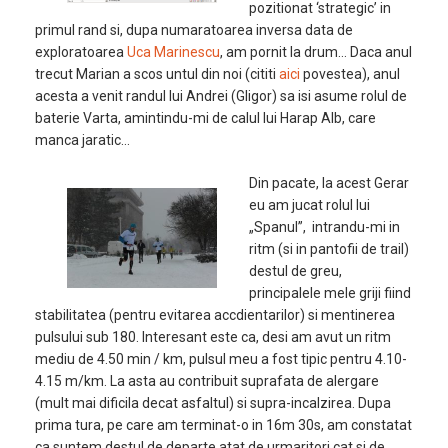
pozitionat ‘strategic’ in
primul rand si, dupa numaratoarea inversa data de
exploratoarea
Uca Marinescu
, am pornit la drum… Daca anul
trecut Marian a scos untul din noi (cititi
aici
povestea), anul
acesta a venit randul lui Andrei (Gligor) sa isi asume rolul de
baterie Varta, amintindu-mi de calul lui Harap Alb, care
manca jaratic…
Din pacate, la acest Gerar
eu am jucat rolul lui
„Spanul”, intrandu-mi in
ritm (si in pantofii de trail)
destul de greu,
principalele mele griji fiind
stabilitatea (pentru evitarea accdientarilor) si mentinerea
pulsului sub 180. Interesant este ca, desi am avut un ritm
mediu de 4.50 min / km, pulsul meu a fost tipic pentru 4.10-
4.15 m/km. La asta au contribuit suprafata de alergare
(mult mai dificila decat asfaltul) si supra-incalzirea. Dupa
prima tura, pe care am terminat-o in 16m 30s, am constatat
ca suntem destul de departe atat de urmaritori cat si de