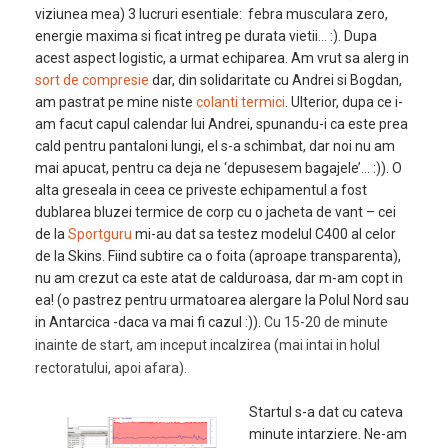
viziunea mea) 3 lucruri esentiale: febra musculara zero,
energie maxima si ficat intreg pe durata vietii… :). Dupa
acest aspect logistic, a urmat echiparea. Am vrut sa alerg in
sort de compresie
dar, din solidaritate cu Andrei si Bogdan,
am pastrat pe mine niste
colanti termici
. Ulterior, dupa ce i-
am facut capul calendar lui Andrei, spunandu-i ca este prea
cald pentru pantaloni lungi, el s-a schimbat, dar noi nu am
mai apucat, pentru ca deja ne ‘depusesem bagajele’… :)). O
alta greseala in ceea ce priveste echipamentul a fost
dublarea bluzei termice de corp cu o jacheta de vant – cei
de la
Sportguru
mi-au dat sa testez modelul C400 al celor
de la Skins. Fiind subtire ca o foita (aproape transparenta),
nu am crezut ca este atat de calduroasa, dar m-am copt in
ea! (o pastrez pentru urmatoarea alergare la Polul Nord sau
in Antarcica -daca va mai fi cazul :)).
Cu 15-20 de minute
inainte de start, am inceput incalzirea (mai intai in holul
rectoratului, apoi afara).
Startul s-a dat cu cateva
minute intarziere. Ne-am