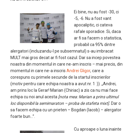
Ei bine, nu au fost -30, ci
-5, -6. Nu a fost vant
apocaliptic, ci cateva
rafale sporadice. Si, daca
ar fi sa facem o statistica,
probabil ca 95% dintre
alergatori (incluzandu-l pe subsemnatul) s-au imbracat
MULT mai gros decat ar fi fost cazul. Dar sa incep povestea
noastra din momentul in care ne-am inscris – mai precis, din
momentul in care ne-a inscris
Andrei Gligor
, care a
corespuns cu primele secunde de la startul inscrierilor
(motiv pentru care echipa noastra a avut nr. 1 :)). „Andrei,
am prins loc la Gerar! Marian (Chiriac) a zis ca nu mai face
echipa cu noi anul acesta
[nota mea: Marian a prins ultimul
loc disponibil la semimaraton – proba de stafeta mixt].
Dar o
sa facem echipa cu un prieten – Bogdan (Iacob) – alergator
foarte bun…”.
Cu aproape o luna inainte