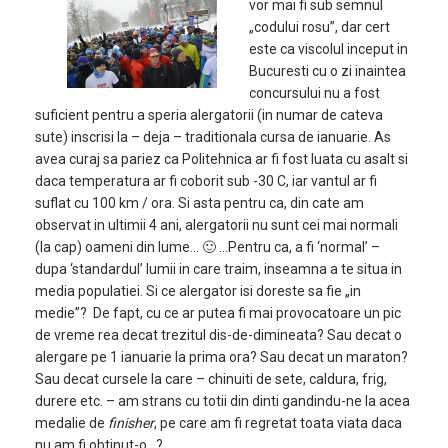
vor mai fi sub semnul
„codului rosu”, dar cert
este ca viscolul inceput in
Bucuresti cu o zi inaintea
concursului nu a fost
suficient pentru a speria alergatorii (in numar de cateva
sute) inscrisi la – deja – traditionala cursa de ianuarie. As
avea curaj sa pariez ca Politehnica ar fi fost luata cu asalt si
daca temperatura ar fi coborit sub -30 C, iar vantul ar fi
suflat cu 100 km / ora. Si asta pentru ca, din cate am
observat in ultimii 4 ani, alergatorii nu sunt cei mai normali
(la cap) oameni din lume… 🙂 …Pentru ca, a fi ‘normal’ –
dupa ‘standardul’ lumii in care traim, inseamna a te situa in
media populatiei. Si ce alergator isi doreste sa fie „in
medie”? De fapt, cu ce ar putea fi mai provocatoare un pic
de vreme rea decat trezitul dis-de-dimineata? Sau decat o
alergare pe 1 ianuarie la prima ora? Sau decat un maraton?
Sau decat cursele la care – chinuiti de sete, caldura, frig,
durere etc. – am strans cu totii din dinti gandindu-ne la acea
medalie de
finisher
, pe care am fi regretat toata viata daca
nu am fi obtinut-o…?