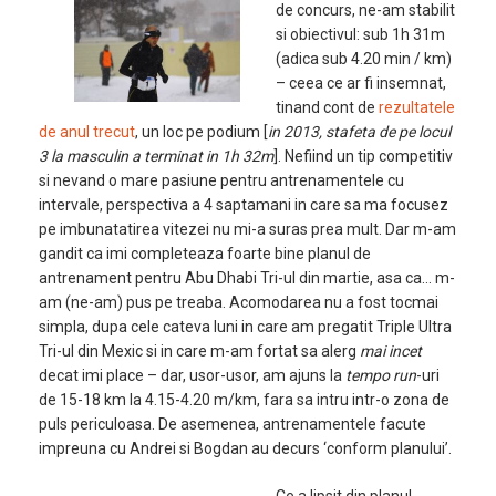
de concurs, ne-am stabilit
si obiectivul: sub 1h 31m
(adica sub 4.20 min / km)
– ceea ce ar fi insemnat,
tinand cont de
rezultatele
de anul trecut
, un loc pe podium [
in 2013, stafeta de pe locul
3 la masculin a terminat in 1h 32m
]. Nefiind un tip competitiv
si nevand o mare pasiune pentru antrenamentele cu
intervale, perspectiva a 4 saptamani in care sa ma focusez
pe imbunatatirea vitezei nu mi-a suras prea mult. Dar m-am
gandit ca imi completeaza foarte bine planul de
antrenament pentru Abu Dhabi Tri-ul din martie, asa ca… m-
am (ne-am) pus pe treaba. Acomodarea nu a fost tocmai
simpla, dupa cele cateva luni in care am pregatit Triple Ultra
Tri-ul din Mexic si in care m-am fortat sa alerg
mai incet
decat imi place – dar, usor-usor, am ajuns la
tempo run
-uri
de 15-18 km la 4.15-4.20 m/km, fara sa intru intr-o zona de
puls periculoasa. De asemenea, antrenamentele facute
impreuna cu Andrei si Bogdan au decurs ‘conform planului’.