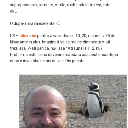
supraponderali, si multe, multe, multe altele. In rest, totul
ok…
O dupa-amiaza exelenta! 🙂
PS –
click aici
pentru a va vedea cu 10, 20, respectiv 30 de
kilograme in plus. Imaginati-va ca maine dimineata v-ati
trezi asa. V-ati panica, nu-i asa? Ati suna la 112, nu?
Problema este ca nu devenim niciodata asa peste noapte, ci
dupa o investitie de ani de zile. Din pacate…