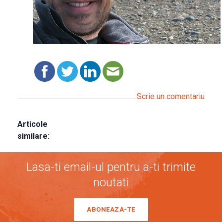
Scrie un comentariu
Articole
similare:
Lasa-ti email-ul pentru a-ti trimite
noutati
ABONEAZA-TE