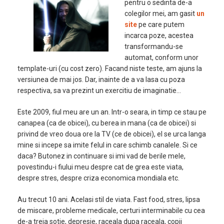
pentru o sedinta de-a
colegilor mei, am gasit
un
site
pe care putem
incarca poze, acestea
transformandu-se
automat, conform unor
template-uri (cu cost zero). Facand niste teste, am ajuns la
versiunea de mai jos. Dar, inainte de a va lasa cu poza
respectiva, sa va prezint un exercitiu de imaginatie…
Este 2009, fiul meu are un an. Intr-o seara, in timp ce stau pe
canapea (ca de obicei), cu berea in mana (ca de obicei) si
privind de vreo doua ore la TV (ce de obicei), el se urca langa
mine si incepe sa imite felul in care schimb canalele. Si ce
daca? Butonez in continuare si imi vad de berile mele,
povestindu-i fiului meu despre cat de grea este viata,
despre stres, despre criza economica mondiala etc.
Au trecut 10 ani. Acelasi stil de viata. Fast food, stres, lipsa
de miscare, probleme medicale, certuri interminabile cu cea
de-a treia sotie, depresie, raceala dupa raceala, copii