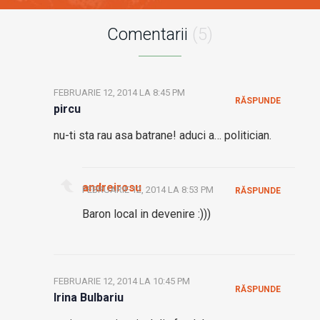
Comentarii
(5)
FEBRUARIE 12, 2014 LA 8:45 PM
RĂSPUNDE
pircu
nu-ti sta rau asa batrane! aduci a… politician.
andreirosu
FEBRUARIE 12, 2014 LA 8:53 PM
RĂSPUNDE
Baron local in devenire :)))
FEBRUARIE 12, 2014 LA 10:45 PM
RĂSPUNDE
Irina Bulbariu