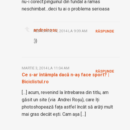
nu-i corect:pinguinul din fundal a ramas
neschimbat…deci tu ai o problema serioasa
andreirosu
FEBRUARIE 13, 2014 LA 9:09 AM
RĂSPUNDE
:))
MARTIE 3, 2014 LA 11:04 AM
RĂSPUNDE
Ce s-ar întâmpla dacă n-aș face sport? |
Biciclistul.ro
[…] acum, revenind la întrebarea din titlu, am
găsit un site (via Andrei Roșu), care îți
photoshopează fața astfel încât să arăți mult
mai gras decât ești. Cam așa […]