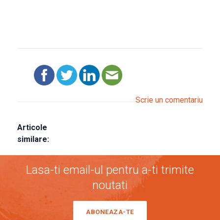
Scrie un comentariu
Articole
similare:
Lasa-ti email-ul pentru a-ti trimite
noutati
ABONEAZA-TE