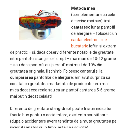
Metoda mea
(complementara cu cele
descrise mai sus): imi
cantaresc
lunar pantofii
de alergare – folosesc un
cantar electronic de
bucatarie
ieftin si extrem
de practic – si, daca observ diferente notabile de greutate
intre pantoful stang si cel drept – mai mari de 10-12 grame
– sau daca pantofii au ‘pierdut’ mai mult de 10% din
greutatea originala, ii schimb. Folosesc cantarul si la
cumpararea
pantofilor de alergare; am avut surpriza sa
constat ca greutatea marketata de producator era mai
mica decat cea reala sau ca un pantof cantarea 5-6 grame
mai putin decat celalat!
Diferenta de greutate stang-drept poate fi si un indicator
foarte bun pentru o accidentare, existenta sau viitoare
(dupa o accidentare avem tendinta de a muta greutatea pe
piciorul sanatos si, in timp, asta il va solicita).