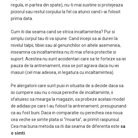
regula, in partea din spate), nu-ti mai sustine si protejeaza
piciorul sau restul corpului la fel ca atunci cand i-ai folosit
prima data.
Cum iti dai seama cand se strica incaltamintea? Pur si
simplu corpul tau iti va spune. Cand incepi sa ai dureri la
nivelul talpii, tibiei sau al genunchilor ori altele asemenea,
inseamna ca incaltamintea nu iti mai ofera protectie si
suport. Acestea nu sunt accidentari care sa te forteze sa iei
pauza de la antrenament, insa se pot agrava daca nu iei
masuri (cel mai adesea, in legatura cu incaltamintea).
Pe alergatorii care sunt pusi in situatia de a decide daca sa
isi cumpere sau nu o noua pereche de incaltaminte, ii
sfatuiesc sa mearga la magazin, sa probeze acelasi model
de adidasi pe care l-au folosit la antrenament, presupunand
ca au fost buni. Daca in comparatie cu perechea cea noua
cea veche se simte plata si “moarta”, ai primit raspunsul.
Cea mai buna metoda sa iti dai seama de diferenta este
sa
o simti
.