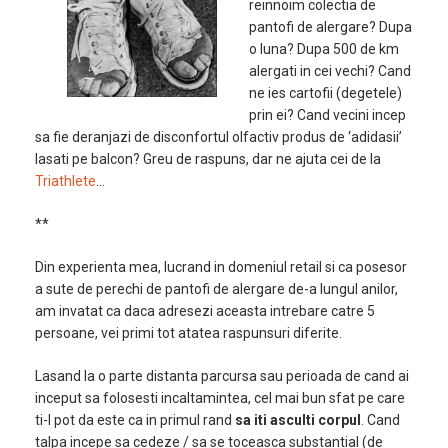
reinnoim colectia de
pantofi de alergare? Dupa
o luna? Dupa 500 de km
alergati in cei vechi? Cand
ne ies cartofii (degetele)
prin ei? Cand vecini incep
sa fie deranjazi de disconfortul olfactiv produs de ‘adidasii’
lasati pe balcon? Greu de raspuns, dar ne ajuta cei de la
Triathlete
…
**
Din experienta mea, lucrand in domeniul retail si ca posesor
a sute de perechi de pantofi de alergare de-a lungul anilor,
am invatat ca daca adresezi aceasta intrebare catre 5
persoane, vei primi tot atatea raspunsuri diferite.
Lasand la o parte distanta parcursa sau perioada de cand ai
inceput sa folosesti incaltamintea, cel mai bun sfat pe care
ti-l pot da este ca in primul rand
sa iti asculti corpul
. Cand
talpa incepe sa cedeze / sa se toceasca substantial (de