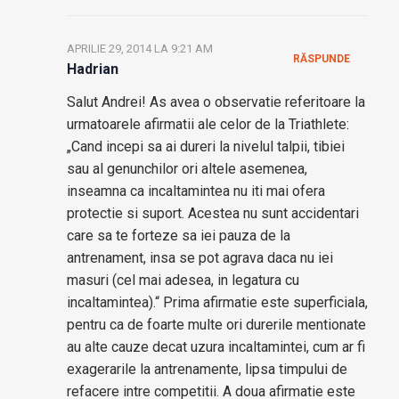
APRILIE 29, 2014 LA 9:21 AM
RĂSPUNDE
Hadrian
Salut Andrei! As avea o observatie referitoare la
urmatoarele afirmatii ale celor de la Triathlete:
„Cand incepi sa ai dureri la nivelul talpii, tibiei
sau al genunchilor ori altele asemenea,
inseamna ca incaltamintea nu iti mai ofera
protectie si suport. Acestea nu sunt accidentari
care sa te forteze sa iei pauza de la
antrenament, insa se pot agrava daca nu iei
masuri (cel mai adesea, in legatura cu
incaltamintea).“ Prima afirmatie este superficiala,
pentru ca de foarte multe ori durerile mentionate
au alte cauze decat uzura incaltamintei, cum ar fi
exagerarile la antrenamente, lipsa timpului de
refacere intre competitii. A doua afirmatie este