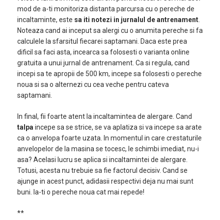
mod de a-ti monitoriza distanta parcursa cu o pereche de
incaltaminte, este
sa iti notezi in jurnalul de antrenament
.
Noteaza cand ai inceput sa alergi cu o anumita pereche si fa
calculele la sfarsitul fiecarei saptamani. Daca este prea
dificil sa faci asta, incearca sa folosesti o varianta online
gratuita a unui jurnal de antrenament. Ca si regula, cand
incepi sa te apropii de 500 km, incepe sa folosesti o pereche
noua si sa o alternezi cu cea veche pentru cateva
saptamani.
In final, fii foarte atent la incaltamintea de alergare. Cand
talpa
incepe sa se strice, se va aplatiza si va incepe sa arate
ca o anvelopa foarte uzata. In momentul in care crestaturile
anvelopelor de la masina se tocesc, le schimbi imediat, nu-i
asa? Acelasi lucru se aplica si incaltamintei de alergare.
Totusi, acesta nu trebuie sa fie factorul decisiv. Cand se
ajunge in acest punct, adidasii respectivi deja nu mai sunt
buni. Ia-ti o pereche noua cat mai repede!
**