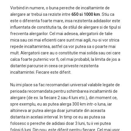
Vorbind in numere, o buna pereche de incaltaminte de
alergare ar trebui sa reziste intre
650 si 1000 km
. Stiu ca
este o diferenta foarte mare, insa rezistenta adidasilor este
influentata de constitutia ta, de stilul de alergare si de tipul si
frecventa alergarilor. Cel mai adesea, alergatorii de talie
mica sau cei mai eficienti care sunt mai agili, nu-si vor strica
repede incaltamintea, astfel ca vor putea sa o poarte mai
mult. Alergatorii care au o constitutie mai solida sau cei care
calca foarte puternic vor fi, cel mai probabil, la limita de jos a
distantei parcurse in ceea ce priveste rezistenta
incaltamintei. Fiecare este diferit.
Nu imi place sa fac recomandari universal valabile legate de
perioada recomandata pentru schimbarea incaltamintii de
alergare (de ex. la fiecare 2 sau 4 luni etc.), din moment ce,
spre exemplu, eu as putea alerga 300 km intr-o luna, iar
altcineva ar putea alerga doar jumatate din aceasta
distanta in acelasi interval. In timp ce eu as putea sa
folosesc o pereche de adidasi doar 3 luni, tu ii vei putea
folosi 6 luni. Din nou, este diferit pentru fiecare. Cel mai usor