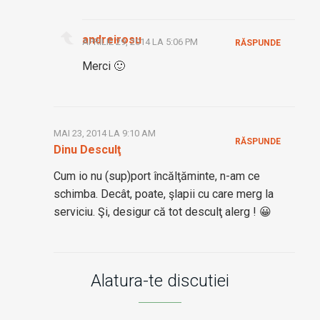
andreirosu
APRILIE 29, 2014 LA 5:06 PM
RĂSPUNDE
Merci 🙂
MAI 23, 2014 LA 9:10 AM
RĂSPUNDE
Dinu Desculţ
Cum io nu (sup)port încălţăminte, n-am ce
schimba. Decât, poate, şlapii cu care merg la
serviciu. Şi, desigur că tot desculţ alerg ! 😀
Alatura-te discutiei