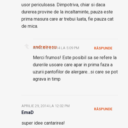
usor periculoasa. Dimpotriva, chiar si daca
durerea provine de la incaltaminte, pauza este
prima masura care ar trebui luata, fie pauza cat
de mica.
andreirosu
APRILIE 29, 2014 LA 5:09 PM
RĂSPUNDE
Merci frumos! Este posibil sa se refere la
durerile usoare care apar in prima faza a
uzurii pantofilor de alergare…si care se pot
agrava in timp
APRILIE 29, 2014 LA 12:02 PM
RĂSPUNDE
EmaD
super idee cantarirea!