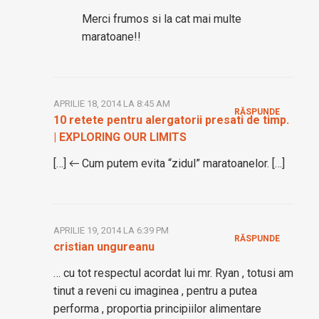
Merci frumos si la cat mai multe
maratoane!!
APRILIE 18, 2014 LA 8:45 AM
RĂSPUNDE
10 retete pentru alergatorii presati de timp.
| EXPLORING OUR LIMITS
[…] ← Cum putem evita “zidul” maratoanelor. […]
APRILIE 19, 2014 LA 6:39 PM
RĂSPUNDE
cristian ungureanu
… cu tot respectul acordat lui mr. Ryan , totusi am
tinut a reveni cu imaginea , pentru a putea
performa , proportia principiilor alimentare