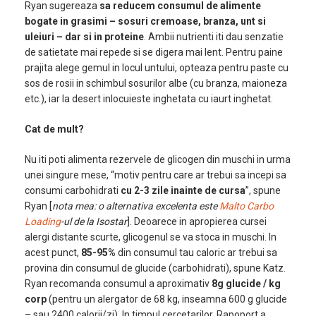
Ryan sugereaza
sa reducem consumul de alimente
bogate in grasimi – sosuri cremoase, branza, unt si
uleiuri – dar si in proteine
. Ambii nutrienti iti dau senzatie
de satietate mai repede si se digera mai lent. Pentru paine
prajita alege gemul in locul untului, opteaza pentru paste cu
sos de rosii in schimbul sosurilor albe (cu branza, maioneza
etc.), iar la desert inlocuieste inghetata cu iaurt inghetat.
Cat de mult?
Nu iti poti alimenta rezervele de glicogen din muschi in urma
unei singure mese, “motiv pentru care ar trebui sa incepi sa
consumi carbohidrati
cu 2-3 zile inainte de cursa
”, spune
Ryan [
nota mea: o alternativa excelenta este
Malto Carbo
Loading
-ul de la Isostar
]. Deoarece in apropierea cursei
alergi distante scurte, glicogenul se va stoca in muschi. In
acest punct,
85-95%
din consumul tau caloric ar trebui sa
provina din consumul de glucide (carbohidrati), spune Katz.
Ryan recomanda consumul a aproximativ
8g glucide / kg
corp
(pentru un alergator de 68 kg, inseamna 600 g glucide
– sau 2400 calorii/zi). In timpul cercetarilor, Rapoport a