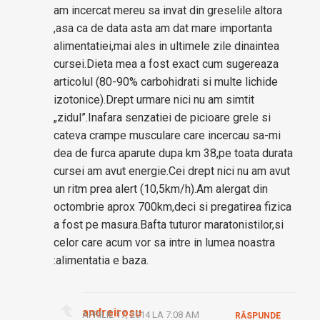
am incercat mereu sa invat din greselile altora
,asa ca de data asta am dat mare importanta
alimentatiei,mai ales in ultimele zile dinaintea
cursei.Dieta mea a fost exact cum sugereaza
articolul (80-90% carbohidrati si multe lichide
izotonice).Drept urmare nici nu am simtit
„zidul”.Inafara senzatiei de picioare grele si
cateva crampe musculare care incercau sa-mi
dea de furca aparute dupa km 38,pe toata durata
cursei am avut energie.Cei drept nici nu am avut
un ritm prea alert (10,5km/h).Am alergat din
octombrie aprox 700km,deci si pregatirea fizica
a fost pe masura.Bafta tuturor maratonistilor,si
celor care acum vor sa intre in lumea noastra
:alimentatia e baza.
andreirosu
APRILIE 17, 2014 LA 7:08 AM
RĂSPUNDE