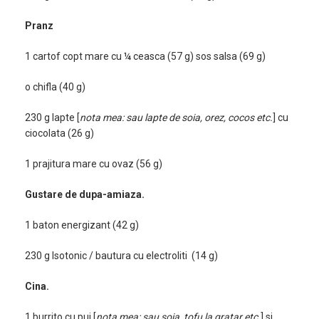
Pranz
1 cartof copt mare cu ¼ ceasca (57 g) sos salsa (69 g)
o chifla (40 g)
230 g lapte [
nota mea: sau lapte de soia, orez, cocos etc.
] cu
ciocolata (26 g)
1 prajitura mare cu ovaz (56 g)
Gustare de dupa-amiaza.
1 baton energizant (42 g)
230 g Isotonic / bautura cu electroliti (14 g)
Cina.
1 burrito cu pui [
nota mea: sau soia, tofu la gratar etc.
] si