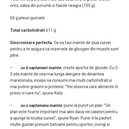
orez, salsa din porumb si fasole neagra (105 g)
60 g jeleuri gumate
Total carbohidrati
611 g
Sincronizare perfecta.
Ce sa faci inainte de ziua cursei
pentru a te asigura ca rezervele de glicogen din muschi sunt
pline.
–
cu 6 saptamani inainte:
creste aportul de glucide. Cu 2-
3 zile inainte de cea mai lunga alergare de dinaintea
maratonului, incepe sa consumi mai multi carbohidrati si
mai putine grasimi si proteine. “Vei observa care alimente iti
priesc si care nu”, spune Katz.
–
cu o saptamana inainte:
pune la punct un plan. “Un
plan este foarte important mai ales daca vei calatori pentru
a ajunge la locatia cursei”, spune Ryan. Pune-ti la pachet
multe gustari precum batoane pentru sportivi, covrigi si