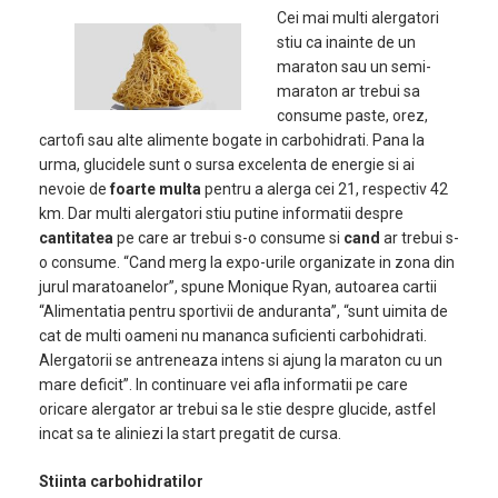
Cei mai multi alergatori
stiu ca inainte de un
maraton sau un semi-
maraton ar trebui sa
consume paste, orez,
cartofi sau alte alimente bogate in carbohidrati. Pana la
urma, glucidele sunt o sursa excelenta de energie si ai
nevoie de
foarte multa
pentru a alerga cei 21, respectiv 42
km. Dar multi alergatori stiu putine informatii despre
cantitatea
pe care ar trebui s-o consume si
cand
ar trebui s-
o consume. “Cand merg la expo-urile organizate in zona din
jurul maratoanelor”, spune Monique Ryan, autoarea cartii
“Alimentatia pentru sportivii de anduranta”, “sunt uimita de
cat de multi oameni nu mananca suficienti carbohidrati.
Alergatorii se antreneaza intens si ajung la maraton cu un
mare deficit”. In continuare vei afla informatii pe care
oricare alergator ar trebui sa le stie despre glucide, astfel
incat sa te aliniezi la start pregatit de cursa.
Stiinta carbohidratilor