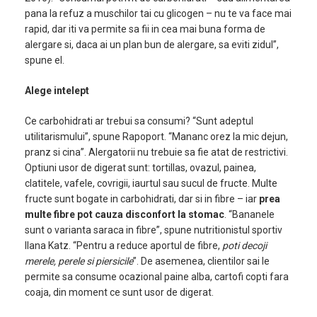
pana la refuz a muschilor tai cu glicogen – nu te va face mai
rapid, dar iti va permite sa fii in cea mai buna forma de
alergare si, daca ai un plan bun de alergare, sa eviti zidul”,
spune el.
Alege intelept
Ce carbohidrati ar trebui sa consumi? “Sunt adeptul
utilitarismului”, spune Rapoport. “Mananc orez la mic dejun,
pranz si cina”. Alergatorii nu trebuie sa fie atat de restrictivi.
Optiuni usor de digerat sunt: tortillas, ovazul, painea,
clatitele, vafele, covrigii, iaurtul sau sucul de fructe. Multe
fructe sunt bogate in carbohidrati, dar si in fibre – iar
prea
multe fibre pot cauza disconfort la stomac
. “Bananele
sunt o varianta saraca in fibre”, spune nutritionistul sportiv
Ilana Katz. “Pentru a reduce aportul de fibre,
poti decoji
merele, perele si piersicile
”. De asemenea, clientilor sai le
permite sa consume ocazional paine alba, cartofi copti fara
coaja, din moment ce sunt usor de digerat.