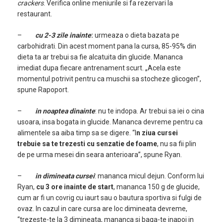
crackers
. Verifica online meniurile si fa rezervari la
restaurant.
–
cu 2-3 zile inainte
:
urmeaza o dieta bazata pe
carbohidrati. Din acest moment pana la cursa, 85-95% din
dieta ta ar trebui sa fie alcatuita din glucide. Mananca
imediat dupa fiecare antrenament scurt. „Acela este
momentul potrivit pentru ca muschii sa stocheze glicogen”,
spune Rapoport.
–
in noaptea dinainte
: nu te indopa. Ar trebui sa iei o cina
usoara, insa bogata in glucide. Mananca devreme pentru ca
alimentele sa aiba timp sa se digere. “I
n ziua cursei
trebuie sa te trezesti cu senzatie de foame
, nu sa fii plin
de pe urma mesei din seara anterioara”, spune Ryan.
–
in dimineata cursei
: mananca micul dejun. Conform lui
Ryan,
cu 3 ore inainte de start
, mananca 150 g de glucide,
cum ar fi un covrig cu iaurt sau o bautura sportiva si fulgi de
ovaz. In cazul in care cursa are loc dimineata devreme,
“trezeste-te la 3 dimineata, mananca si baga-te inapoi in