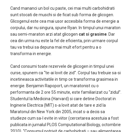
Cand mananci un bol cu paste, cei mai multi carbohidrati
sunt stocati de muschi si de ficat sub forma de glicogen.
Glicogenul este cea mai usor accesibila forma de energie a
corpului, dar nu singura, spune Ryan. In timpul unui maraton
sau semi-maraton arzi atat glicogen
cat si grasime
. Dar
cea din urma nu este la fel de eficienta, prin urmare corpul
tau va trebui sa depuna mai mult efort pentru a o
transforma in energie.
Cand consumi toate rezervele de glicogen in timpul unei
curse, spunem ca “te-ai lovit de zid”. Corpul tau trebuie sa-si
incetineasca activitatile in timp ce transforma grasimea in
energie. Benjamin Rapoport, un maratonist cu o
performanta de 2 ore 55 minute, este familiarizat cu “zidul”.
Studentul la Medicina (Harvard) si care detine Doctorat in
Inginerie Electrica (MIT) s-a lovit atat de tare e zid la
Maratonul din New York din 2005, incat s-a decis sa
studieze cum sa-l evite in viitor (cercetarea acestuia a fost
publicata in jurnalul PLOS Computational Biology, octombrie
2010). “Consumul potrivit de carbohidrati – sau alimentarea