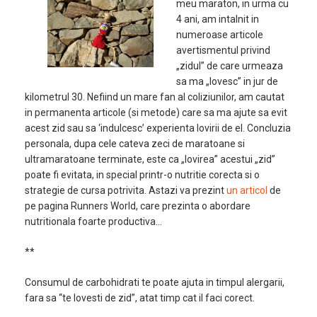
meu maraton, in urma cu
4 ani, am intalnit in
numeroase articole
avertismentul privind
„zidul” de care urmeaza
sa ma „lovesc” in jur de
kilometrul 30. Nefiind un mare fan al coliziunilor, am cautat
in permanenta articole (si metode) care sa ma ajute sa evit
acest zid sau sa ‘indulcesc’ experienta lovirii de el. Concluzia
personala, dupa cele cateva zeci de maratoane si
ultramaratoane terminate, este ca „lovirea” acestui „zid”
poate fi evitata, in special printr-o nutritie corecta si o
strategie de cursa potrivita. Astazi va prezint
un articol
de
pe pagina Runners World, care prezinta o abordare
nutritionala foarte productiva…
**
Consumul de carbohidrati te poate ajuta in timpul alergarii,
fara sa “te lovesti de zid”, atat timp cat il faci corect.