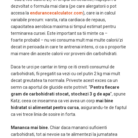
dezvoltat o formula mai clara (pe care alergatorii o pot
accesa la
endurancecalculator.com
), care ia in calcul
variabile precum: varsta, rata cardiaca de repaus,
capacitatea aerobica maxima si timpul estimat pentru
terminarea cursei. Este important sa tii minte ca –
foarte probabil – nu vei consuma mult mai multe calorii/zi
decat in perioada in care te antrenai intens, ci ca o proportie
mai mare din aceste calorii vor proveni din carbohidrati.
Daca te urci pe cantar in timp ce iti cresti consumul de
carbohidrati, fii pregatit sa vezi cu cel putin 2 kg mai mult
decat greutatea ta normala. Priveste acest exces ca un
semn ca aportul de glucide este potrivit. “
Pentru fiecare
gram de carbohidrati stocat, stochezi 3 g de apa
”, spune
Katz; ceea ce inseamna ca vei avea un corp
mai bine
hidratat si alimentat pentru cursa
, asigurandu-te de faptul
ca vei trece linia de sosire in forta.
Mananca mai bine.
Chiar daca mananci suficienti
carbohidrati, tot ai nevoie sa te alimentezi la jumatatea