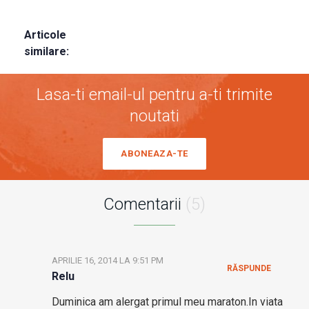
Articole
similare:
Lasa-ti email-ul pentru a-ti trimite
noutati
ABONEAZA-TE
Comentarii
(5)
APRILIE 16, 2014 LA 9:51 PM
RĂSPUNDE
Relu
Duminica am alergat primul meu maraton.In viata