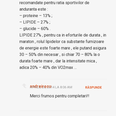
recomandate pentru ratia sportivilor de
anduranta este :
– proteine – 13% ;
– LIPIDE – 27% ;
– glucide – 60% .
LIPIDE 27% , pentru ca in eforturile de durata , in
maraton , rolul lipidelor ca substante furnizoare
de energie este foarte mare , ele putand asigura
30 – 50% din necesar , si chiar 70 – 80% la o
durata foarte mare , dar la intensitate mica ,
adica 20% – 40% din VO2max …
andreirosu
APRILIE 20, 2014 LA 8:06 AM
RĂSPUNDE
Merci frumos pentru completari!!