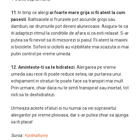
11
. In timp ce alergi
ai foarte mare grija si fii atent la cum
pasesti
. Baltoacele si frunzele pot ascunde gropi sau
damburi, iar drumurile pot deveni alunecoase. Asigura-te ca
iti adaptezi ritmul la conditiile de afara si ca esti relaxat. S-ar
putea sa fii nevoit sa iti micsorezi si pasul. Fii atent la masini
si biciclete. Soferii si ciclistii au vizibilitate mai scazuta si mai
putin control pe vreme umeda.
12. Aminteste-ti sa te hidratezi
. Alergarea pe vreme
umeda sau rece iti poate reduce setea, iar purtarea unui
echipament in straturi te poate face sa transpiri mai mult.
Prin urmare, chiar daca nu te simti transpirat sau insetat, tot
risti sa te deshidratezi.
Urmeaza aceste sfaturi si nu numai ca vei supravietui
alergarilor pe vreme ploioasa, dar s-ar putea chiar sa ajunga
sa iti placa!
Sursa:
Yuriinahurry