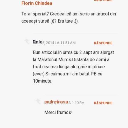
Florin Chindea
Te-ai speriat? Credeai că am scris un articol din
aceeaşi sursă :))? Era tare :)).
Relu
MAI 15, 2014 LA 11:51 AM
RĂSPUNDE
Bun articolul.In urma cu 2 sapt am alergat
la Maratonul Mures.Distanta de semi a
fost cea mai lunga alergare in ploaie
(ever).Si culmea:mi-am batut PB cu
10minute.
andreirosu
MAI 15, 2014 LA 1:10 PM
RĂSPUNDE
Merci frumos!