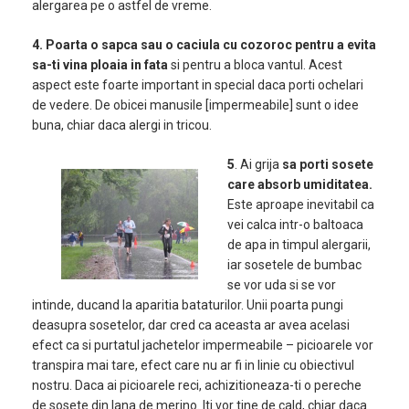
alergarea pe o astfel de vreme.
4. Poarta o sapca sau o caciula cu cozoroc pentru a evita
sa-ti vina ploaia in fata
si pentru a bloca vantul. Acest
aspect este foarte important in special daca porti ochelari
de vedere. De obicei manusile [impermeabile] sunt o idee
buna, chiar daca alergi in tricou.
5
. Ai grija
sa porti sosete
care absorb umiditatea.
Este aproape inevitabil ca
vei calca intr-o baltoaca
de apa in timpul alergarii,
iar sosetele de bumbac
se vor uda si se vor
intinde, ducand la aparitia bataturilor. Unii poarta pungi
deasupra sosetelor, dar cred ca aceasta ar avea acelasi
efect ca si purtatul jachetelor impermeabile – picioarele vor
transpira mai tare, efect care nu ar fi in linie cu obiectivul
nostru. Daca ai picioarele reci, achizitioneaza-ti o pereche
de sosete din lana de merino. Iti vor tine de cald, chiar daca