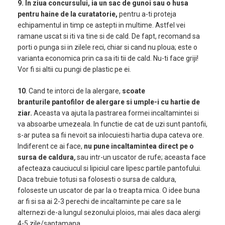
9. In ziua concursului, ia un sac de gunoi sau o husa
pentru haine de la curatatorie,
pentru a-ti proteja
echipamentul in timp ce astepti in multime. Astfel vei
ramane uscat si iti va tine si de cald. De fapt, recomand sa
porti o punga si in zilele reci, chiar si cand nu ploua; este o
varianta economica prin ca sa iti tii de cald. Nu-ti face griji!
Vor fi si altii cu pungi de plastic pe ei.
10
. Cand te intorci de la alergare,
scoate
branturile pantofilor de alergare si umple-i cu hartie de
ziar.
Aceasta va ajuta la pastrarea formei incaltamintei si
va absoarbe umezeala. In functie de cat de uzi sunt pantofii,
s-ar putea sa fii nevoit sa inlocuiesti hartia dupa cateva ore.
Indiferent ce ai face,
nu pune incaltamintea direct pe o
sursa de caldura
,
sau intr-un uscator de rufe; aceasta face
afecteaza cauciucul si lipiciul care lipesc partile pantofului.
Daca trebuie totusi sa folosesti o sursa de caldura,
foloseste un uscator de par la o treapta mica. O idee buna
ar fi si sa ai 2-3 perechi de incaltaminte pe care sa le
alternezi de-a lungul sezonului ploios, mai ales daca alergi
4-5 zile/saptamana.