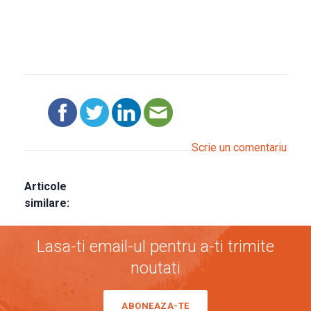
Scrie un comentariu
Articole
similare:
Lasa-ti email-ul pentru a-ti trimite
noutati
ABONEAZA-TE