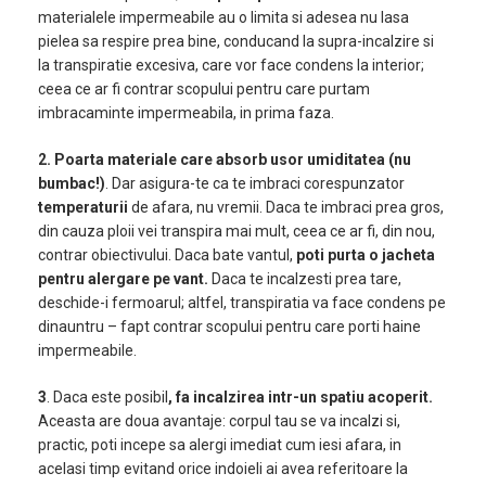
materialele impermeabile au o limita si adesea nu lasa
pielea sa respire prea bine, conducand la supra-incalzire si
la transpiratie excesiva, care vor face condens la interior;
ceea ce ar fi contrar scopului pentru care purtam
imbracaminte impermeabila, in prima faza.
2. Poarta materiale care absorb usor umiditatea (nu
bumbac!)
. Dar asigura-te ca te imbraci corespunzator
temperaturii
de afara, nu vremii. Daca te imbraci prea gros,
din cauza ploii vei transpira mai mult, ceea ce ar fi, din nou,
contrar obiectivului. Daca bate vantul,
poti purta o jacheta
pentru alergare pe vant.
Daca te incalzesti prea tare,
deschide-i fermoarul; altfel, transpiratia va face condens pe
dinauntru – fapt contrar scopului pentru care porti haine
impermeabile.
3
. Daca este posibil
,
fa incalzirea intr-un spatiu acoperit.
Aceasta are doua avantaje: corpul tau se va incalzi si,
practic, poti incepe sa alergi imediat cum iesi afara, in
acelasi timp evitand orice indoieli ai avea referitoare la