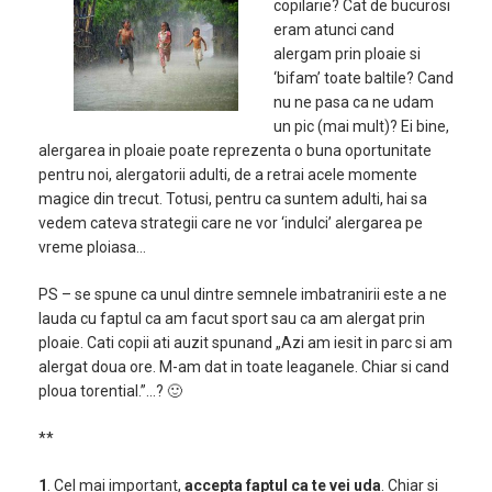
copilarie? Cat de bucurosi
eram atunci cand
alergam prin ploaie si
‘bifam’ toate baltile? Cand
nu ne pasa ca ne udam
un pic (mai mult)? Ei bine,
alergarea in ploaie poate reprezenta o buna oportunitate
pentru noi, alergatorii adulti, de a retrai acele momente
magice din trecut. Totusi, pentru ca suntem adulti, hai sa
vedem cateva strategii care ne vor ‘indulci’ alergarea pe
vreme ploiasa…
PS – se spune ca unul dintre semnele imbatranirii este a ne
lauda cu faptul ca am facut sport sau ca am alergat prin
ploaie. Cati copii ati auzit spunand „Azi am iesit in parc si am
alergat doua ore. M-am dat in toate leaganele. Chiar si cand
ploua torential.”…? 🙂
**
1
. Cel mai important,
accepta faptul ca te vei uda
. Chiar si