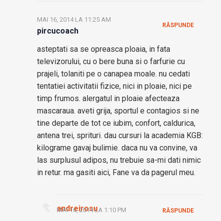
MAI 16, 2014 LA 11:25 AM
RĂSPUNDE
pircucoach
asteptati sa se opreasca ploaia, in fata
televizorului, cu o bere buna si o farfurie cu
prajeli, tolaniti pe o canapea moale. nu cedati
tentatiei activitatii fizice, nici in ploaie, nici pe
timp frumos. alergatul in ploaie afecteaza
mascaraua. aveti grija, sportul e contagios si ne
tine departe de tot ce iubim, confort, caldurica,
antena trei, sprituri. dau cursuri la academia KGB:
kilograme gavaj bulimie. daca nu va convine, va
las surplusul adipos, nu trebuie sa-mi dati nimic
in retur. ma gasiti aici, Fane va da pagerul meu.
andreirosu
MAI 16, 2014 LA 1:10 PM
RĂSPUNDE