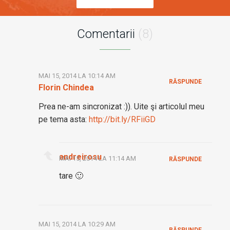
Comentarii
(8)
MAI 15, 2014 LA 10:14 AM
RĂSPUNDE
Florin Chindea
Prea ne-am sincronizat :)). Uite şi articolul meu
pe tema asta:
http://bit.ly/RFiiGD
andreirosu
MAI 15, 2014 LA 11:14 AM
RĂSPUNDE
tare 🙂
MAI 15, 2014 LA 10:29 AM
RĂSPUNDE