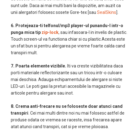
sunt ude. Daca ai mai multi bani la dispozitie, am auzit ca
unii alergatori folosesc sosete Gore-tex [sau
SealSkins
].
6. Protejeaza-ti telfonul/mp3 player-ul punandu-l intr-o
punga mica tip
zip-lock
, sau infasoara-l in invelis de plastic.
Touch screen-ul va functiona chiar si cu plastic.Acesta este
un sfat bun si pentru alergarea pe vreme foarte calda cand
transpiri mult.
7. Poarta elemente vizibile.
Iti va creste vizibilitatea daca
porti materiale reflectorizante sau un tricou intr-o culoare
mai deschisa. Adauga echipamentului de alergare si niste
LED-uri. Le poti gasi la preturi accesibile la magazinele cu
articole pentru alergare sau inot.
8. Crema anti-frecare nu se foloseste doar atunci cand
transpiri
. Cei mai multi dintre noi nu mai folosesc astfel de
produse odata ce vremea se raceste, insa frecarea apare
atat atunci cand transpiri, cat si pe vreme ploioasa.