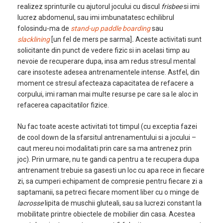
realizez sprinturile cu ajutorul jocului cu discul
frisbee
si imi
lucrez abdomenul, sau imi imbunatatesc echilibrul
folosindu-ma de
stand-up paddle boarding
sau
slacklining
[un fel de mers pe sarma]
.
Aceste activitati sunt
solicitante din punct de vedere fizic si in acelasi timp au
nevoie de recuperare dupa, insa am redus stresul mental
care insoteste adesea antrenamentele intense. Astfel, din
moment ce stresul afecteaza capacitatea de refacere a
corpului, imi raman mai multe resurse pe care sa le aloc in
refacerea capacitatilor fizice.
Nu fac toate aceste activitati tot timpul (cu exceptia fazei
de cool down de la sfarsitul antrenamentului si a jocului –
caut mereu noi modalitati prin care sa ma antrenez prin
joc). Prin urmare, nu te gandi ca pentru a te recupera dupa
antrenament trebuie sa gasesti un loc cu apa rece in fiecare
zi, sa cumperi echipament de compresie pentru fiecare zi a
saptamanii, sa petreci fiecare moment liber cu o minge de
lacrosse
lipita de muschii gluteali, sau sa lucrezi constant la
mobilitate printre obiectele de mobilier din casa. Acestea