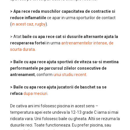
> Apa rece reda muschilor capacitatea de contractie si
reduce inflamatiile
ce apar in urma sporturilor de contact
(
in acest caz, rugby
).
> Atat
baile cu apa rece cat si dusurile alternante ajuta la
recuperarea fortei
in urma
antrenamentelor intense, de
scurta durata
.
> Baile cu apa rece ajuta sportivii de viteza sa-si mentina
performantele pe parcursul zilelor consecutive de
antrenament
, conform
unui studiu recent
.
> Baile cu apa rece ajuta jucatorii de baschet sa se
refaca
dupa meciuri
.
De cativa ani imi folosesc piscina in acest sens –
temperatura apei este undeva la 12-13 grade C iarna si mai
ridicata vara. Unii folosesc baile cu gheata. Altii se rezuma la
dusurile reci. Toate functioneaza. Eu prefer piscina, sau