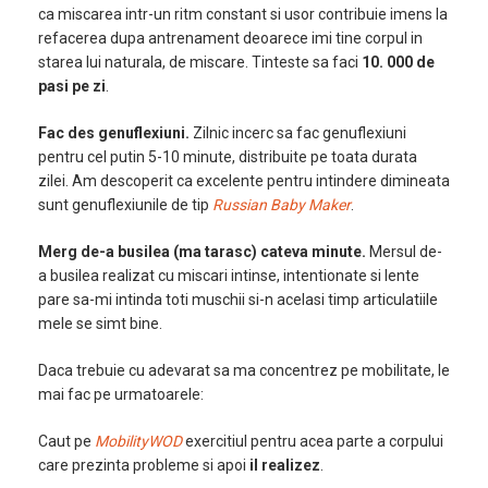
ca miscarea intr-un ritm constant si usor contribuie imens la
refacerea dupa antrenament deoarece imi tine corpul in
starea lui naturala, de miscare. Tinteste sa faci
10. 000 de
pasi pe zi
.
Fac des genuflexiuni.
Zilnic incerc sa fac genuflexiuni
pentru cel putin 5-10 minute, distribuite pe toata durata
zilei. Am descoperit ca excelente pentru intindere dimineata
sunt genuflexiunile de tip
Russian Baby Maker
.
Merg de-a busilea
(ma tarasc) cateva minute
.
Mersul de-
a busilea realizat cu miscari intinse, intentionate si lente
pare sa-mi intinda toti muschii si-n acelasi timp articulatiile
mele se simt bine.
Daca trebuie cu adevarat sa ma concentrez pe mobilitate, le
mai fac pe urmatoarele:
Caut pe
MobilityWOD
exercitiul pentru acea parte a corpului
care prezinta probleme si apoi
il realizez
.