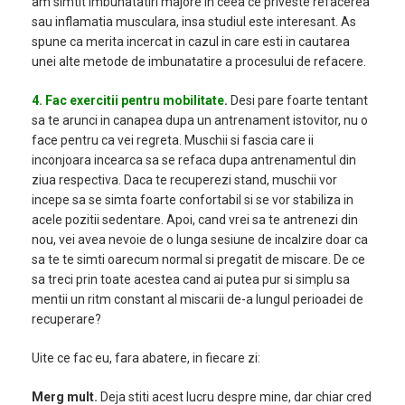
am simtit imbunatatiri majore in ceea ce priveste refacerea
sau inflamatia musculara, insa studiul este interesant. As
spune ca merita incercat in cazul in care esti in cautarea
unei alte metode de imbunatatire a procesului de refacere.
4. Fac exercitii pentru mobilitate
.
Desi pare foarte tentant
sa te arunci in canapea dupa un antrenament istovitor, nu o
face pentru ca vei regreta. Muschii si fascia care ii
inconjoara incearca sa se refaca dupa antrenamentul din
ziua respectiva. Daca te recuperezi stand, muschii vor
incepe sa se simta foarte confortabil si se vor stabiliza in
acele pozitii sedentare. Apoi, cand vrei sa te antrenezi din
nou, vei avea nevoie de o lunga sesiune de incalzire doar ca
sa te te simti oarecum normal si pregatit de miscare. De ce
sa treci prin toate acestea cand ai putea pur si simplu sa
mentii un ritm constant al miscarii de-a lungul perioadei de
recuperare?
Uite ce fac eu, fara abatere, in fiecare zi:
Merg mult.
Deja stiti acest lucru despre mine, dar chiar cred