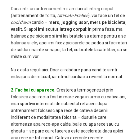
Daca intr-un antrenament mi-am lucrat intreg corpul
(antrenament de forta,
Ultimate Frisbee
), voi face un fel de
cool down
cardio –
mers, jogging usor, mers pe bicicleta,
vaslit
. Si apoi
imi scutur intreg corpul
: in prima faza, ma
balansez pe picioare si imi las bratele sa atarne pentru a se
balansa si ele; apoi imi fixez picioarele pe podea si fac rotari
de solduri inainte si-napoi, la fel, cu bratele lasate liber, sa se
miste cum vor.
Nu exista reguli aici. Doar ai rabdare pana cand te simti
indeajuns de relaxat, iar ritmul cardiac a revenit la normal.
2
.
Fac bai cu apa rece.
Cresterea termogenezei prin
folosirea apei reci a fost in mare voga in urma cu cativa ani,
insa sportivii interesati de subiectul refacerii dupa
antrenament folosesc apa rece de cateva decenii.
Indiferent de modalitatea folosita – dusurile care
alterneaza apa rece-apa calda, baile cu apa rece sau cu
gheata – se pare ca refacerea este accelerata daca aplici
apa rece pe tot corpul. Cateva exemple recente: