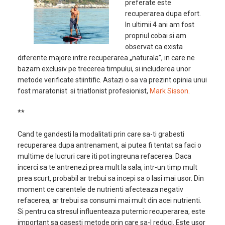
preferate este
recuperarea dupa efort.
In ultimii 4 ani am fost
propriul cobai si am
observat ca exista
diferente majore intre recuperarea „naturala”, in care ne
bazam exclusiv pe trecerea timpului, si includerea unor
metode verificate stiintific. Astazi o sa va prezint opinia unui
fost maratonist si triatlonist profesionist,
Mark Sisson
.
**
Cand te gandesti la modalitati prin care sa-ti grabesti
recuperarea dupa antrenament, ai putea fi tentat sa faci o
multime de lucruri care iti pot ingreuna refacerea. Daca
incerci sa te antrenezi prea mult la sala, intr-un timp mult
prea scurt, probabil ar trebui sa incepi sa o lasi mai usor. Din
moment ce carentele de nutrienti afecteaza negativ
refacerea, ar trebui sa consumi mai mult din acei nutrienti.
Si pentru ca stresul influenteaza puternic recuperarea, este
important sa gasesti metode prin care sa-l reduci. Este usor