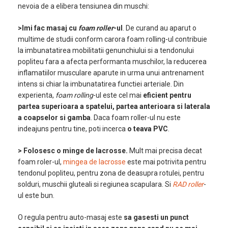
nevoia de a elibera tensiunea din muschi:
>Imi fac masaj cu
foam roller
-ul
. De curand au aparut o
multime de studii conform carora foam rolling-ul contribuie
la imbunatatirea mobilitatii genunchiului si a tendonului
popliteu fara a afecta performanta muschilor, la reducerea
inflamatiilor musculare aparute in urma unui antrenament
intens si chiar la imbunatatirea functiei arteriale. Din
experienta,
foam rolling
-ul este cel mai
eficient pentru
partea superioara a spatelui, partea anterioara si laterala
a coapselor si gamba
. Daca foam roller-ul nu este
indeajuns pentru tine, poti incerca
o teava PVC
.
> Folosesc o minge de lacrosse.
Mult mai precisa decat
foam roler-ul,
mingea de lacrosse
este mai potrivita pentru
tendonul popliteu, pentru zona de deasupra rotulei, pentru
solduri, muschii gluteali si regiunea scapulara. Si
RAD roller
-
ul este bun.
O regula pentru auto-masaj este
sa gasesti un punct