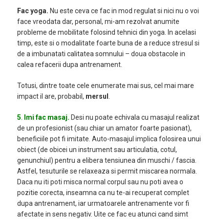
Fac yoga.
Nu este ceva ce fac in mod regulat si nici nu o voi
face vreodata dar, personal, mi-am rezolvat anumite
probleme de mobilitate folosind tehnici din yoga. In acelasi
timp, este si o modalitate foarte buna de a reduce stresul si
de a imbunatati calitatea somnului – doua obstacole in
calea refacerii dupa antrenament.
Totusi, dintre toate cele enumerate mai sus, cel mai mare
impact il are, probabil,
mersul
.
5
.
Imi fac masaj.
Desi nu poate echivala cu masajul realizat
de un profesionist (sau chiar un amator foarte pasionat),
beneficiile pot fi imitate. Auto-masajul implica folosirea unui
obiect (de obicei un instrument sau articulatia, cotul,
genunchiul) pentru a elibera tensiunea din muschi / fascia.
Astfel, tesuturile se relaxeaza si permit miscarea normala.
Daca nu iti poti misca normal corpul sau nu poti avea o
pozitie corecta, inseamna ca nu te-ai recuperat complet
dupa antrenament, iar urmatoarele antrenamente vor fi
afectate in sens negativ. Uite ce fac eu atunci cand simt