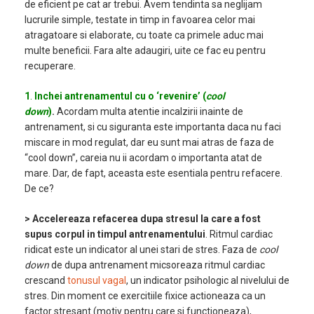
de eficient pe cat ar trebui. Avem tendinta sa neglijam
lucrurile simple, testate in timp in favoarea celor mai
atragatoare si elaborate, cu toate ca primele aduc mai
multe beneficii. Fara alte adaugiri, uite ce fac eu pentru
recuperare.
1
.
Inchei antrenamentul cu o ‘revenire’ (
cool
down
)
.
Acordam multa atentie incalzirii inainte de
antrenament, si cu siguranta este importanta daca nu faci
miscare in mod regulat, dar eu sunt mai atras de faza de
“cool down”, careia nu ii acordam o importanta atat de
mare. Dar, de fapt, aceasta este esentiala pentru refacere.
De ce?
> Accelereaza refacerea dupa stresul la care a fost
supus corpul in timpul antrenamentului
. Ritmul cardiac
ridicat este un indicator al unei stari de stres. Faza de
cool
down
de dupa antrenament micsoreaza ritmul cardiac
crescand
tonusul vagal
, un indicator psihologic al nivelului de
stres. Din moment ce exercitiile fixice actioneaza ca un
factor stresant (motiv pentru care si functioneaza),