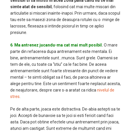
sensibil si sa insisti in acea zona pana cand nu se mai
simte atat de sensibil
, folosind cat mai multe miscari din
articulatie si miscari inainte-inapoi. Prin urmare, daca scopul
tau este sa masezi zona de deasupra rotulei cu o minge de
lacrosse, flexeaza si intinde piciorul in timp ce aplici
presiune.
6
.
Ma antrenez jucandu-ma cat mai mult posibil
.
O mare
parte din refacerea dupa antrenament este mentala. Ei
bine, antrenamentele sunt…munca. Sunt grele. Oamenii se
tem de ele, cu toate ca “stiu” ca le fac bine. De aceea
antrenamentele sunt foarte stresante din punct de vedere
mental – te simti obligat sa il faci, de parca altcineva ar
alege pentru tine. Este un sentiment foarte neplacut acesta,
de neajutorare, despre care s-a aratat ca ridica
nivelul de
stres
.
Pe de alta parte, joaca este distractiva. De-abia astepti sa te
joci. Accepti de bunavoie sa te joci si esti fericit cand faci
asta. Daca pot obtine efectele unui antrenament prin joaca,
atunci am castigat. Sunt extreme de multumit cand imi