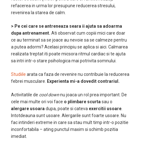
refacerea in urma lor presupune reducerea stresului,
revenirea la starea de calm.
> Pe cei care se antreneaza seara ii ajuta sa adoarma
dupa antrenament.
Ati observat cum copiii mici care doar
ce au terminat sa se joace au nevoie sa se calmeze pentru
a putea adormi? Acelasi principiu se aplica si aici. Calmarea
realizata treptat iti poate micsora ritmul cardiac si te ajuta
sa intri intr-o stare psihologica mai potrivita somnului.
Studiile
arata ca faza de revenire nu contribuie la reducerea
febrei musculare.
Experienta mi-a dovedit contrariul.
Activitatile de
cool down
nu joaca un rol prea important. De
cele mai multe ori voi face
o plimbare scurta
sau o
alergare usoara
dupa, poate si cateva
exercitii usoare
.
Intotdeauna sunt usoare. Alergarile sunt foarte usoare. Nu
fac intinderi extreme in care sa stau mult timp intr-o pozitie
inconfortabila – ating punctul maxim si schimb pozitia
imediat.