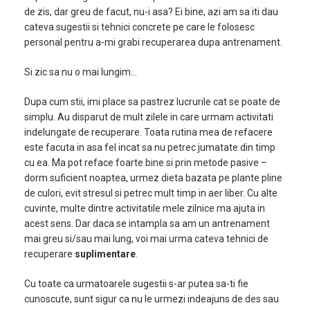
de zis, dar greu de facut, nu-i asa? Ei bine, azi am sa iti dau
cateva sugestii si tehnici concrete pe care le folosesc
personal pentru a-mi grabi recuperarea dupa antrenament.
Si zic sa nu o mai lungim…
Dupa cum stii, imi place sa pastrez lucrurile cat se poate de
simplu. Au disparut de mult zilele in care urmam activitati
indelungate de recuperare. Toata rutina mea de refacere
este facuta in asa fel incat sa nu petrec jumatate din timp
cu ea. Ma pot reface foarte bine si prin metode pasive –
dorm suficient noaptea, urmez dieta bazata pe plante pline
de culori, evit stresul si petrec mult timp in aer liber. Cu alte
cuvinte, multe dintre activitatile mele zilnice ma ajuta in
acest sens. Dar daca se intampla sa am un antrenament
mai greu si/sau mai lung, voi mai urma cateva tehnici de
recuperare
suplimentare
.
Cu toate ca urmatoarele sugestii s-ar putea sa-ti fie
cunoscute, sunt sigur ca nu le urmezi indeajuns de des sau