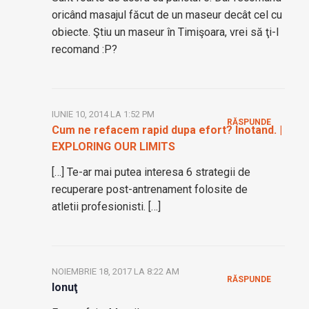
oricând masajul făcut de un maseur decât cel cu
obiecte. Ştiu un maseur în Timişoara, vrei să ţi-l
recomand :P?
IUNIE 10, 2014 LA 1:52 PM
RĂSPUNDE
Cum ne refacem rapid dupa efort? Inotand. |
EXPLORING OUR LIMITS
[…] Te-ar mai putea interesa 6 strategii de
recuperare post-antrenament folosite de
atletii profesionisti. […]
NOIEMBRIE 18, 2017 LA 8:22 AM
RĂSPUNDE
Ionuţ