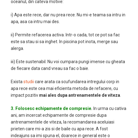
oceanul, din cateva motive:
i) Apa este rece, dar nu prea rece. Nu mi-e teama sa intru in
apa, asa ca intru mai des.
ii) Permite refacerea activa. Intr-o cada, tot ce pot sa fac
este sa stau si sa inghet. In piscina pot inota, merge sau
alerga.
iii) Este sustenabil. Nu voi cumpara pungi imense cu gheata
de fiecare data cand vreau sa fac o baie.
Exista
studii
care arata ca scufundarea intregului corp in
apa rece este cea mai eficienta metoda de refacere, cu
impact pozitiv
mai ales dupa antrenamentele de viteza
.
3. Folosesc echipamente de compresie
.
In urma cu cativa
ani, am incercat echipamente de compresie dupa
antrenamentele de viteza, la recomandarea aceluiasi
prieten care mi-a zis si de baile cu apa rece. A fost
indeajuns sa imi spuna el, doarece in general este o