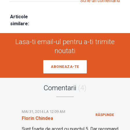
Scrie un comentariu
Articole
similare:
Lasa-ti email-ul pentru a-ti trimite
noutati
ABONEAZA-TE
Comentarii
(4)
MAI 31, 2014 LA 12:09 AM
RĂSPUNDE
Florin Chindea
Sunt foarte de acord cu punctul 5. Dar recomand