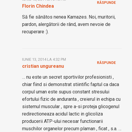
RĂSPUNDE
Florin Chindea
Să fie sănătos nenea Karnazes. Noi, muritorii,
pardon, alergătorii de rând, avem nevoie de
recuperare :).
IUNIE 13, 2014 LA 4:32 PM
RĂSPUNDE
cristian ungureanu
… nu este un secret sportivilor profesionisti ,
chiar fiind si demonstrat stiintific faptul ca daca
corpul uman este supus constant stresului
efortului fizic de anduranta , creierul in echipa cu
sistemul muscular , spre a-si proteja glicogenul
redirectioneaza acidul lactic in glicoliza
producerii ATP-ului necesar functionarii
muschilor organelor precum plaman , ficat , s.a. …