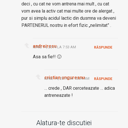
deci , cu cat ne vom antrena mai mult , cu cat
vom avea la activ cat mai multe ore de alergat ,
pur si simplu acidul lactic din dusmna va deveni
PARTENERUL nostru in efort fizic „nelimitat” .
andreirosu
IUNIE 14, 2014 LA 7:53 AM
RĂSPUNDE
Asa sa fie!! 🙂
cristian ungureanu
IUNIE 14, 2014 LA 10:34 AM
RĂSPUNDE
… crede , DAR cerceteazate … adica
antreneazate !
Alatura-te discutiei