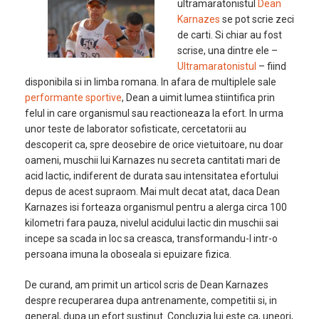
ultramaratonistul
Dean
Karnazes
se pot scrie zeci
de carti. Si chiar au fost
scrise, una dintre ele –
Ultramaratonistul
– fiind
disponibila si in limba romana. In afara de multiplele sale
performante sportive
, Dean a uimit lumea stiintifica prin
felul in care organismul sau reactioneaza la efort. In urma
unor teste de laborator sofisticate, cercetatorii au
descoperit ca, spre deosebire de orice vietuitoare, nu doar
oameni, muschii lui Karnazes nu secreta cantitati mari de
acid lactic, indiferent de durata sau intensitatea efortului
depus de acest supraom. Mai mult decat atat, daca Dean
Karnazes isi forteaza organismul pentru a alerga circa 100
kilometri fara pauza, nivelul acidului lactic din muschii sai
incepe sa scada in loc sa creasca, transformandu-l intr-o
persoana imuna la oboseala si epuizare fizica.
De curand, am primit un articol scris de Dean Karnazes
despre recuperarea dupa antrenamente, competitii si, in
general, dupa un efort sustinut. Concluzia lui este ca, uneori,