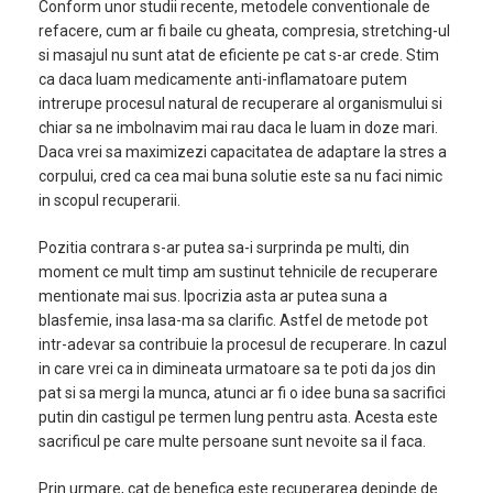
Conform unor studii recente, metodele conventionale de
refacere, cum ar fi baile cu gheata, compresia, stretching-ul
si masajul nu sunt atat de eficiente pe cat s-ar crede. Stim
ca daca luam medicamente anti-inflamatoare putem
intrerupe procesul natural de recuperare al organismului si
chiar sa ne imbolnavim mai rau daca le luam in doze mari.
Daca vrei sa maximizezi capacitatea de adaptare la stres a
corpului, cred ca cea mai buna solutie este sa nu faci nimic
in scopul recuperarii.
Pozitia contrara s-ar putea sa-i surprinda pe multi, din
moment ce mult timp am sustinut tehnicile de recuperare
mentionate mai sus. Ipocrizia asta ar putea suna a
blasfemie, insa lasa-ma sa clarific. Astfel de metode pot
intr-adevar sa contribuie la procesul de recuperare. In cazul
in care vrei ca in dimineata urmatoare sa te poti da jos din
pat si sa mergi la munca, atunci ar fi o idee buna sa sacrifici
putin din castigul pe termen lung pentru asta. Acesta este
sacrificul pe care multe persoane sunt nevoite sa il faca.
Prin urmare, cat de benefica este recuperarea depinde de