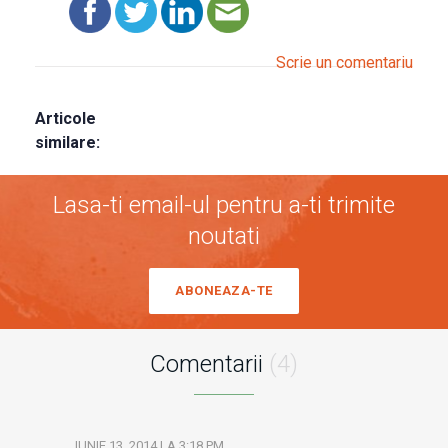
Scrie un comentariu
Articole
similare:
Lasa-ti email-ul pentru a-ti trimite
noutati
ABONEAZA-TE
Comentarii
(4)
IUNIE 13, 2014 LA 3:18 PM