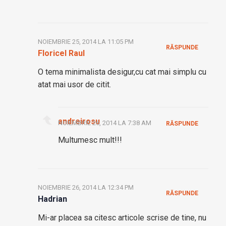
NOIEMBRIE 25, 2014 LA 11:05 PM
RĂSPUNDE
Floricel Raul
O tema minimalista desigur,cu cat mai simplu cu
atat mai usor de citit.
andreirosu
NOIEMBRIE 26, 2014 LA 7:38 AM
RĂSPUNDE
Multumesc mult!!!
NOIEMBRIE 26, 2014 LA 12:34 PM
RĂSPUNDE
Hadrian
Mi-ar placea sa citesc articole scrise de tine, nu