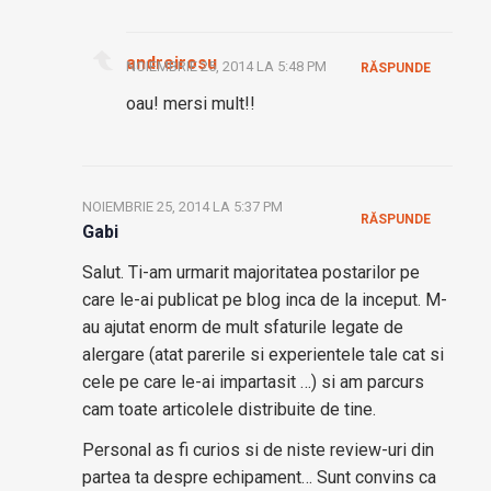
andreirosu
NOIEMBRIE 25, 2014 LA 5:48 PM
RĂSPUNDE
oau! mersi mult!!
NOIEMBRIE 25, 2014 LA 5:37 PM
RĂSPUNDE
Gabi
Salut. Ti-am urmarit majoritatea postarilor pe
care le-ai publicat pe blog inca de la inceput. M-
au ajutat enorm de mult sfaturile legate de
alergare (atat parerile si experientele tale cat si
cele pe care le-ai impartasit …) si am parcurs
cam toate articolele distribuite de tine.
Personal as fi curios si de niste review-uri din
partea ta despre echipament… Sunt convins ca