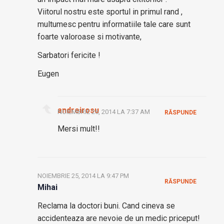
Viitorul nostru este sportul in primul rand ,
multumesc pentru informatiile tale care sunt
foarte valoroase si motivante,
Sarbatori fericite !
Eugen
andreirosu
NOIEMBRIE 26, 2014 LA 7:37 AM
RĂSPUNDE
Mersi mult!!
NOIEMBRIE 25, 2014 LA 9:47 PM
RĂSPUNDE
Mihai
Reclama la doctori buni. Cand cineva se
accidenteaza are nevoie de un medic priceput!