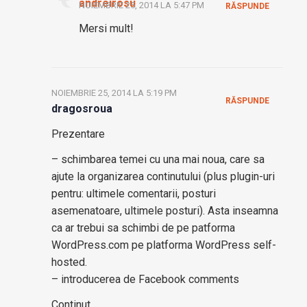
andreirosu
NOIEMBRIE 25, 2014 LA 5:47 PM
RĂSPUNDE
Mersi mult!
NOIEMBRIE 25, 2014 LA 5:19 PM
RĂSPUNDE
dragosroua
Prezentare
– schimbarea temei cu una mai noua, care sa
ajute la organizarea continutului (plus plugin-uri
pentru: ultimele comentarii, posturi
asemenatoare, ultimele posturi). Asta inseamna
ca ar trebui sa schimbi de pe patforma
WordPress.com pe platforma WordPress self-
hosted.
– introducerea de Facebook comments
Continut