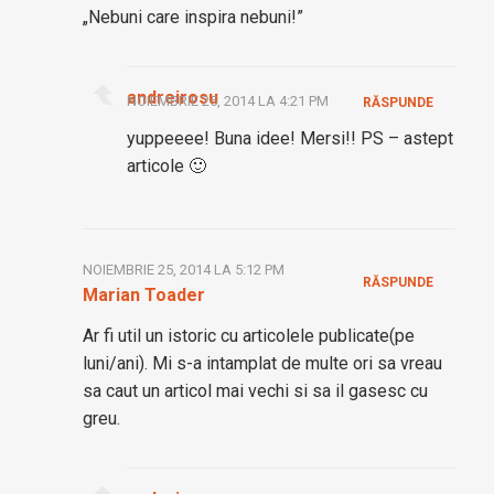
„Nebuni care inspira nebuni!”
andreirosu
NOIEMBRIE 25, 2014 LA 4:21 PM
RĂSPUNDE
yuppeeee! Buna idee! Mersi!! PS – astept
articole 🙂
NOIEMBRIE 25, 2014 LA 5:12 PM
RĂSPUNDE
Marian Toader
Ar fi util un istoric cu articolele publicate(pe
luni/ani). Mi s-a intamplat de multe ori sa vreau
sa caut un articol mai vechi si sa il gasesc cu
greu.