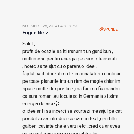
NOIEMBRIE 25, 2014 LA 9:19 PM
RĂSPUNDE
Eugen Netz
Salut ,
profit de ocazie sa iti transmit un gand bun ,
multumesc pentru energia pe care o transmiti
,incerc sa te ajut cu o parere,o idee ,
faptul ca iti doresti sa te imbunatatesti continuu
pe toate planurile intr-un ritm de magie chiar imi
spune multe despre tine ,ma faci sa fiu mandru
ca sunt roman ,eu locuiesc in Germania si simt
energia de aici 🙂
o idee ar fi sa incerci sa scurtezi mesajul pe cat
posibil si sa introduci culoare in text ,gen titlu
galben ,cuvinte cheie verzi etc ,,cred ca ar avea
un impact mai mare asupra cititorilor .