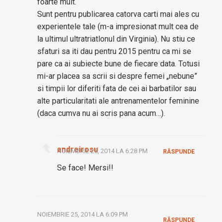
foarte mult.
Sunt pentru publicarea catorva carti mai ales cu
experientele tale (m-a impresionat mult cea de
la ultimul ultratriatlonul din Virginia). Nu stiu ce
sfaturi sa iti dau pentru 2015 pentru ca mi se
pare ca ai subiecte bune de fiecare data. Totusi
mi-ar placea sa scrii si despre femei „nebune”
si timpii lor diferiti fata de cei ai barbatilor sau
alte particularitati ale antrenamentelor feminine
(daca cumva nu ai scris pana acum…).
andreirosu
NOIEMBRIE 25, 2014 LA 6:28 PM
RĂSPUNDE
Se face! Mersi!!
NOIEMBRIE 25, 2014 LA 6:09 PM
RĂSPUNDE