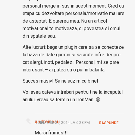
personal merge in sus in acest moment. Cred ca
etapa cu dezvoltare personala/motivatie mai are
de asteptat. E parerea mea. Nu un articol
motivational te motiveaza, ci povestea si omul
din spatele sau.
Alte lucruri: baga un plugin care sa se conecteze
la baza de date garmin si sa arate cifre despre
cat alergi, inoti, pedalezi. Personal, mi se pare
interesant – ai putea sa o pui in balanta.
Succes masiv! Sa ne auzim cu bine!
Voi avea cateva intrebari pentru tine la inceputul
anului, vreau sa termin un IronMan. 😀
andreirosu
NOIEMBRIE 25, 2014 LA 6:28 PM
RĂSPUNDE
Mersi frumos!!!