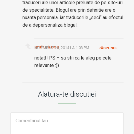
traduceri ale unor articole preluate de pe site-uri
de specialitate. Blogul are prin definitie are o
nuanta personala, iar traducerile „seci“ au efectul
de a depersonaliza blogul.
andreirosu
NOIEMBRIE 26, 2014 LA 1:03 PM
RĂSPUNDE
notat!! PS – sa stii ca le aleg pe cele
relevante :))
Alatura-te discutiei