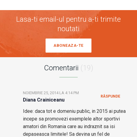
Lasa-ti email-ul pentru a-ti trimite
noutati
ABONEAZA-TE
Comentarii
(19)
NOIEMBRIE 25, 2014 LA 4:14 PM
RĂSPUNDE
Diana Crainiceanu
Idee: daca tot e domeniu public, in 2015 ai putea
incepe sa promovezi exemplele altor sportivi
amatori din Romania care au indraznit sa isi
depaseasca limitele! Sa devina un fel de