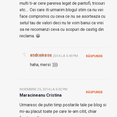
multi ti-ar cere parerea legat de pantofi, tricouri
etc…. Cei care iti urmarim blogul stim ca nu vei
face compromis cu ceva ce nu se asorteaza cu
setul tau de valori deci nu te vom banui ca vrei
sa ne recomanzi ceva cu scopuri de castig din
reclama. 😀
andreirosu
NOIEMBRIE 25, 2014 LA 5:49 PM
RĂSPUNDE
haha, mersi :))))
NOIEMBRIE 25, 2014 LA 6:02 PM
RĂSPUNDE
Maracineanu Cristina
Urmaresc de putin timp postarile tale pe blog si
mi-au placut toate pe care le-am citit, chiar