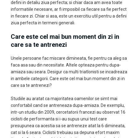
defini in detaliu ziua perfecta; si chiar daca am avea toate
informatiile necesare, ar fi imposibil ca fiecare sa fie perfect
in fiecare zi. Chiar si asa, este un exercitiu util pentru a defini
ziua perfecta in termeni generali.
Care este cel mai bun moment din zi in
care sa te antrenezi
Unele persoane fac miscare dimineata, fie pentru ca aleg sa
faca asa sau din necesitate. Altele opteaza pentru dupa-
amiaza sau seara. Desigur ca multi triatlonisti se incadreaza
in ambele categorii. Care este cel mai bun moment din zi in
care sa te antrenezi?
Studiile au aratat ca majoritatea oamenilor se simt mai
confortabil cand se antreneaza dupa-amiaza. De exemplu,
intr-un studiu din 2009, cercetatorii francezi au observat 16
ciclisti de performanta si i-au supus unui test care
presupunea ca acestia sa se antreneze atat la 6 dimineata,
cat si la 6 seara. Ciclistii trebuiau sa depuna efort maxim