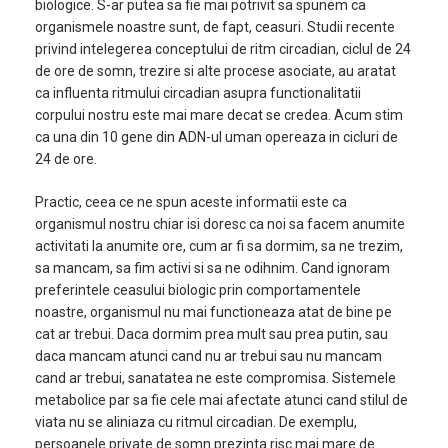
biologice. S-ar putea sa fie mai potrivit sa spunem ca
organismele noastre sunt, de fapt, ceasuri. Studii recente
privind intelegerea conceptului de ritm circadian, ciclul de 24
de ore de somn, trezire si alte procese asociate, au aratat
ca influenta ritmului circadian asupra functionalitatii
corpului nostru este mai mare decat se credea. Acum stim
ca una din 10 gene din ADN-ul uman opereaza in cicluri de
24 de ore.
Practic, ceea ce ne spun aceste informatii este ca
organismul nostru chiar isi doresc ca noi sa facem anumite
activitati la anumite ore, cum ar fi sa dormim, sa ne trezim,
sa mancam, sa fim activi si sa ne odihnim. Cand ignoram
preferintele ceasului biologic prin comportamentele
noastre, organismul nu mai functioneaza atat de bine pe
cat ar trebui. Daca dormim prea mult sau prea putin, sau
daca mancam atunci cand nu ar trebui sau nu mancam
cand ar trebui, sanatatea ne este compromisa. Sistemele
metabolice par sa fie cele mai afectate atunci cand stilul de
viata nu se aliniaza cu ritmul circadian. De exemplu,
persoanele private de somn prezinta risc mai mare de