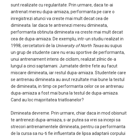
sunt realizate cu regularitate. Prin urmare, daca te-ai
antrenat mereu dupa-amiaza, performanta pe care o
inregistrezi atunci va creste mai mult decat cea de
dimineata. Iar daca te antrenezi mereu dimineata,
performanta obtinuta dimineata va creste mai mult decat
cea de dupa-amiaza. De exemplu, intr-un studiu realizat in
1998, cercetatorii de la
University of North Texas
au supus
un grup de studente care nu erau sportive de performanta,
unui antrenament intens de ciclism, realizat zilnic de-a
lungul a cinci saptamani. Jumatate dintre fete au facut
miscare dimineata, iar restul dupa-amiaza. Studentele care
se antrenau dimineata au avut rezultate mai bune la testul
de dimineata, in timp ce performanta celor ce se antrenau
dupa-amiaza a fost mai buna la testul de dupa-amiaza.
Cand au loc majoritatea triatloanelor?
Dimineata devreme. Prin urmare, chiar daca in mod obisnuit
te antrenezi dupa-amiaza, s-ar putea sa vrei sa incepi sa
strecori antrenamentele dimineata, pentru ca performanta
de la cursa sa nu-ti fie influentata de lipsa adaptarii corpului