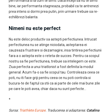
performanta si la cum te simti. Daca incepi sa nu te simti
bine, iar performanta stagneaza, probabil ca te antrenezi
prea intens si dormi prea putin, prin urmare trebuie sa re-
echilibrezi balanta.
Nimeni nu este perfect
Nu este deloc productiv sa astepti perfectiunea. Intrucat
perfectiunea nu se atinge niciodata, asteptarea ei
cauzeaza frustrare si dezamagire; insa tintirea perfectiunii
fara a o astepta este o reteta de succes. Pentru ca scopul
nostru sa fie perfectiunea, trebuie sa intelegem ce este.
Ziua perfecta a unui triatlonist a fost definita la modul
general. Acum fa-o sa fie scopul tau. Controleaza ceea ce
poti, nu iti face griji pentru ceea ce nu poti controla si
bucura-te de faptul ca stii ca ai parte de cele mai bune zile
pe care le poti avea, chiar daca nu sunt perfecte…
*
Sursa:
Triathlete Europe
. Traducerea si adaptarea:
Catalina