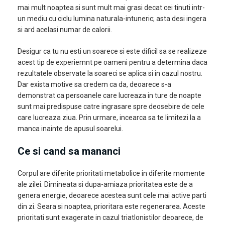
mai mult noaptea si sunt mult mai grasi decat cei tinuti intr-
un mediu cu ciclu lumina naturala-intuneric; asta desi ingera
si ard acelasi numar de calorii.
Desigur ca tu nu esti un soarece si este dificil sa se realizeze
acest tip de experiemnt pe oameni pentru a determina daca
rezultatele observate la soareci se aplica si in cazul nostru.
Dar exista motive sa credem ca da, deoarece s-a
demonstrat ca persoanele care lucreaza in ture de noapte
sunt mai predispuse catre ingrasare spre deosebire de cele
care lucreaza ziua. Prin urmare, incearca sa te limitezi la a
manca inainte de apusul soarelui.
Ce si cand sa mananci
Corpul are diferite prioritati metabolice in diferite momente
ale zilei. Dimineata si dupa-amiaza prioritatea este de a
genera energie, deoarece acestea sunt cele mai active parti
din zi. Seara si noaptea, prioritara este regenerarea. Aceste
prioritati sunt exagerate in cazul triatlonistilor deoarece, de