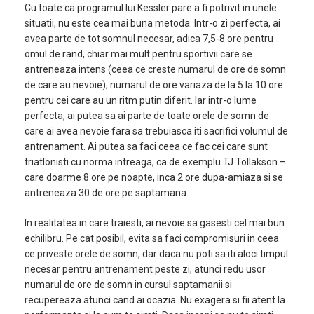
Cu toate ca programul lui Kessler pare a fi potrivit in unele
situatii, nu este cea mai buna metoda. Intr-o zi perfecta, ai
avea parte de tot somnul necesar, adica 7,5-8 ore pentru
omul de rand, chiar mai mult pentru sportivii care se
antreneaza intens (ceea ce creste numarul de ore de somn
de care au nevoie); numarul de ore variaza de la 5 la 10 ore
pentru cei care au un ritm putin diferit. Iar intr-o lume
perfecta, ai putea sa ai parte de toate orele de somn de
care ai avea nevoie fara sa trebuiasca iti sacrifici volumul de
antrenament. Ai putea sa faci ceea ce fac cei care sunt
triatlonisti cu norma intreaga, ca de exemplu TJ Tollakson –
care doarme 8 ore pe noapte, inca 2 ore dupa-amiaza si se
antreneaza 30 de ore pe saptamana.
In realitatea in care traiesti, ai nevoie sa gasesti cel mai bun
echilibru. Pe cat posibil, evita sa faci compromisuri in ceea
ce priveste orele de somn, dar daca nu poti sa iti aloci timpul
necesar pentru antrenament peste zi, atunci redu usor
numarul de ore de somn in cursul saptamanii si
recupereaza atunci cand ai ocazia. Nu exagera si fii atent la