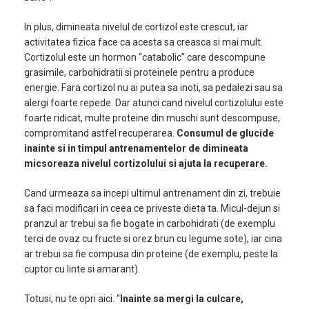
In plus, dimineata nivelul de cortizol este crescut, iar
activitatea fizica face ca acesta sa creasca si mai mult.
Cortizolul este un hormon “catabolic” care descompune
grasimile, carbohidratii si proteinele pentru a produce
energie. Fara cortizol nu ai putea sa inoti, sa pedalezi sau sa
alergi foarte repede. Dar atunci cand nivelul cortizolului este
foarte ridicat, multe proteine din muschi sunt descompuse,
compromitand astfel recuperarea.
Consumul de glucide
inainte si in timpul antrenamentelor de dimineata
micsoreaza nivelul cortizolului si ajuta la recuperare.
Cand urmeaza sa incepi ultimul antrenament din zi, trebuie
sa faci modificari in ceea ce priveste dieta ta. Micul-dejun si
pranzul ar trebui sa fie bogate in carbohidrati (de exemplu
terci de ovaz cu fructe si orez brun cu legume sote), iar cina
ar trebui sa fie compusa din proteine (de exemplu, peste la
cuptor cu linte si amarant).
Totusi, nu te opri aici. “
Inainte sa mergi la culcare,