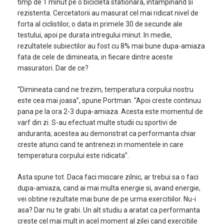
timp de 1 minut pe o bicicleta stationara, intampinand si
rezistenta. Cercetatorii au masurat cel mai ridicat nivel de
forta al ciclistilor, o data in primele 30 de secunde ale
testului, apoi pe durata intregului minut. In medie,
rezultatele subiectilor au fost cu 8% mai bune dupa-amiaza
fata de cele de dimineata, in fiecare dintre aceste
masuratori. Dar de ce?
“Dimineata cand ne trezim, temperatura corpului nostru
este cea mai joasa”, spune Portman. “Apoi creste continuu
pana pe la ora 2-3 dupa-amiaza. Acesta este momentul de
varf din zi. S-au efectuat multe studii cu sportivi de
anduranta; acestea au demonstrat ca performanta chiar
creste atunci cand te antrenezi in momentele in care
temperatura corpului este ridicata”.
Asta spune tot. Daca faci miscare zilnic, ar trebui sa o faci
dupa-amiaza, cand ai mai multa energie si, avand energie,
vei obtine rezultate mai bune de pe urma exercitiilor. Nu-i
asa? Dar nu te grabi. Un alt studiu a aratat ca performanta
creste cel mai mult in acel moment al zilei cand exercitiile