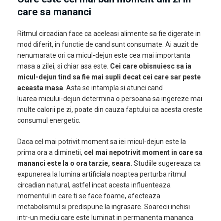
care sa mananci
Ritmul circadian face ca aceleasi alimente sa fie digerate in
mod diferit, in functie de cand sunt consumate. Ai auzit de
nenumarate ori ca micul-dejun este cea mai importanta
masa a zilei, si chiar asa este.
Cei care obisnuiesc sa ia
micul-dejun tind sa fie mai supli decat cei care sar peste
aceasta masa
. Asta se intampla si atunci cand
luarea micului-dejun determina o persoana sa ingereze mai
multe calorii pe zi, poate din cauza faptului ca acesta creste
consumul energetic.
Daca cel mai potrivit moment sa iei micul-dejun este la
prima ora a diminetii,
cel mai nepotrivit moment in care sa
mananci este la o ora tarzie, seara.
Studiile sugereaza ca
expunerea la lumina artificiala noaptea perturba ritmul
circadian natural, astfel incat acesta influenteaza
momentul in care ti se face foame, afecteaza
metabolismul si predispune la ingrasare. Soarecii inchisi
intr-un mediu care este luminat in permanenta mananca