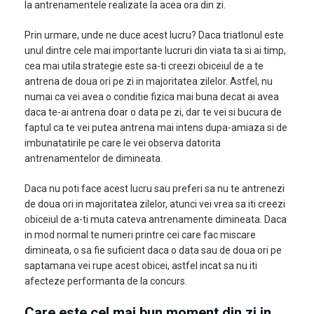
la antrenamentele realizate la acea ora din zi.
Prin urmare, unde ne duce acest lucru? Daca triatlonul este
unul dintre cele mai importante lucruri din viata ta si ai timp,
cea mai utila strategie este sa-ti creezi obiceiul de a te
antrena de doua ori pe zi in majoritatea zilelor. Astfel, nu
numai ca vei avea o conditie fizica mai buna decat ai avea
daca te-ai antrena doar o data pe zi, dar te vei si bucura de
faptul ca te vei putea antrena mai intens dupa-amiaza si de
imbunatatirile pe care le vei observa datorita
antrenamentelor de dimineata.
Daca nu poti face acest lucru sau preferi sa nu te antrenezi
de doua ori in majoritatea zilelor, atunci vei vrea sa iti creezi
obiceiul de a-ti muta cateva antrenamente dimineata. Daca
in mod normal te numeri printre cei care fac miscare
dimineata, o sa fie suficient daca o data sau de doua ori pe
saptamana vei rupe acest obicei, astfel incat sa nu iti
afecteze performanta de la concurs.
Care este cel mai bun moment din zi in