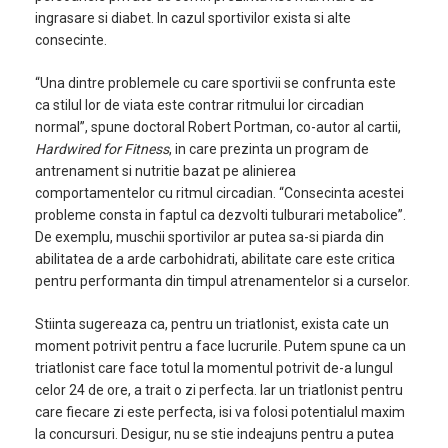
ingrasare si diabet. In cazul sportivilor exista si alte
consecinte.
“Una dintre problemele cu care sportivii se confrunta este
ca stilul lor de viata este contrar ritmului lor circadian
normal”, spune doctoral Robert Portman, co-autor al cartii,
Hardwired for Fitness
, in care prezinta un program de
antrenament si nutritie bazat pe alinierea
comportamentelor cu ritmul circadian. “Consecinta acestei
probleme consta in faptul ca dezvolti tulburari metabolice”.
De exemplu, muschii sportivilor ar putea sa-si piarda din
abilitatea de a arde carbohidrati, abilitate care este critica
pentru performanta din timpul atrenamentelor si a curselor.
Stiinta sugereaza ca, pentru un triatlonist, exista cate un
moment potrivit pentru a face lucrurile. Putem spune ca un
triatlonist care face totul la momentul potrivit de-a lungul
celor 24 de ore, a trait o zi perfecta. Iar un triatlonist pentru
care fiecare zi este perfecta, isi va folosi potentialul maxim
la concursuri. Desigur, nu se stie indeajuns pentru a putea