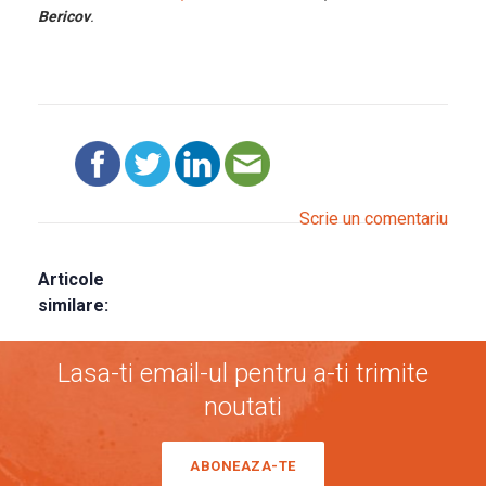
Bericov
.
Scrie un comentariu
Articole
similare:
Lasa-ti email-ul pentru a-ti trimite
noutati
ABONEAZA-TE