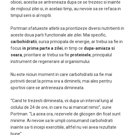
obicei, acestia se antreneaza dupa ce se trezesc si inainte
de mijlocul zilei si, in acelasi timp, au nevoie sa se refaca in
timpul serii si al noptii.
Portman sfatuieste atletii sa prioritizeze diversi nutritienti in
aceste doua parti functionale ale zilei. Mai specific,
carbohidratii
, sursa principala de energie, ar trebui sa fie in
focus
in prima parte a zilei
, in timp ce
dupa-amiaza si
seara
, prioritare ar trebui sa fie
proteinele
, principalul
instrument de regenerare al organismului.
Nu este niciun moment in care carbohidratii sa fie mai
potriviti decat la prima ora a diminetii, mai ales pentru
sportivii care se antreneaza dimineata.
“Cand te trezesti dimineata, vii dupa un interval lung al
ciclului de 24 de ore, in care nu ai mancat nimic”, sune
Portman. “La acea ora, rezervele de glicogen din ficat sunt
minime. Ai nevoie sa le umpli consumand carbohidrati
inainte sa-ti incepi exercitiile, altfel nu vei avea rezultate
bune”.