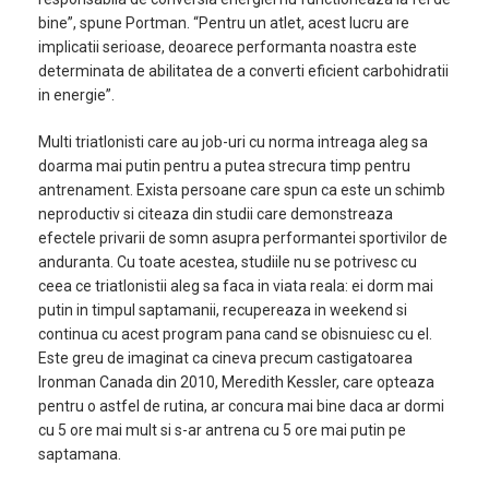
bine”, spune Portman. “Pentru un atlet, acest lucru are
implicatii serioase, deoarece performanta noastra este
determinata de abilitatea de a converti eficient carbohidratii
in energie”.
Multi triatlonisti care au job-uri cu norma intreaga aleg sa
doarma mai putin pentru a putea strecura timp pentru
antrenament. Exista persoane care spun ca este un schimb
neproductiv si citeaza din studii care demonstreaza
efectele privarii de somn asupra performantei sportivilor de
anduranta. Cu toate acestea, studiile nu se potrivesc cu
ceea ce triatlonistii aleg sa faca in viata reala: ei dorm mai
putin in timpul saptamanii, recupereaza in weekend si
continua cu acest program pana cand se obisnuiesc cu el.
Este greu de imaginat ca cineva precum castigatoarea
Ironman Canada din 2010, Meredith Kessler, care opteaza
pentru o astfel de rutina, ar concura mai bine daca ar dormi
cu 5 ore mai mult si s-ar antrena cu 5 ore mai putin pe
saptamana.