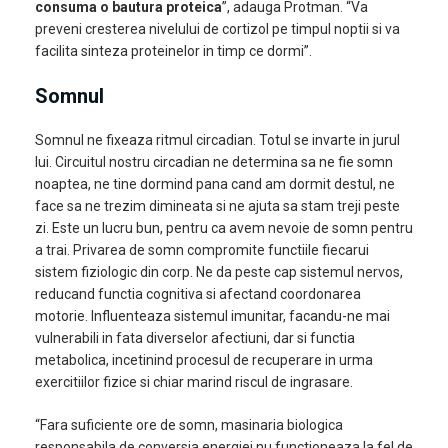
consuma o bautura proteica
”, adauga Protman. “Va
preveni cresterea nivelului de cortizol pe timpul noptii si va
facilita sinteza proteinelor in timp ce dormi”.
Somnul
Somnul ne fixeaza ritmul circadian. Totul se invarte in jurul
lui. Circuitul nostru circadian ne determina sa ne fie somn
noaptea, ne tine dormind pana cand am dormit destul, ne
face sa ne trezim dimineata si ne ajuta sa stam treji peste
zi. Este un lucru bun, pentru ca avem nevoie de somn pentru
a trai. Privarea de somn compromite functiile fiecarui
sistem fiziologic din corp. Ne da peste cap sistemul nervos,
reducand functia cognitiva si afectand coordonarea
motorie. Influenteaza sistemul imunitar, facandu-ne mai
vulnerabili in fata diverselor afectiuni, dar si functia
metabolica, incetinind procesul de recuperare in urma
exercitiilor fizice si chiar marind riscul de ingrasare.
“Fara suficiente ore de somn, masinaria biologica
responsabila de conversia energiei nu functioneaza la fel de