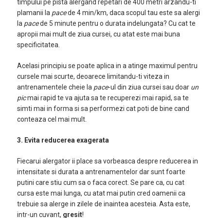
timpului pe pista alergand repetari de 400 metri arzandu-ti
plamanii la
pace
de 4 min/km, daca scopul tau este sa alergi
la
pace
de 5 minute pentru o durata indelungata? Cu cat te
apropii mai mult de ziua cursei, cu atat este mai buna
specificitatea.
Acelasi principiu se poate aplica in a atinge maximul pentru
cursele mai scurte, deoarece limitandu-ti viteza in
antrenamentele cheie la
pace
-ul din ziua cursei sau doar
un
pic
mai rapid te va ajuta sa te recuperezi mai rapid, sa te
simti mai in forma si sa performezi cat poti de bine cand
conteaza cel mai mult.
3. Evita reducerea exagerata
Fiecarui alergator ii place sa vorbeasca despre reducerea in
intensitate si durata a antrenamentelor dar sunt foarte
putini care stiu cum sa o faca corect. Se pare ca, cu cat
cursa este mai lunga, cu atat mai putin cred oamenii ca
trebuie sa alerge in zilele de inaintea acesteia. Asta este,
intr-un cuvant,
gresit
!