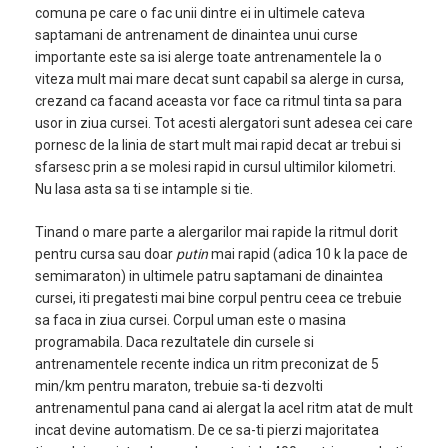
comuna pe care o fac unii dintre ei in ultimele cateva
saptamani de antrenament de dinaintea unui curse
importante este sa isi alerge toate antrenamentele la o
viteza mult mai mare decat sunt capabil sa alerge in cursa,
crezand ca facand aceasta vor face ca ritmul tinta sa para
usor in ziua cursei. Tot acesti alergatori sunt adesea cei care
pornesc de la linia de start mult mai rapid decat ar trebui si
sfarsesc prin a se molesi rapid in cursul ultimilor kilometri.
Nu lasa asta sa ti se intample si tie.
Tinand o mare parte a alergarilor mai rapide la ritmul dorit
pentru cursa sau doar
putin
mai rapid (adica 10 k la pace de
semimaraton) in ultimele patru saptamani de dinaintea
cursei, iti pregatesti mai bine corpul pentru ceea ce trebuie
sa faca in ziua cursei. Corpul uman este o masina
programabila. Daca rezultatele din cursele si
antrenamentele recente indica un ritm preconizat de 5
min/km pentru maraton, trebuie sa-ti dezvolti
antrenamentul pana cand ai alergat la acel ritm atat de mult
incat devine automatism. De ce sa-ti pierzi majoritatea