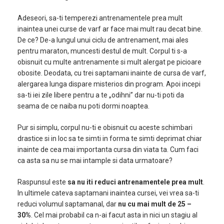
Adeseori, sa-ti temperezi antrenamentele prea mult
inaintea unei curse de varf ar face mai mult rau decat bine.
De ce? De-a lungul unui ciclu de antrenament, mai ales
pentru maraton, muncesti destul de mult. Corpul ti s-a
obisnuit cu multe antrenamente si mult alergat pe picioare
obosite. Deodata, cu trei saptamani inainte de cursa de varf,
alergarea lunga dispare misterios din program. Apoi incepi
sa-ti iei zile libere pentru a te „odihni” dar nu-ti poti da
seama de ce naiba nu poti dormi noaptea.
Pur si simplu, corpul nu-ti e obisnuit cu aceste schimbari
drastice si in loc sa te simti in forma te simti deprimat chiar
inainte de cea mai importanta cursa din viata ta. Cum faci
ca asta sa nu se mai intample si data urmatoare?
Raspunsul este
sa nu iti reduci antrenamentele prea mult
.
In ultimele cateva saptamani inaintea cursei, vei vrea sa-ti
reduci volumul saptamanal, dar
nu cu mai mult de 25 –
30%
. Cel mai probabil ca n-ai facut asta in nici un stagiu al