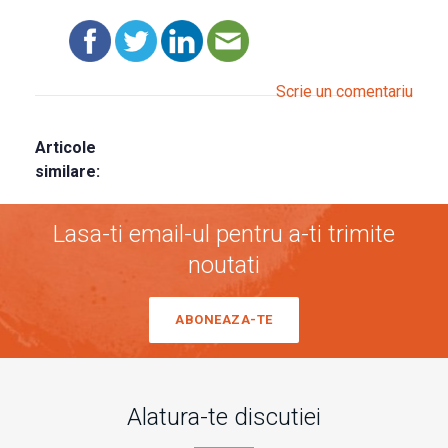
Scrie un comentariu
Articole
similare:
Lasa-ti email-ul pentru a-ti trimite
noutati
ABONEAZA-TE
Alatura-te discutiei