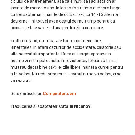
ciclului de antrenament, asa ca e inutil sa faci asta chiar
inainte de marea cursa. In loc sa faci ultima alergare lunga
cu trei saptamani inainte de cursa, fa-o cu 14 -15 zile mai
devreme – si tot vei avea destul de mult timp pentru ca
picioarele tale sa se refaca pentru ziua cea mare.
In ultimul rand, nu-ti lua zile libere non-necesare.
Bineinteles, in afara cazurilor de accidentare, calatorie sau
alte necesitati importante. Daca ai alergat aproape in
fiecare zi in timpul construirii rezistentei, totusi, va fi mai
mult rau decat bine sa-ti iei zile libere inaintea cursei pentru
a te odihni. Nu redu prea mult – corpul nu se va odihni, ci se
va razvrati!
Sursa articolului:
Competitor.com
Traducerea si adaptarea:
Catalin Nicanov