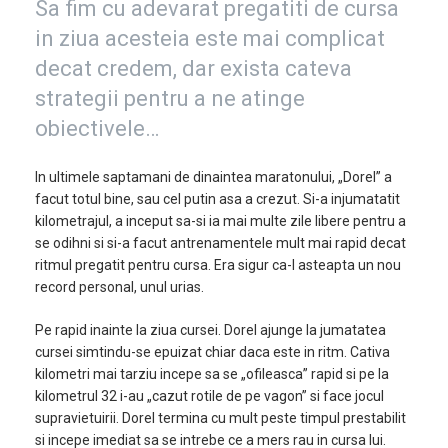
Sa fim cu adevarat pregatiti de cursa
in ziua acesteia este mai complicat
decat credem, dar exista cateva
strategii pentru a ne atinge
obiectivele…
In ultimele saptamani de dinaintea maratonului, „Dorel” a
facut totul bine, sau cel putin asa a crezut. Si-a injumatatit
kilometrajul, a inceput sa-si ia mai multe zile libere pentru a
se odihni si si-a facut antrenamentele mult mai rapid decat
ritmul pregatit pentru cursa. Era sigur ca-l asteapta un nou
record personal, unul urias.
Pe rapid inainte la ziua cursei. Dorel ajunge la jumatatea
cursei simtindu-se epuizat chiar daca este in ritm. Cativa
kilometri mai tarziu incepe sa se „ofileasca” rapid si pe la
kilometrul 32 i-au „cazut rotile de pe vagon” si face jocul
supravietuirii. Dorel termina cu mult peste timpul prestabilit
si incepe imediat sa se intrebe ce a mers rau in cursa lui.