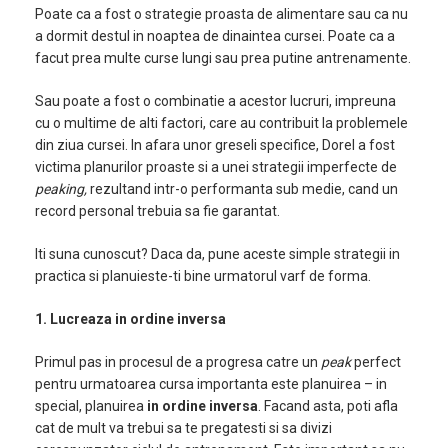
Poate ca a fost o strategie proasta de alimentare sau ca nu
a dormit destul in noaptea de dinaintea cursei. Poate ca a
facut prea multe curse lungi sau prea putine antrenamente.
Sau poate a fost o combinatie a acestor lucruri, impreuna
cu o multime de alti factori, care au contribuit la problemele
din ziua cursei. In afara unor greseli specifice, Dorel a fost
victima planurilor proaste si a unei strategii imperfecte de
peaking,
rezultand intr-o performanta sub medie, cand un
record personal trebuia sa fie garantat.
Iti suna cunoscut? Daca da, pune aceste simple strategii in
practica si planuieste-ti bine urmatorul varf de forma.
1. Lucreaza in ordine inversa
Primul pas in procesul de a progresa catre un
peak
perfect
pentru urmatoarea cursa importanta este planuirea – in
special, planuirea
in ordine inversa
. Facand asta, poti afla
cat de mult va trebui sa te pregatesti si sa divizi