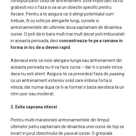
corespunzator ciclul de antrenament. Este important sa nu
grabesti nici o faza si sa ai un obiectiv specific pentru
fiecare. Pentru a te asigura ca-ti atingi potentialul cum
trebuie, fii cu ochii pe alergarile lungi, cursele si
antrenamentele din ultimele doua saptamani de dinaintea
cursei. O poti da in bara mult mai mult decat poti imbunatati
in aceasta perioada, deci
concentreaza-te pe a ramane in
forma in loc de a deveni rapid
.
Adevarul este ca nicio alergare lunga sau antrenament din
aceasta perioada nu-ti va face cursa – dar ti-o poate strica
daca nu esti atent. Asigura-te ca precedezi faza de
peaking
cu un antrenament extensiv solid care imbina forta si
viteza, dar numai dupa ce ti-ai format o baza aerobica la un
ritm usor sau moderat.
2. Evita capcana vitezei
Pentru multi maratonisti antrenamentele din timpul
ultimelor patru saptamani de dinaintea unei curse de top se
invart in jurul obiectivului de
pace
al cursei. O greseala