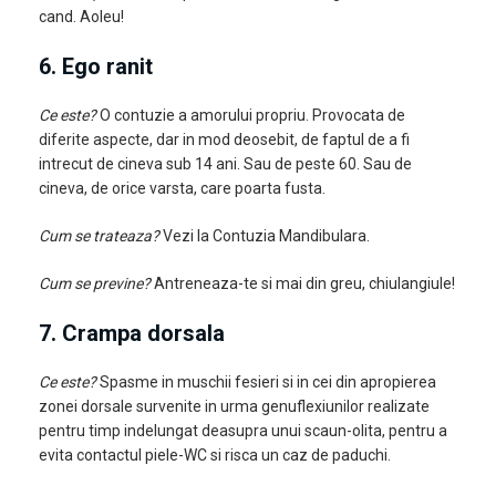
cand. Aoleu!
6. Ego ranit
Ce este?
O contuzie a amorului propriu. Provocata de
diferite aspecte, dar in mod deosebit, de faptul de a fi
intrecut de cineva sub 14 ani. Sau de peste 60. Sau de
cineva, de orice varsta, care poarta fusta.
Cum se trateaza?
Vezi la Contuzia Mandibulara.
Cum se previne?
Antreneaza-te si mai din greu, chiulangiule!
7. Crampa dorsala
Ce este?
Spasme in muschii fesieri si in cei din apropierea
zonei dorsale survenite in urma genuflexiunilor realizate
pentru timp indelungat deasupra unui scaun-olita, pentru a
evita contactul piele-WC si risca un caz de paduchi.