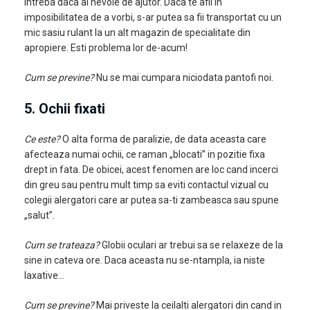
intreba daca ai nevoie de ajutor. Daca te afli in
imposibilitatea de a vorbi, s-ar putea sa fii transportat cu un
mic sasiu rulant la un alt magazin de specialitate din
apropiere. Esti problema lor de-acum!
Cum se previne?
Nu se mai cumpara niciodata pantofi noi.
5. Ochii fixati
Ce este?
O alta forma de paralizie, de data aceasta care
afecteaza numai ochii, ce raman „blocati” in pozitie fixa
drept in fata. De obicei, acest fenomen are loc cand incerci
din greu sau pentru mult timp sa eviti contactul vizual cu
colegii alergatori care ar putea sa-ti zambeasca sau spune
„salut”.
Cum se trateaza?
Globii oculari ar trebui sa se relaxeze de la
sine in cateva ore. Daca aceasta nu se-ntampla, ia niste
laxative…
Cum se previne?
Mai priveste la ceilalti alergatori din cand in