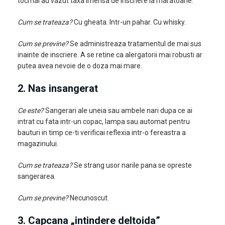
tocmai au vazut taxa imensa de inscriere la maratoane.
Cum se trateaza?
Cu gheata. Intr-un pahar. Cu whisky.
Cum se previne?
Se administreaza tratamentul de mai sus
inainte de inscriere. A se retine ca alergatorii mai robusti ar
putea avea nevoie de o doza mai mare.
2. Nas insangerat
Ce este?
Sangerari ale uneia sau ambele nari dupa ce ai
intrat cu fata intr-un copac, lampa sau automat pentru
bauturi in timp ce-ti verificai reflexia intr-o fereastra a
magazinului.
Cum se trateaza?
Se strang usor narile pana se opreste
sangerarea.
Cum se previne?
Necunoscut.
3. Capcana „intindere deltoida”